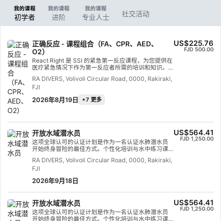
我的课程
我的课程
我的课程
社交活动
初学者
进阶
专业人士
US$225.76
正确反应 - 课程组合（FA、CPR、AED、
FJD 500.00
O2）
React Right 是 SSI 的紧急第一反应课程，为您提供在
医疗紧急情况下作为第一反应者所需的培训和知识。
在这个灵活的潜水课程中，您可以选择想要学习的科
RA DIVERS, Volivoli Circular Road, 0000, Rakiraki,
目，包括初级评估、急救、心肺复苏术和初级稳定技
FJI
术。您还可以学习潜水紧急情况下的氧气管理和自动
体外除颤器 (AED) 基础知识。 通过学术课程和实际培
2026年8月19日
+7 更多
训场景的结合，该课程将为您提供应急响应所需的工
具和信心。获得认证后，您将能够在医疗紧急情况下
担任急救员、提供急救和心肺复苏、供氧和提供 AED
支持。 获得 SSI React Right 专业认证。立即开始
US$564.41
开放水域潜水员
FJD 1,250.00
这项全球认可的认证计划是作为一名认证水肺潜水员
开始终身冒险的最佳方式。个性化培训与水中练习课
程相结合，确保您掌握所需的技能和经验，在水下真
RA DIVERS, Volivoli Circular Road, 0000, Rakiraki,
正做到游刃有余。您将获得 SSI 开放水域潜水员证
FJI
书。
2026年9月18日
US$564.41
开放水域潜水员
FJD 1,250.00
这项全球认可的认证计划是作为一名认证水肺潜水员
开始终身冒险的最佳方式。个性化培训与水中练习课