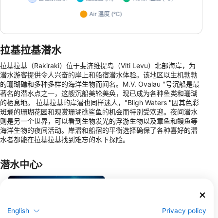
拉基拉基潜水
拉基拉基（Rakiraki）位于斐济维提岛（Viti Levu）北部海岸，为
潜水游客提供令人兴奋的岸上和船宿潜水体验。该地区以生机勃勃
的珊瑚礁和多种多样的海洋生物而闻名。M.V. Ovalau "号沉船是最
著名的潜水点之一，这艘沉船美轮美奂，现已成为各种鱼类和珊瑚
的栖息地。 拉基拉基的岸潜也同样迷人，"Bligh Waters "因其色彩
斑斓的珊瑚花园和观赏珊瑚礁鲨鱼的机会而特别受欢迎。夜间潜水
则是另一个世界，可以看到生物发光的浮游生物以及章鱼和鳗鱼等
海洋生物的夜间活动。岸潜和船宿的平衡选择确保了各种喜好的潜
水者都能在拉基拉基找到难忘的水下探险。
潜水中心
English
Privacy policy