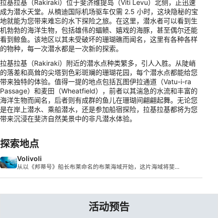
拉基拉基（Rakiraki）位于斐济维提岛（Viti Levu）北侧，正迅速
成为潜水天堂。从楠迪国际机场驱车仅需 2.5 小时，这块隐秘的宝
地就能为您带来难忘的水下探险之旅。在这里，潜水者可以看到生
机勃勃的海洋生物，包括雄伟的蝠鲼、嬉戏的海豚，甚至偶尔还能
看到鲸鱼。该地区以其未受破坏的珊瑚礁而闻名，这里有各种各样
的物种，每一次潜水都是一次新的探索。
拉基拉基（Rakiraki）附近的潜水点种类繁多，引人入胜。从陡峭
的落差和高耸的尖塔到色彩斑斓的珊瑚花园，每个潜水点都能给您
带来独特的体验。值得一提的地点包括瓦图伊拉通道（Vatu-i-ra
Passage）和麦田（Wheatfield），前者以其湍急的水流和丰富的
海洋生物而闻名，后者则有成群的鱼儿在珊瑚间翩翩起舞。无论您
是在岸上潜水、乘船潜水，还是参加船宿探险，拉基拉基都将为您
带来沉浸在斐济自然美景中的非凡潜水体验。
探索地点
Volivoli
从以《邦蒂号》船长布莱命名的布莱海域开始，这片海域将斐济
的两个主要�
活动预告