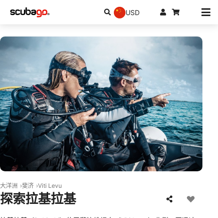
USD
© Scubapro
大洋洲
斐济
Viti Levu
探索拉基拉基