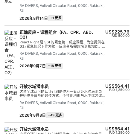
程相结合，确保您掌握所需的技能和经验，在水下真
RA DIVERS, Volivoli Circular Road, 0000, Rakiraki,
正做到游刃有余。您将获得 SSI 开放水域潜水员证
FJI
书。
2026年8月14日
+1 更多
US$225.76
正确反应 - 课程组合（FA、CPR、AED、
FJD 500.00
O2）
React Right 是 SSI 的紧急第一反应课程，为您提供在
医疗紧急情况下作为第一反应者所需的培训和知识。
在这个灵活的潜水课程中，您可以选择想要学习的科
RA DIVERS, Volivoli Circular Road, 0000, Rakiraki,
目，包括初级评估、急救、心肺复苏术和初级稳定技
FJI
术。您还可以学习潜水紧急情况下的氧气管理和自动
体外除颤器 (AED) 基础知识。 通过学术课程和实际培
2026年9月7日
+18 更多
训场景的结合，该课程将为您提供应急响应所需的工
具和信心。获得认证后，您将能够在医疗紧急情况下
担任急救员、提供急救和心肺复苏、供氧和提供 AED
支持。 获得 SSI React Right 专业认证。立即开始
US$564.41
开放水域潜水员
FJD 1,250.00
这项全球认可的认证计划是作为一名认证水肺潜水员
开始终身冒险的最佳方式。个性化培训与水中练习课
程相结合，确保您掌握所需的技能和经验，在水下真
RA DIVERS, Volivoli Circular Road, 0000, Rakiraki,
正做到游刃有余。您将获得 SSI 开放水域潜水员证
FJI
书。
2026年8月8日
+49 更多
US$564.41
开放水域潜水员
FJD 1,250.00