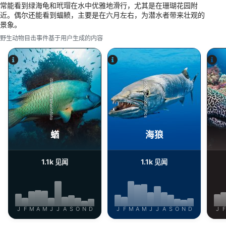
常能看到绿海龟和玳瑁在水中优雅地滑行，尤其是在珊瑚花园附
Advertising
近。偶尔还能看到蝠鲼，主要是在六月左右，为潜水者带来壮观的
景象。
野生动物目击事件基于用户生成的内容
iStock/ultramarinfoto
iStock-Global_Pics
蝤
海狼
1.1k
1.1k
见闻
见闻
J
F
M
A
M
J
J
A
S
O
N
D
J
F
M
A
M
J
J
A
S
O
N
D
J
F