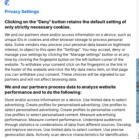
Privacy Settings
RA DIVERS
Clicking on the "Deny" button retains the default setting of
Volivoli Circular Road, 0000
only strictly necessary cookies.
Rakiraki, 斐济
We and our partners store and/or access information on a device, such as
unique IDs in cookies and other browser storage to process personal
data. Some vendors may process your personal data based on legitimate
interest, to object to this open the "Settings". You may accept, deny or
潜水点
manage your settings by clicking the "Manage settings" button or at any
time by clicking the fingerprint button on the left bottom corner of the
website. To withdraw your consent click on the fingerprint or the link in
the footer of the website and click the My data menu item, on that page
you can withdraw your consent. These choices will be signaled to our
partners and will not affect browsing data.
We and our partners process data to analyze website
performance and to do the following:
Store and/or access information on a device. Use limited data to select
advertising. Create profiles for personalised advertising. Use profiles to
select personalised advertising. Create profiles to personalise content.
Use profiles to select personalised content. Measure advertising
performance. Measure content performance. Understand audiences
RA DIVERS, 0000 Rakiraki
RA DIVERS, 0000 Rakiraki
through statistics or combinations of data from different sources. Develop
House Reef EAST
Redemption
and improve services. Use limited data to select content. Use precise
(★4.1)
(★4.2)
geolocation data. Actively scan device characteristics for identification.
潜水点从1msw开始，下降到14msw，最佳
美丽的尖顶从2msw开始