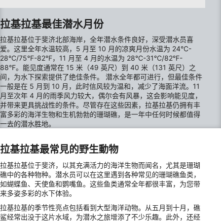
Measure content performance
拉基拉基最佳潜水月份
Understand audiences through statistics or
拉基拉基位于斐济北部海岸，全年潜水条件良好，深受潜水员喜
combinations of data from different sources
爱。这里全年水温较高，5 月至 10 月的凉爽月份水温为 24°C-
28°C/75°F-82°F，11 月至 4 月的水温为 28°C-31°C/82°F-
Develop and improve services
88°F。能见度通常在 15 米（49 英尺）到 40 米（131 英尺）之
间，为水下探索提供了绝佳条件。 潜水全年都可进行，但最佳条件
Use limited data to select content
一般是在 5 月到 10 月，此时信风较为温和，减少了海面洋流。11
月至次年 4 月的雨季风力较大，偶尔会有风暴，这会影响能见度，
IAB Special Features:
并带来更具挑战性的条件。尽管存在这些因素，拉基拉基仍拥有丰
Use precise geolocation data
富多彩的海洋生物和生机勃勃的珊瑚礁，是一年中任何时候都值得
一去的潜水胜地。
Identify devices based on information
actively requested
拉基拉基最常見的野生動物
Non-IAB processing purposes:
拉基拉基位于斐济，以其充满活力的海洋生物而闻名，尤其是珊瑚
Necessary
礁中的各种物种。潜水员可以在这里遇到各种常见的珊瑚礁鱼类，
如蝴蝶鱼、天使鱼和鹦嘴鱼。这些鱼类通常全年都很丰富，为您带
来多姿多彩的水下体验。
Performance
拉基拉基的季节性亮点包括看到大型海洋动物。从五月到十月，礁
Functional
鲨经常出没于这片水域，为潜水之旅增添了不少乐趣。此外，还经