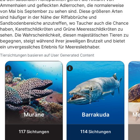
Ammenhaien und gefleckten Adlerrochen, die normalerweise
Analyse von Zielgruppen durch Statistiken
von Mai bis September zu sehen sind. Diese größeren Arten
oder Kombinationen von Daten aus
sind häufiger in der Nähe der Riffabbrüche und
verschiedenen Quellen
Sandbodenbereiche anzutreffen, wo Taucher auch die Chance
haben, Karettschildkröten und Grüne Meeresschildkröten zu
Entwicklung und Verbesserung der
sehen. Die Wahrscheinlichkeit, diesen majestätischen Tieren zu
Angebote
begegnen, steigt während ihrer jeweiligen Brutzeit und bietet
ein unvergessliches Erlebnis für Meeresliebhaber.
Verwendung reduzierter Daten zur Auswahl
Tiersichtungen basieren auf User Generated Content
von Inhalten
IAB-Besonderheiten:
Verwendung genauer Standortdaten
Alamy-WaterFrame
iStock-Global_Pics
Geräte anhand von aktiv angeforderten
Informationen identifizieren
Nicht-IAB-Verarbeitungszwecke:
Muräne
Barrakuda
Me
Notwendig
Performance
117
114
Sichtungen
Sichtungen
Funktional