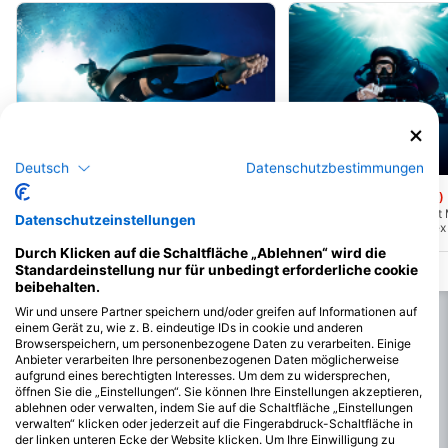
Mares
Mares
Deutsch
Datenschutzbestimmungen
Tres Cocos Canyons
Mexico Rocks
(★4.5)
(★4.5)
Die Tres Cocos Canyons liegen direkt vor
Das Meeresschutzgebiet 
Datenschutzeinstellungen
dem Tres Cocos Cut und sind ein
ist ein flacher Riffkomplex
Tauchplatz für Anfänger. Es gibt einen
Nordspitze von Ambergris
Durch Klicken auf die Schaltfläche „Ablehnen“ wird die
Ankerplatz und die Strömung, wenn
besteht aus etwa 100 hol
überhaupt, ist normalerweise sehr mild
Fleckenriffen und besteh
Standardeinstellung nur für unbedingt erforderliche cookie
und kommt aus Norden.
aus Steinkorallen, die alle
beibehalten.
Wasser liegen, was diesen
großartigen Schnorchelpl
Wir und unsere Partner speichern und/oder greifen auf Informationen auf
einem Gerät zu, wie z. B. eindeutige IDs in cookie und anderen
Browserspeichern, um personenbezogene Daten zu verarbeiten. Einige
Anbieter verarbeiten Ihre personenbezogenen Daten möglicherweise
aufgrund eines berechtigten Interesses. Um dem zu widersprechen,
öffnen Sie die „Einstellungen“. Sie können Ihre Einstellungen akzeptieren,
ablehnen oder verwalten, indem Sie auf die Schaltfläche „Einstellungen
verwalten“ klicken oder jederzeit auf die Fingerabdruck-Schaltfläche in
der linken unteren Ecke der Website klicken. Um Ihre Einwilligung zu