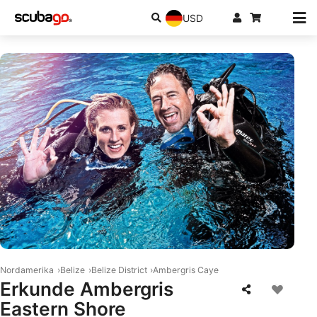
USD
© Mares
Nordamerika
Belize
Belize District
Ambergris Caye
Erkunde Ambergris
Eastern Shore