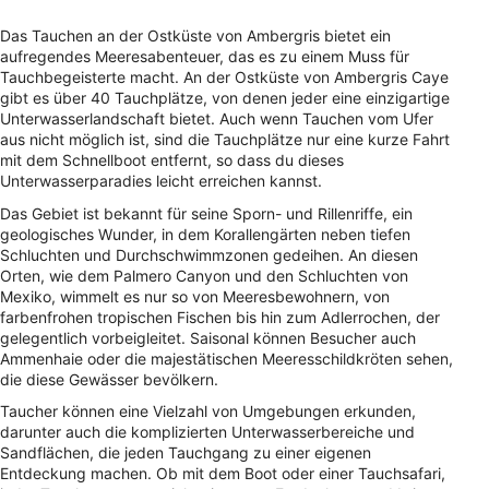
Das Tauchen an der Ostküste von Ambergris bietet ein
aufregendes Meeresabenteuer, das es zu einem Muss für
Tauchbegeisterte macht. An der Ostküste von Ambergris Caye
gibt es über 40 Tauchplätze, von denen jeder eine einzigartige
Unterwasserlandschaft bietet. Auch wenn Tauchen vom Ufer
aus nicht möglich ist, sind die Tauchplätze nur eine kurze Fahrt
mit dem Schnellboot entfernt, so dass du dieses
Unterwasserparadies leicht erreichen kannst.
Das Gebiet ist bekannt für seine Sporn- und Rillenriffe, ein
geologisches Wunder, in dem Korallengärten neben tiefen
Schluchten und Durchschwimmzonen gedeihen. An diesen
Orten, wie dem Palmero Canyon und den Schluchten von
Mexiko, wimmelt es nur so von Meeresbewohnern, von
farbenfrohen tropischen Fischen bis hin zum Adlerrochen, der
gelegentlich vorbeigleitet. Saisonal können Besucher auch
Ammenhaie oder die majestätischen Meeresschildkröten sehen,
die diese Gewässer bevölkern.
Taucher können eine Vielzahl von Umgebungen erkunden,
darunter auch die komplizierten Unterwasserbereiche und
Sandflächen, die jeden Tauchgang zu einer eigenen
Entdeckung machen. Ob mit dem Boot oder einer Tauchsafari,