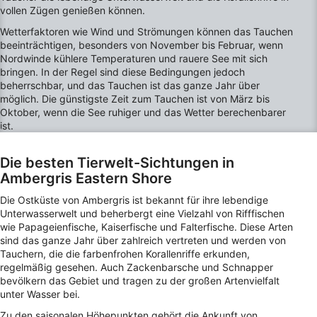
vollen Zügen genießen können.
IAB-Verarbeitungszwecke:
Wetterfaktoren wie Wind und Strömungen können das Tauchen
Speichern von oder Zugriff auf
beeinträchtigen, besonders von November bis Februar, wenn
Informationen auf einem Endgerät
Nordwinde kühlere Temperaturen und rauere See mit sich
bringen. In der Regel sind diese Bedingungen jedoch
Verwendung reduzierter Daten zur Auswahl
beherrschbar, und das Tauchen ist das ganze Jahr über
von Werbeanzeigen
möglich. Die günstigste Zeit zum Tauchen ist von März bis
Oktober, wenn die See ruhiger und das Wetter berechenbarer
Erstellung von Profilen für personalisierte
ist.
Werbung
Verwendung von Profilen zur Auswahl
Die besten Tierwelt-Sichtungen in
personalisierter Werbung
Ambergris Eastern Shore
Erstellung von Profilen zur Personalisierung
Die Ostküste von Ambergris ist bekannt für ihre lebendige
von Inhalten
Unterwasserwelt und beherbergt eine Vielzahl von Rifffischen
wie Papageienfische, Kaiserfische und Falterfische. Diese Arten
Verwendung von Profilen zur Auswahl
sind das ganze Jahr über zahlreich vertreten und werden von
personalisierter Inhalte
Tauchern, die die farbenfrohen Korallenriffe erkunden,
regelmäßig gesehen. Auch Zackenbarsche und Schnapper
Messung der Werbeleistung
bevölkern das Gebiet und tragen zu der großen Artenvielfalt
unter Wasser bei.
Messung der Performance von Inhalten
Zu den saisonalen Höhepunkten gehört die Ankunft von