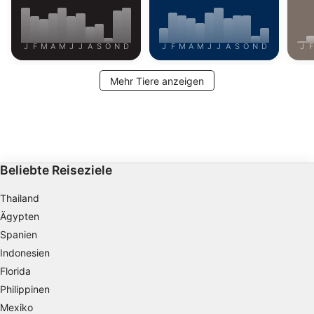
Werbung
J
F
M
A
M
J
J
A
S
O
N
D
J
F
M
A
M
J
J
A
S
O
N
D
J
F
Mehr Tiere anzeigen
Beliebte Reiseziele
Thailand
Ägypten
Spanien
Indonesien
Florida
Philippinen
Mexiko