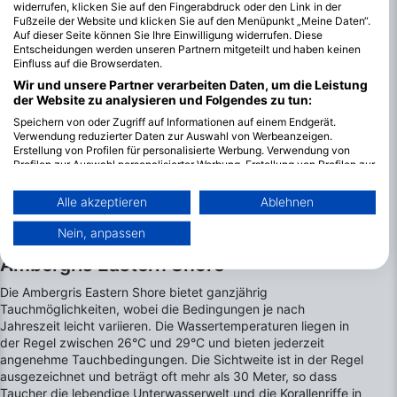
widerrufen, klicken Sie auf den Fingerabdruck oder den Link in der
Fußzeile der Website und klicken Sie auf den Menüpunkt „Meine Daten“.
Auf dieser Seite können Sie Ihre Einwilligung widerrufen. Diese
Entscheidungen werden unseren Partnern mitgeteilt und haben keinen
Einfluss auf die Browserdaten.
Wir und unsere Partner verarbeiten Daten, um die Leistung
der Website zu analysieren und Folgendes zu tun:
Speichern von oder Zugriff auf Informationen auf einem Endgerät.
Verwendung reduzierter Daten zur Auswahl von Werbeanzeigen.
Erstellung von Profilen für personalisierte Werbung. Verwendung von
Profilen zur Auswahl personalisierter Werbung. Erstellung von Profilen zur
Personalisierung von Inhalten. Verwendung von Profilen zur Auswahl
personalisierter Inhalte. Messung der Werbeleistung. Messung der
Alle akzeptieren
Ablehnen
Performance von Inhalten. Analyse von Zielgruppen durch Statistiken
oder Kombinationen von Daten aus verschiedenen Quellen. Entwicklung
Nein, anpassen
und Verbesserung der Angebote. Verwendung reduzierter Daten zur
Die besten Monate zum Tauchen in
Auswahl von Inhalten.
Ambergris Eastern Shore
Weitere Infos zur Datennutzung durch Google findest du hier:
https://business.safety.google/privacy/
Die Ambergris Eastern Shore bietet ganzjährig
Daten können außerhalb der Europäischen Union weitergegeben und in
Tauchmöglichkeiten, wobei die Bedingungen je nach
die USA gesendet werden.
Jahreszeit leicht variieren. Die Wassertemperaturen liegen in
Ihre Einwilligung und die cookie Richtlinie gelten ausschließlich für diese
der Regel zwischen 26°C und 29°C und bieten jederzeit
Website/App.
angenehme Tauchbedingungen. Die Sichtweite ist in der Regel
Partnerliste anzeigen (1 IAB-Anbieter)
ausgezeichnet und beträgt oft mehr als 30 Meter, so dass
Wir nutzen Ihre Daten für folgende Zwecke:
Taucher die lebendige Unterwasserwelt und die Korallenriffe in