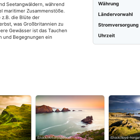
Währung
und Seetangwäldern, während
sel maritimer Zusammenstöße.
Ländervorwahl
z.B. die Blüte der
erbst, was Großbritannien zu
Stromversorgung
hlere Gewässer ist das Tauchen
Uhrzeit
gen und Begegnungen ein
iStock/Antonyspencer
iStock/lloyd-horga