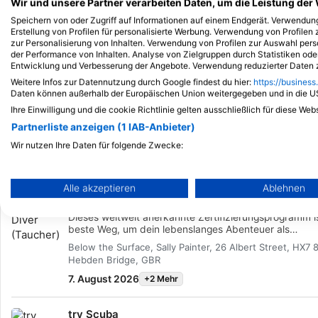
beherbergen.
Gebiete zum En
Events
38
2
14
3
Wir und unsere Partner verarbeiten Daten, um die Leistung der 
bieten.
Speichern von oder Zugriff auf Informationen auf einem Endgerät. Verwendu
Erstellung von Profilen für personalisierte Werbung. Verwendung von Profilen 
zur Personalisierung von Inhalten. Verwendung von Profilen zur Auswahl pers
der Performance von Inhalten. Analyse von Zielgruppen durch Statistiken od
Entwicklung und Verbesserung der Angebote. Verwendung reduzierter Daten z
Weitere Infos zur Datennutzung durch Google findest du hier:
https://business
Daten können außerhalb der Europäischen Union weitergegeben und in die 
K
Ihre Einwilligung und die cookie Richtlinie gelten ausschließlich für diese Web
Partnerliste anzeigen (1 IAB-Anbieter)
Kurse
Kurse
Ku
Wir nutzen Ihre Daten für folgende Zwecke:
Anfänger
Fortgeschritten
Profes
IAB-Verarbeitungszwecke:
Speichern von oder Zugriff auf Informationen auf einem Endg
Alle akzeptieren
Ablehnen
Scuba Diver (Taucher)
Verwendung reduzierter Daten zur Auswahl von Werbeanze
Dieses weltweit anerkannte Zertifizierungsprogramm i
beste Weg, um dein lebenslanges Abenteuer als
zertifizierter Scuba Diver zu beginnen. Individuelles T
Erstellung von Profilen für personalisierte Werbung
Below the Surface, Sally Painter, 26 Albert Street, HX7 
wird mit praktischen Übungen im Wasser kombiniert,
Hebden Bridge, GBR
sicherzustellen, dass du die Fertigkeiten und Erfahru
Verwendung von Profilen zur Auswahl personalisierter Wer
hast, die du brauchst, um dich unter Wasser wirklich 
7. August 2026
+2 Mehr
zu fühlen. Du wirst die SSI Scuba Diver Zertifizierung
Erstellung von Profilen zur Personalisierung von Inhalten
erwerben. In den Kurskosten sind alle
try Scuba
Ausrüstungsgegenstände, Pool-Sessions, Freiwasser-