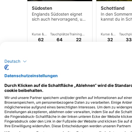
Südosten
Schottland
Englands Südosten eignet
In den Sommer
sich auch hervorragend, um
kannst du in Sc
Makro zu beobachten, von
beobachten.
farbenfrohen
Nacktschnecken über
Kurse &
Tauchplätze
Training
Kurse &
Tauchpl
Tintenfische bis hin zu
Events
Center
Events
62
64
22
32
33
Hummern und Krabben.
Deutsch
Datenschutzeinstellungen
Durch Klicken auf die Schaltfläche „Ablehnen“ wird die Standar
cookie beibehalten.
iStock/Will Tudor
iStock/Michael_Conrad
Wir und unsere Partner speichern und/oder greifen auf Informationen auf einem
Devon
Nordosten
Browserspeichern, um personenbezogene Daten zu verarbeiten. Einige Anbie
möglicherweise aufgrund eines berechtigten Interesses. Um dem zu widersprec
Devon bietet zwei
Die Unterwasser
Einstellungen akzeptieren, ablehnen oder verwalten, indem Sie auf die Schaltf
unterschiedliche Arten von
im Nordosten is
die Fingerabdruck-Schaltfläche in der linken unteren Ecke der Website klicken
Tauchplätzen, die eine
mit felsigen
Fingerabdruck oder den Link in der Fußzeile der Website und klicken Sie auf
beeindruckende Vielfalt an
Küstenabschnitt
Ihre Einwilligung widerrufen. Diese Entscheidungen werden unseren Partnern 
Meereslebewesen
Tauchern viele
Tauchplätze
Training Center
Kurse &
Tauchpl