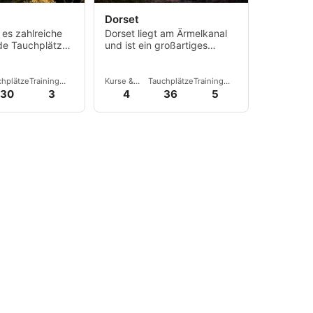
Dorset
 es zahlreiche
Dorset liegt am Ärmelkanal
de Tauchplätze
und ist ein großartiges
nd, darunter
Tauchziel mit zahlreichen
d
Tauchplätzen, sowohl für
re.
Anfänger als auch für
chplätze
Training
Kurse &
Tauchplätze
Training
Fortgeschrittene.
Center
Events
Center
30
3
4
36
5