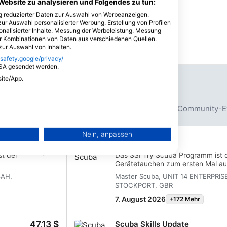
tdecken
Center
1
Website zu analysieren und Folgendes zu tun:
ng reduzierter Daten zur Auswahl von Werbeanzeigen.
zur Auswahl personalisierter Werbung. Erstellung von Profilen
onalisierter Inhalte. Messung der Werbeleistung. Messung
er Kombinationen von Daten aus verschiedenen Quellen.
ur Auswahl von Inhalten.
.safety.google/privacy/
USA gesendet werden.
ommende Veranstaltungen
site/App.
rse
Tauchtrips
Tauchpaket
Umweltveranstaltung
Community-E
sional
erät
Nein, anpassen
464,58 $
Try Scuba
igen
345,00 £
st der
Das SSI Try Scuba Programm ist d
Gerätetauchen zum ersten Mal aus
raining
begrenztem Wasser und wirst von 
8AH,
Master Scuba, UNIT 14 ENTERPRIS
 um
betreut, damit du diese ersten u
STOCKPORT, GBR
ngen
unter Wasser genießen und die M
bung
wohl
kannst. Am Ende dieses kurzen Ku
7. August 2026
+172 Mehr
Try Scuba Anerkennungskarte ver
wieder tauchen wollen. Endlose 
47,13 $
Scuba Skills Update
dich und mit diesem Kurs fängt al