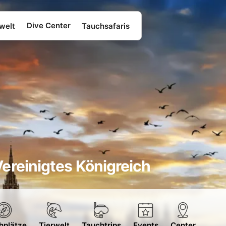
Dive Center
welt
Tauchsafaris
ereinigtes Königreich
hplätze
Tierwelt
Tauchtrips
Events
Center