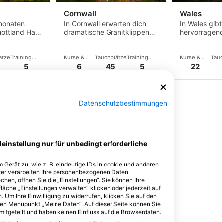
Cornwall
Wales
monaten
In Cornwall erwarten dich
In Wales gibt
hottland Haie
dramatische Granitklippen
hervorragen
und geschützte Buchten, die
im ganzen La
Taucher aller Niveaus mit
Anglesey un
einer Vielzahl
Pembrokeshi
ätze
Training
Kurse &
Tauchplätze
Training
Kurse &
Tau
unterschiedlicher
Center
Events
Center
Events
5
6
45
5
22
Taucherlebnisse begeistern.
Datenschutzbestimmungen
deinstellung nur für unbedingt erforderliche
 Gerät zu, wie z. B. eindeutige IDs in cookie und anderen
ter verarbeiten Ihre personenbezogenen Daten
hen, öffnen Sie die „Einstellungen“. Sie können Ihre
landschaft
läche „Einstellungen verwalten“ klicken oder jederzeit auf
t dramatisch,
. Um Ihre Einwilligung zu widerrufen, klicken Sie auf den
 den Menüpunkt „Meine Daten“. Auf dieser Seite können Sie
en, die
mitgeteilt und haben keinen Einfluss auf die Browserdaten.
 spannende
ätze
Training