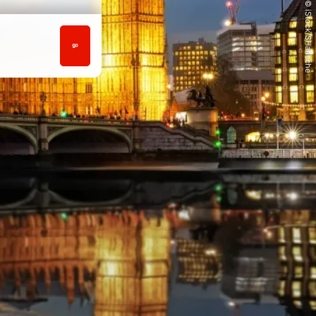
© iStock/SHansche