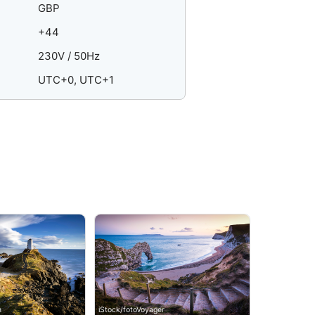
GBP
+44
230V / 50Hz
UTC+0, UTC+1
n
iStock/fotoVoyager