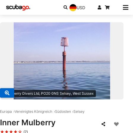
USD
© Mulberry Divers Ltd, PO20 0NS Selsey, West Sussex
Europa
Vereinigtes Königreich
Südosten
Selsey
Inner Mulberry
★★★★☆
(7)