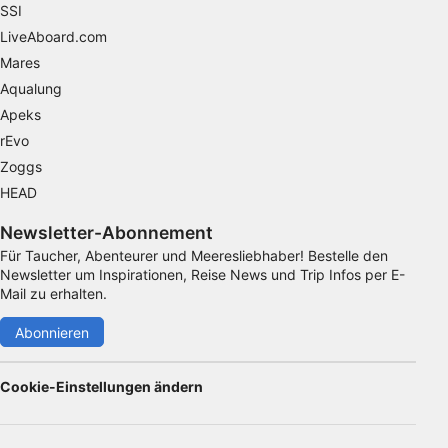
von Inhalten
SSI
LiveAboard.com
IAB-Besonderheiten:
Mares
Verwendung genauer Standortdaten
Aqualung
Geräte anhand von aktiv angeforderten
Apeks
Informationen identifizieren
rEvo
Nicht-IAB-Verarbeitungszwecke:
Zoggs
Notwendig
HEAD
Newsletter-Abonnement
Performance
Für Taucher, Abenteurer und Meeresliebhaber! Bestelle den
Funktional
Newsletter um Inspirationen, Reise News und Trip Infos per E-
Mail zu erhalten.
Werbung
Abonnieren
Cookie-Einstellungen ändern