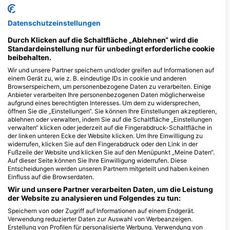
Datenschutzeinstellungen
7
8
Sichtungen
Sichtungen
Durch Klicken auf die Schaltfläche „Ablehnen“ wird die
Standardeinstellung nur für unbedingt erforderliche cookie
beibehalten.
Wir und unsere Partner speichern und/oder greifen auf Informationen auf
J
F
M
A
M
J
J
A
S
O
N
D
J
F
M
A
M
J
J
A
S
O
N
D
einem Gerät zu, wie z. B. eindeutige IDs in cookie und anderen
Browserspeichern, um personenbezogene Daten zu verarbeiten. Einige
Anbieter verarbeiten Ihre personenbezogenen Daten möglicherweise
aufgrund eines berechtigten Interesses. Um dem zu widersprechen,
Dive Center, die diesen Tauchplatz
öffnen Sie die „Einstellungen“. Sie können Ihre Einstellungen akzeptieren,
anbieten
ablehnen oder verwalten, indem Sie auf die Schaltfläche „Einstellungen
verwalten“ klicken oder jederzeit auf die Fingerabdruck-Schaltfläche in
der linken unteren Ecke der Website klicken. Um Ihre Einwilligung zu
widerrufen, klicken Sie auf den Fingerabdruck oder den Link in der
Fußzeile der Website und klicken Sie auf den Menüpunkt „Meine Daten“.
Scuba Active
Auf dieser Seite können Sie Ihre Einwilligung widerrufen. Diese
Unit 2 ground floor, Wickers yard,
Mulberry Marine
Entscheidungen werden unseren Partnern mitgeteilt und haben keinen
tn210hb Horam, Vereinigtes
Experiences
KÖnigreich
Einfluss auf die Browserdaten.
Suite 2, Unit 16 Sherrington Mews,
PO20 0FJ Selsey, West Sussex,
Wir und unsere Partner verarbeiten Daten, um die Leistung
Vereinigtes KÖnigreich
der Website zu analysieren und Folgendes zu tun:
Speichern von oder Zugriff auf Informationen auf einem Endgerät.
Tauchplätze in der Nähe
Verwendung reduzierter Daten zur Auswahl von Werbeanzeigen.
Erstellung von Profilen für personalisierte Werbung. Verwendung von