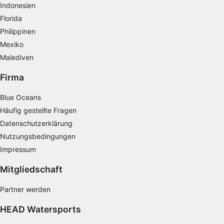
Werbung
Indonesien
Florida
Verwendung von Profilen zur Auswahl
Philippinen
personalisierter Werbung
Mexiko
Erstellung von Profilen zur Personalisierung
Malediven
von Inhalten
Firma
Verwendung von Profilen zur Auswahl
personalisierter Inhalte
Blue Oceans
Messung der Werbeleistung
Häufig gestellte Fragen
Datenschutzerklärung
Messung der Performance von Inhalten
Nutzungsbedingungen
Impressum
Analyse von Zielgruppen durch Statistiken
oder Kombinationen von Daten aus
verschiedenen Quellen
Mitgliedschaft
Entwicklung und Verbesserung der
Partner werden
Angebote
HEAD Watersports
Verwendung reduzierter Daten zur Auswahl