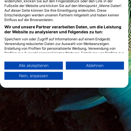
widerrufen, klicken Sie auf den Fingerabdruck oder den Link in der
Fußzeile der Website und klicken Sie auf den Menüpunkt „Meine Daten“.
Auf dieser Seite können Sie Ihre Einwilligung widerrufen. Diese
Entscheidungen werden unseren Partnern mitgeteilt und haben keinen
Einfluss auf die Browserdaten.
Wir und unsere Partner verarbeiten Daten, um die Leistung
der Website zu analysieren und Folgendes zu tun:
Speichern von oder Zugriff auf Informationen auf einem Endgerät.
Verwendung reduzierter Daten zur Auswahl von Werbeanzeigen.
Erstellung von Profilen für personalisierte Werbung. Verwendung von
Profilen zur Auswahl personalisierter Werbung. Erstellung von Profilen zur
Personalisierung von Inhalten. Verwendung von Profilen zur Auswahl
personalisierter Inhalte. Messung der Werbeleistung. Messung der
Alle akzeptieren
Ablehnen
Performance von Inhalten. Analyse von Zielgruppen durch Statistiken
oder Kombinationen von Daten aus verschiedenen Quellen. Entwicklung
Nein, anpassen
und Verbesserung der Angebote. Verwendung reduzierter Daten zur
Auswahl von Inhalten.
Weitere Infos zur Datennutzung durch Google findest du hier:
https://business.safety.google/privacy/
Daten können außerhalb der Europäischen Union weitergegeben und in
die USA gesendet werden.
Ihre Einwilligung und die cookie Richtlinie gelten ausschließlich für diese
Website/App.
Partnerliste anzeigen (1 IAB-Anbieter)
Wir nutzen Ihre Daten für folgende Zwecke: