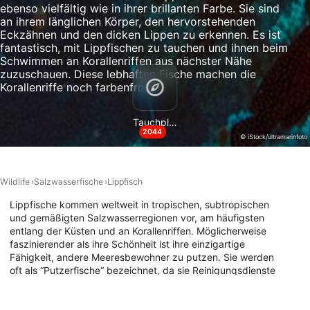
ebenso vielfältig wie in ihrer brillanten Farbe. Sie sind
Analyse von Zielgruppen durch Statistiken
an ihrem länglichen Körper, den hervorstehenden
oder Kombinationen von Daten aus
Eckzähnen und den dicken Lippen zu erkennen. Es ist
verschiedenen Quellen
fantastisch, mit Lippfischen zu tauchen und ihnen beim
Schwimmen an Korallenriffen aus nächster Nähe
Entwicklung und Verbesserung der
zuzuschauen. Diese lebhaften Fische machen die
Angebote
Korallenriffe noch farbenfroher.
Verwendung reduzierter Daten zur Auswahl
von Inhalten
Tauchplätze
2044
© iStock/ultramarinfoto
IAB-Besonderheiten:
Verwendung genauer Standortdaten
Wildlife
Salzwasserfische
Lippfisch
Geräte anhand von aktiv angeforderten
Lippfische kommen weltweit in tropischen, subtropischen
Informationen identifizieren
und gemäßigten Salzwasserregionen vor, am häufigsten
Nicht-IAB-Verarbeitungszwecke:
entlang der Küsten und an Korallenriffen. Möglicherweise
faszinierender als ihre Schönheit ist ihre einzigartige
Notwendig
Fähigkeit, andere Meeresbewohner zu putzen. Sie werden
oft als “Putzerfische“ bezeichnet, da sie Reinigungsdienste
Performance
für andere Meerestiere wie Zackenbarsche, Aale,
Schildkröten, Mantas und viele andere Fische anbieten.
Funktional
Der berühmteste seiner Art ist der Napoleon-Lippfisch, der