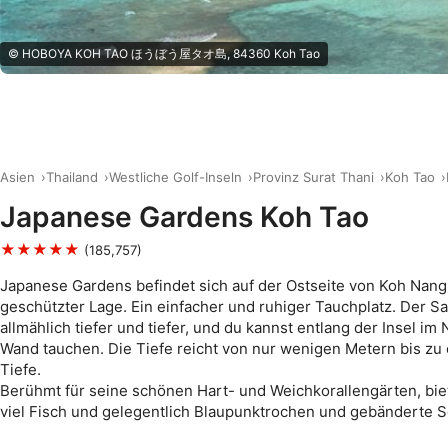
© HOBOYA KOH TAO ほうぼう屋タオ島, 84360 Koh Tao
Asien
Thailand
Westliche Golf-Inseln
Provinz Surat Thani
Koh Tao
Japanese Gardens Koh Tao
★★★★★
(185,757)
Japanese Gardens befindet sich auf der Ostseite von Koh Nang
geschützter Lage. Ein einfacher und ruhiger Tauchplatz. Der 
allmählich tiefer und tiefer, und du kannst entlang der Insel im
Wand tauchen. Die Tiefe reicht von nur wenigen Metern bis zu
Tiefe.
Berühmt für seine schönen Hart- und Weichkorallengärten, biet
viel Fisch und gelegentlich Blaupunktrochen und gebänderte 