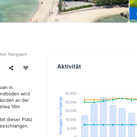
Koh Nangyaun
Aktivität
uan in
Sandboden wird
 Norden an der
 etwa 16m
et dieser Platz
Seeschlangen.