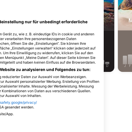
Alamy-WaterFrame
rrakuda
Muräne
M
deinstellung nur für unbedingt erforderliche
 Gerät zu, wie z. B. eindeutige IDs in cookie und anderen
866
ichtungen
Sichtungen
ter verarbeiten Ihre personenbezogenen Daten
hen, öffnen Sie die „Einstellungen“. Sie können Ihre
läche „Einstellungen verwalten“ klicken oder jederzeit auf
. Um Ihre Einwilligung zu widerrufen, klicken Sie auf den
 den Menüpunkt „Meine Daten“. Auf dieser Seite können Sie
mitgeteilt und haben keinen Einfluss auf die Browserdaten.
J
J
A
S
O
N
D
J
F
M
A
M
J
J
A
S
O
N
D
J
F
Website zu analysieren und Folgendes zu tun:
ng reduzierter Daten zur Auswahl von Werbeanzeigen.
Mehr Tiere anzeigen
zur Auswahl personalisierter Werbung. Erstellung von Profilen
onalisierter Inhalte. Messung der Werbeleistung. Messung
er Kombinationen von Daten aus verschiedenen Quellen.
ur Auswahl von Inhalten.
.safety.google/privacy/
USA gesendet werden.
site/App.
bieten