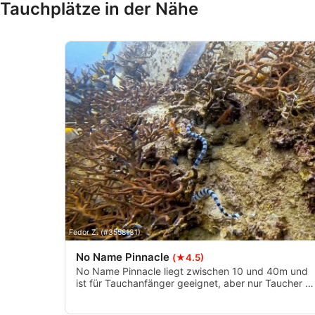
Tauchplätze in der Nähe
Verwendung reduzierter Daten zur Auswahl von Inhalten
IAB-Besonderheiten:
Verwendung genauer Standortdaten
Geräte anhand von aktiv angeforderten Informationen identif
Nicht-IAB-Verarbeitungszwecke:
Notwendig
Performance
Funktional
Werbung
Fedor Z. (#3558131)
No Name Pinnacle
(★4.5)
No Name Pinnacle liegt zwischen 10 und 40m und
ist für Tauchanfänger geeignet, aber nur Taucher mi
einer Tieftauchausbildung können das Beste aus
diesem Tauchplatz herausholen.