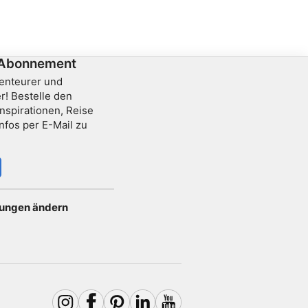
und wurde von der Singapore Ship Building and
um 
Engineering Company Limited gebaut.
-Abonnement
benteurer und
r! Bestelle den
nspirationen, Reise
nfos per E-Mail zu
lungen ändern