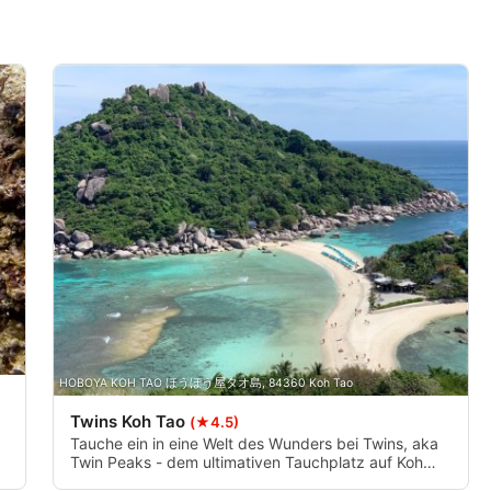
izieren
HOBOYA KOH TAO ほうぼう屋タオ島, 84360 Koh Tao
Twins Koh Tao
(★4.5)
t
Tauche ein in eine Welt des Wunders bei Twins, aka
Twin Peaks - dem ultimativen Tauchplatz auf Koh
Tao! Erkunde 2 massive Unterwasserfelsen von 7 bis