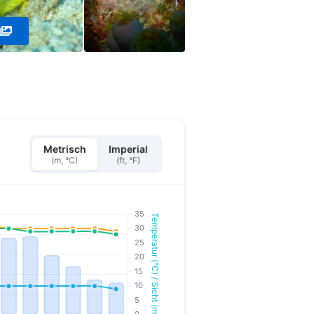
Metrisch
Imperial
(m, °C)
(ft, °F)