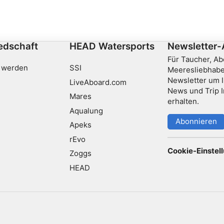
20 Metern Tiefe, perfekt für Taucher aller Levels.
Ideal für atemberaubende Unterwasserfotografie,
mit konstant guter Sicht. Verpasse nicht dieses
Juwel in der Nähe von Koh Nangyuan!
iedschaft
HEAD Watersports
Newsletter
Für Taucher, A
 werden
SSI
Meeresliebhabe
Newsletter um I
LiveAboard.com
News und Trip I
Mares
erhalten.
Aqualung
Abonnieren
Apeks
rEvo
Cookie-Einstel
Zoggs
HEAD