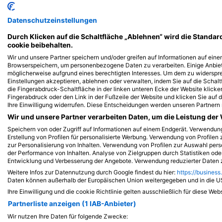
iStock/ultramarinfoto
iStock-Global_Pics
Datenschutzeinstellungen
Lippfisch
Ba
Durch Klicken auf die Schaltfläche „Ablehnen“ wird die Standar
cookie beibehalten.
Wir und unsere Partner speichern und/oder greifen auf Informationen auf einem
1.8k
1.5k
Sichtungen
S
Browserspeichern, um personenbezogene Daten zu verarbeiten. Einige Anbie
möglicherweise aufgrund eines berechtigten Interesses. Um dem zu widersprec
Einstellungen akzeptieren, ablehnen oder verwalten, indem Sie auf die Schaltf
die Fingerabdruck-Schaltfläche in der linken unteren Ecke der Website klicken
Fingerabdruck oder den Link in der Fußzeile der Website und klicken Sie auf
Ihre Einwilligung widerrufen. Diese Entscheidungen werden unseren Partnern 
J
F
M
A
M
J
J
A
S
O
N
D
J
F
M
A
M
Wir und unsere Partner verarbeiten Daten, um die Leistung der 
Speichern von oder Zugriff auf Informationen auf einem Endgerät. Verwendu
Erstellung von Profilen für personalisierte Werbung. Verwendung von Profilen 
zur Personalisierung von Inhalten. Verwendung von Profilen zur Auswahl pers
der Performance von Inhalten. Analyse von Zielgruppen durch Statistiken od
Entwicklung und Verbesserung der Angebote. Verwendung reduzierter Daten z
Weitere Infos zur Datennutzung durch Google findest du hier:
https://business
Daten können außerhalb der Europäischen Union weitergegeben und in die 
Ihre Einwilligung und die cookie Richtlinie gelten ausschließlich für diese Web
Dive Center, die diesen Tauchplatz an
Partnerliste anzeigen (1 IAB-Anbieter)
Wir nutzen Ihre Daten für folgende Zwecke: