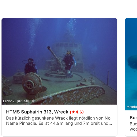
Fedor Z. (#3558131)
Member
HTMS Suphairin 313, Wreck
(★4.6)
Bu
Das kürzlich gesunkene Wrack liegt nördlich von No
Name Pinnacle. Es ist 44,9m lang und 7m breit und
Buo
war ein Hochgeschwindigkeits-Angriffsschiff. Es
wob
gehörte zur Golfpatrouillenflotte der Royal Thai Navy
an 