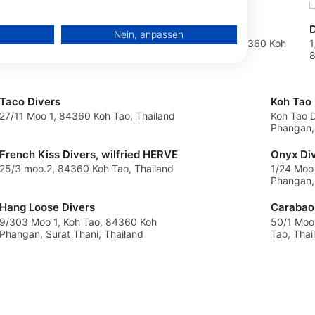
Big Blue Diving, Koh Tao
D
erät
Nein, anpassen
Tao, Surat Thani,
14/148 Moo 1, Sairee Beach, 84360 Koh
1
Tao, Surat Thani, Thailand
8
igen
Taco Divers
Koh Tao 
27/11 Moo 1, 84360 Koh Tao, Thailand
Koh Tao D
bung
Phangan,
French Kiss Divers, wilfried HERVE
Onyx Di
25/3 moo.2, 84360 Koh Tao, Thailand
1/24 Moo
te
Phangan, 
Hang Loose Divers
9/303 Moo 1, Koh Tao, 84360 Koh
50/1 Moo
Phangan, Surat Thani, Thailand
Tao, Thai
en von Daten aus