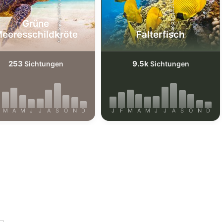
Shutterstock-Shane Myers Photography
Shutterstock_Krzysztof Odziomek
Grüne
eeresschildkröte
Falterfisch
253
9.5k
Sichtungen
Sichtungen
M
A
M
J
J
A
S
O
N
D
J
F
M
A
M
J
J
A
S
O
N
D