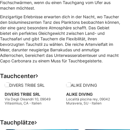
Fischschwärmen, wenn du einen Tauchgang vom Ufer aus
machen möchtest.
Einzigartige Erlebnisse erwarten dich in der Nacht, wo Taucher
den biolumineszenten Tanz des Planktons beobachten können,
der eine ganz besondere Atmosphäre schafft. Das Gebiet
bietet ein perfektes Gleichgewicht zwischen Land- und
Tauchsafari und gibt Tauchern die Flexibilität, ihren
bevorzugten Tauchstil zu wählen. Die reiche Artenvielfalt im
Meer, darunter neugierige Barrakudas und anmutige
Adlerrochen, bereichert das Unterwasserabenteuer und macht
Capo Carbonara zu einem Muss für Tauchbegeisterte.
Tauchcenter
L
DIVERS TRIBE SRL
ALIKE DIVING
c
Via Degli Oleandri 10, 09049
Località piscina rey, 09042
Villasimius, CA - Italien
Muravera, SU - Italien
Tauchplätze