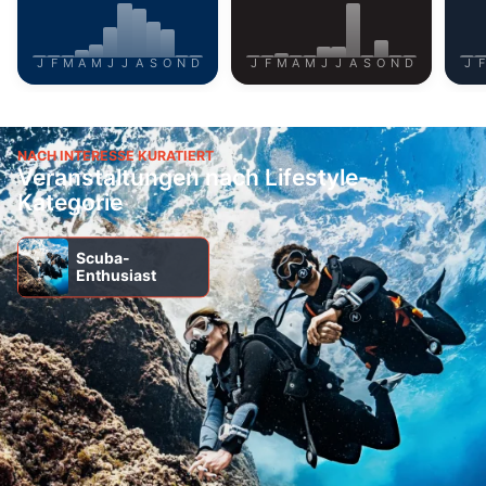
Performance
J
F
M
A
M
J
J
A
S
O
N
D
J
F
M
A
M
J
J
A
S
O
N
D
J
F
Funktional
Werbung
NACH INTERESSE KURATIERT
Veranstaltungen nach Lifestyle-
Kategorie
Scuba-
Enthusiast