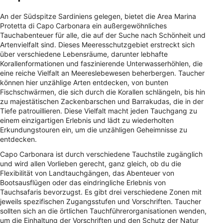
An der Südspitze Sardiniens gelegen, bietet die Area Marina
Protetta di Capo Carbonara ein außergewöhnliches
Tauchabenteuer für alle, die auf der Suche nach Schönheit und
Artenvielfalt sind. Dieses Meeresschutzgebiet erstreckt sich
über verschiedene Lebensräume, darunter lebhafte
Korallenformationen und faszinierende Unterwasserhöhlen, die
eine reiche Vielfalt an Meereslebewesen beherbergen. Taucher
können hier unzählige Arten entdecken, von bunten
Fischschwärmen, die sich durch die Korallen schlängeln, bis hin
zu majestätischen Zackenbarschen und Barrakudas, die in der
Tiefe patrouillieren. Diese Vielfalt macht jeden Tauchgang zu
einem einzigartigen Erlebnis und lädt zu wiederholten
Erkundungstouren ein, um die unzähligen Geheimnisse zu
entdecken.
Capo Carbonara ist durch verschiedene Tauchstile zugänglich
und wird allen Vorlieben gerecht, ganz gleich, ob du die
Flexibilität von Landtauchgängen, das Abenteuer von
Bootsausflügen oder das eindringliche Erlebnis von
Tauchsafaris bevorzugst. Es gibt drei verschiedene Zonen mit
jeweils spezifischen Zugangsstufen und Vorschriften. Taucher
sollten sich an die örtlichen Tauchführerorganisationen wenden,
um die Einhaltung der Vorschriften und den Schutz der Natur