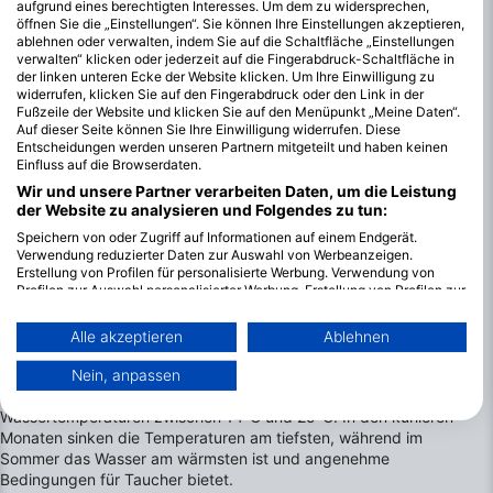
aufgrund eines berechtigten Interesses. Um dem zu widersprechen,
öffnen Sie die „Einstellungen“. Sie können Ihre Einstellungen akzeptieren,
ablehnen oder verwalten, indem Sie auf die Schaltfläche „Einstellungen
verwalten“ klicken oder jederzeit auf die Fingerabdruck-Schaltfläche in
der linken unteren Ecke der Website klicken. Um Ihre Einwilligung zu
widerrufen, klicken Sie auf den Fingerabdruck oder den Link in der
Fußzeile der Website und klicken Sie auf den Menüpunkt „Meine Daten“.
Auf dieser Seite können Sie Ihre Einwilligung widerrufen. Diese
Entscheidungen werden unseren Partnern mitgeteilt und haben keinen
Einfluss auf die Browserdaten.
Wir und unsere Partner verarbeiten Daten, um die Leistung
der Website zu analysieren und Folgendes zu tun:
Speichern von oder Zugriff auf Informationen auf einem Endgerät.
Verwendung reduzierter Daten zur Auswahl von Werbeanzeigen.
Erstellung von Profilen für personalisierte Werbung. Verwendung von
Profilen zur Auswahl personalisierter Werbung. Erstellung von Profilen zur
Personalisierung von Inhalten. Verwendung von Profilen zur Auswahl
Die besten Monate zum Tauchen in
personalisierter Inhalte. Messung der Werbeleistung. Messung der
Protetta di Capo Carbonara
Alle akzeptieren
Ablehnen
Performance von Inhalten. Analyse von Zielgruppen durch Statistiken
oder Kombinationen von Daten aus verschiedenen Quellen. Entwicklung
Das Gebiet Marina Protetta di Capo Carbonara bietet das
Nein, anpassen
und Verbesserung der Angebote. Verwendung reduzierter Daten zur
ganze Jahr über günstige Tauchbedingungen mit
Auswahl von Inhalten.
Wassertemperaturen zwischen 14°C und 25°C. In den kühleren
Weitere Infos zur Datennutzung durch Google findest du hier:
Monaten sinken die Temperaturen am tiefsten, während im
https://business.safety.google/privacy/
Daten können außerhalb der Europäischen Union weitergegeben und in
Sommer das Wasser am wärmsten ist und angenehme
die USA gesendet werden.
Bedingungen für Taucher bietet.