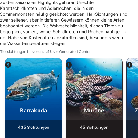
Zu den saisonalen Highlights gehören Unechte
Messung der Werbeleistung
Karettschildkröten und Adlerrochen, die in den
Sommermonaten häufig gesichtet werden. Hai-Sichtungen sind
zwar seltener, aber in tieferen Gewässern können kleine Arten
Messung der Performance von Inhalten
beobachtet werden. Die Wahrscheinlichkeit, diesen Tieren zu
begegnen, variiert, wobei Schildkröten und Rochen häufiger in
Analyse von Zielgruppen durch Statistiken
der Nähe von Küstenriffen anzutreffen sind, besonders wenn
oder Kombinationen von Daten aus
die Wassertemperaturen steigen.
verschiedenen Quellen
Tiersichtungen basieren auf User Generated Content
Entwicklung und Verbesserung der
Angebote
Verwendung reduzierter Daten zur Auswahl
Alamy-WaterFrame
von Inhalten
iStock-Global_Pics
IAB-Besonderheiten:
Verwendung genauer Standortdaten
Barrakuda
Muräne
Z
Geräte anhand von aktiv angeforderten
Informationen identifizieren
435
45
Sichtungen
Sichtungen
Nicht-IAB-Verarbeitungszwecke:
Notwendig