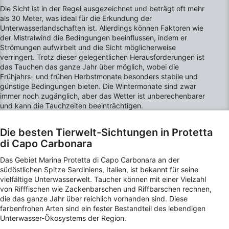
Ihre Einwilligung und die cookie Richtlinie gelten ausschließlich für diese
Die Sicht ist in der Regel ausgezeichnet und beträgt oft mehr
Website/App.
als 30 Meter, was ideal für die Erkundung der
Partnerliste anzeigen (1 IAB-Anbieter)
Unterwasserlandschaften ist. Allerdings können Faktoren wie
Wir nutzen Ihre Daten für folgende Zwecke:
der Mistralwind die Bedingungen beeinflussen, indem er
Strömungen aufwirbelt und die Sicht möglicherweise
IAB-Verarbeitungszwecke:
verringert. Trotz dieser gelegentlichen Herausforderungen ist
Speichern von oder Zugriff auf
das Tauchen das ganze Jahr über möglich, wobei die
Informationen auf einem Endgerät
Frühjahrs- und frühen Herbstmonate besonders stabile und
günstige Bedingungen bieten. Die Wintermonate sind zwar
Verwendung reduzierter Daten zur Auswahl
immer noch zugänglich, aber das Wetter ist unberechenbarer
von Werbeanzeigen
und kann die Tauchzeiten beeinträchtigen.
Erstellung von Profilen für personalisierte
Die besten Tierwelt-Sichtungen in Protetta
Werbung
di Capo Carbonara
Verwendung von Profilen zur Auswahl
Das Gebiet Marina Protetta di Capo Carbonara an der
personalisierter Werbung
südöstlichen Spitze Sardiniens, Italien, ist bekannt für seine
vielfältige Unterwasserwelt. Taucher können mit einer Vielzahl
Erstellung von Profilen zur Personalisierung
von Rifffischen wie Zackenbarschen und Riffbarschen rechnen,
von Inhalten
die das ganze Jahr über reichlich vorhanden sind. Diese
farbenfrohen Arten sind ein fester Bestandteil des lebendigen
Verwendung von Profilen zur Auswahl
Unterwasser-Ökosystems der Region.
personalisierter Inhalte