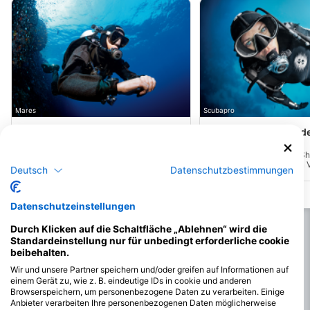
Mares
Scubapro
Congresso, Isola dei cavoli
Roman Ship - Isola de
(★4.5)
(★4.5)
Dieser wunderbare Ort im Westen der
Insel Cavoli liegt eigentlich in der Zone B
Der Tauchplatz Roman Ship
des MPA, aber wir waren uns einig, dass
Cavoli vor der Küste von V
Deutsch
Datenschutzbestimmungen
er die Zone A verdient. Wir haben Plätze
Süden Sardiniens ist eine
für alle Niveaus des Sporttauchens.
Mischung aus Geschichte
Meeresleben.
Datenschutzeinstellungen
Durch Klicken auf die Schaltfläche „Ablehnen“ wird die
Standardeinstellung nur für unbedingt erforderliche cookie
beibehalten.
Wir und unsere Partner speichern und/oder greifen auf Informationen auf
einem Gerät zu, wie z. B. eindeutige IDs in cookie und anderen
Browserspeichern, um personenbezogene Daten zu verarbeiten. Einige
Anbieter verarbeiten Ihre personenbezogenen Daten möglicherweise