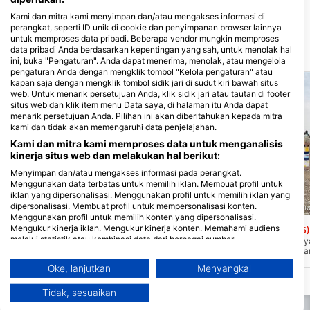
Kami dan mitra kami menyimpan dan/atau mengakses informasi di
perangkat, seperti ID unik di cookie dan penyimpanan browser lainnya
untuk memproses data pribadi. Beberapa vendor mungkin memproses
data pribadi Anda berdasarkan kepentingan yang sah, untuk menolak hal
Situs Penyelaman
ini, buka "Pengaturan". Anda dapat menerima, menolak, atau mengelola
pengaturan Anda dengan mengklik tombol "Kelola pengaturan" atau
kapan saja dengan mengklik tombol sidik jari di sudut kiri bawah situs
web. Untuk menarik persetujuan Anda, klik sidik jari atau tautan di footer
situs web dan klik item menu Data saya, di halaman itu Anda dapat
menarik persetujuan Anda. Pilihan ini akan diberitahukan kepada mitra
kami dan tidak akan memengaruhi data penjelajahan.
Kami dan mitra kami memproses data untuk menganalisis
kinerja situs web dan melakukan hal berikut:
Menyimpan dan/atau mengakses informasi pada perangkat.
Menggunakan data terbatas untuk memilih iklan. Membuat profil untuk
iklan yang dipersonalisasi. Menggunakan profil untuk memilih iklan yang
dipersonalisasi. Membuat profil untuk mempersonalisasi konten.
Thunder Country Diving, P7C 3R6 Thunder Bay
Thunder Country Diving, P7C 3
Menggunakan profil untuk memilih konten yang dipersonalisasi.
Mengukur kinerja iklan. Mengukur kinerja konten. Memahami audiens
Silver Islet
Silver Harbour
(★4.6)
(★4.5)
melalui statistik atau kombinasi data dari berbagai sumber.
Mencari beberapa artefak yang apik?
Terletak di Thunder Bay y
Mengembangkan dan meningkatkan layanan. Menggunakan data
Maka Silver Islet cocok untuk Anda!
Danau Superior, Silver Ha
Lokasi penyelaman yang unik ini memiliki
tempat menyelam dan rek
terbatas untuk memilih konten.
Oke, lanjutkan
Menyangkal
banyak sekali sejarah di mana penyelam
populer. Ini adalah area k
Informasi tambahan mengenai penggunaan data oleh Google dapat
dapat menemukan artefak tua yang
menyediakan akses sepan
ditemukan di sini: https://business.safety.google/privacy/
berasal dari awal tahun 1800-an.
danau. Penyelamannya b
Tidak, sesuaikan
Data dapat dibagikan ke luar Uni Eropa dan dikirim ke AS.
Perairan Danau Superior yang jernih
fitur bebatuan yang luar b
memberikan jarak pandang yang sangat