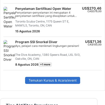
Anda hari ini!
US$270,46
Penyelaman Sertifikasi Open Water
CA$379,00
Penyelaman-penyelaman ini merupakan 4
penyelaman sertifikasi yang diwajibkan untuk
Open Water, yang dilaksanakan selama 2 hari.
Toronto Scuba Centre, 1175 Queen ST E,
M4M1L5, Toronto, ON, CAN
15 Agustus 2026
US$71,36
Program SSI Snorkel Diver
CA$100,00
Ayo, pelajari cara menikmati lingkungan perairan!
The Dive Academy, 1380 Speers Road, L6L 5V3,
Oakville, ON, CAN
8 Agustus 2026
+1 more
Temukan Kursus & Acara/event