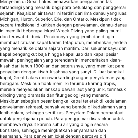
Menyelam di Great Lakes menawarkan pengalaman tak
tertandingi yang menarik bagi para petualang dan penggemar
sejarah. Keajaiban air tawar ini terdiri dari lima danau yang luas:
Michigan, Huron, Superior, Erie, dan Ontario. Meskipun tidak
secara tradisional dikaitkan dengan penyelaman, danau-danau
ini memiliki beberapa lokasi Wreck Diving yang paling murni
dan terawat di dunia. Perairannya yang jernih dan dingin
membuat ratusan kapal karam tetap utuh, memberikan jendela
yang menarik ke dalam sejarah maritim. Dari sekunar kayu dan
kapal pengangkut baja hingga kapal uap dan kapal pesiar
mewah, peninggalan yang terendam ini menceritakan kisah-
kisah dari tahun 1800-an dan seterusnya, yang memikat para
penyelam dengan kisah-kisahnya yang sunyi. Di luar bangkai
kapal, Great Lakes menawarkan lingkungan penyelaman yang
beragam. Meskipun tidak memiliki terumbu karang tropis,
mereka menyediakan lanskap bawah laut yang unik, termasuk
dinding yang dramatis dan fitur geologi yang menarik.
Meskipun sebagian besar bangkai kapal terletak di kedalaman
penyelaman rekreasi, banyak yang berada di kedalaman yang
lebih dalam, sehingga sertifikasi Penyelam Dalam bermanfaat
untuk penjelajahan penuh. Para penggemar disarankan untuk
membawa drysuit karena suhu air yang dingin secara
konsisten, sehingga meningkatkan kenyamanan dan
keamanan. Para penyelam lokal dengan percaya diri