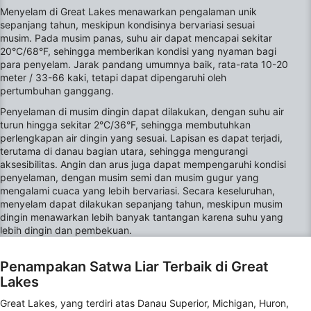
Menyelam di Great Lakes menawarkan pengalaman unik
Understand audiences through statistics or
sepanjang tahun, meskipun kondisinya bervariasi sesuai
combinations of data from different sources
musim. Pada musim panas, suhu air dapat mencapai sekitar
20°C/68°F, sehingga memberikan kondisi yang nyaman bagi
Develop and improve services
para penyelam. Jarak pandang umumnya baik, rata-rata 10-20
meter / 33-66 kaki, tetapi dapat dipengaruhi oleh
Use limited data to select content
pertumbuhan ganggang.
Fitur-fitur Khusus IAB:
Penyelaman di musim dingin dapat dilakukan, dengan suhu air
turun hingga sekitar 2°C/36°F, sehingga membutuhkan
Use precise geolocation data
perlengkapan air dingin yang sesuai. Lapisan es dapat terjadi,
terutama di danau bagian utara, sehingga mengurangi
Identify devices based on information
aksesibilitas. Angin dan arus juga dapat mempengaruhi kondisi
actively requested
penyelaman, dengan musim semi dan musim gugur yang
mengalami cuaca yang lebih bervariasi. Secara keseluruhan,
Tujuan pemrosesan non-IAB:
menyelam dapat dilakukan sepanjang tahun, meskipun musim
Perlu
dingin menawarkan lebih banyak tantangan karena suhu yang
lebih dingin dan pembekuan.
Performa
Penampakan Satwa Liar Terbaik di Great
Fungsional
Lakes
Iklan
Great Lakes, yang terdiri atas Danau Superior, Michigan, Huron,