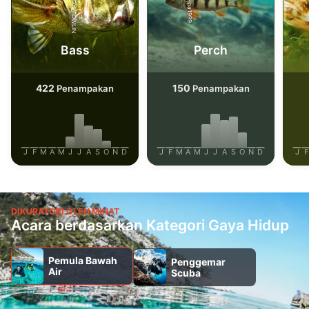
iStock-ANDY_BOWLIN
iStock-jpa1999
Bass
Perch
422
150
Penampakan
Penampakan
J
F
M
A
M
J
J
A
S
O
N
D
J
F
M
A
M
J
J
A
S
O
N
D
J
F
DIKURATORI OLEH MINAT
Acara berdasarkan Kategori Gaya Hidup
Pemula Bawah
Penggemar
Air
Scuba