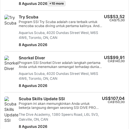
untuk memastikan anda memiliki keterampilan dan
8 Agustus 2026
+10 more
pengalaman yang diperlukan untuk benar-benar
nyaman di bawah air. Anda akan mendapatkan
sertifikasi SSI Open Water Diver.
US$53,52
Try Scuba
CA$75,00
Program SSI Try Scuba adalah cara terbaik untuk
mencoba scuba diving untuk pertama kalinya. Anda
akan berada di perairan terbatas dan dijaga dengan
Aquarius Scuba, 4020 Dundas Street West, M6S
baik oleh instruktur Anda, sehingga Anda dapat
4W6, Toronto, ON, CAN
menikmati napas pertama yang tak terlupakan di
bawah air dan merasakan keajaiban scuba diving. Di
8 Agustus 2026
akhir kursus singkat ini, Anda akan mendapatkan
kartu pengakuan SSI Try Scuba dan pasti ingin
menyelam lagi. Petualangan menyelam tanpa akhir
US$99,91
Snorkel Diver
sedang menunggu Anda dan kursus ini adalah
CA$140,00
tempat semuanya dimulai. Mulai hari ini!
Program SSI Snorkel Diver adalah langkah pertama
Anda untuk menemukan semangat terhadap dunia
bawah laut. Ini adalah cara terbaik untuk mempelajari
Aquarius Scuba, 4020 Dundas Street West, M6S
cara snorkeling dan mengembangkan kepercayaan
4W6, Toronto, ON, CAN
diri Anda di dalam air, sehingga Anda dapat pergi
snorkeling dan menjelajahi pemandangan yang
8 Agustus 2026
memukau dan satwa liar di dunia air. Anda tidak perlu
menjadi perenang yang mahir untuk berpartisipasi
dalam program Snorkel Diver, dan tidak ada usia
US$107,04
Scuba Skills Update SSI
minimum untuk bergabung. Anda hanya perlu merasa
CA$150,00
nyaman di dalam air, mampu mempertahankan
Program ini akan memungkinkan Anda untuk
buoyancy, dan siap untuk memulai petualangan
bekerja langsung dengan seorang SSI DIVE PRO
seumur hidup! Dalam program ini, Anda akan
dan “mengingat kembali” apa yang mungkin telah
The Dive Academy, 1380 Speers Road, L6L 5V3,
diperkenalkan dengan peralatan dan keterampilan
Anda lupakan. Ini adalah kesempatan untuk
yang Anda butuhkan untuk melakukan snorkeling
Oakville, ON, CAN
menghilangkan karat dan bersiap-siap untuk
dengan aman. Mulailah pelatihan snorkeling Anda
“kembali ke air”!
8 Agustus 2026
dan dapatkan kartu recognition SSI Snorkel Diver