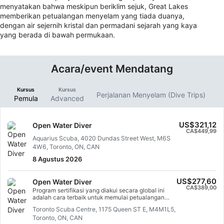
menyatakan bahwa meskipun beriklim sejuk, Great Lakes
memberikan petualangan menyelam yang tiada duanya,
dengan air sejernih kristal dan permadani sejarah yang kaya
yang berada di bawah permukaan.
Acara/event Mendatang
Kursus
Kursus
Perjalanan Menyelam (Dive Trips)
A
Pemula
Advanced
US$321,12
Open Water Diver
CA$449,99
Aquarius Scuba, 4020 Dundas Street West, M6S
4W6, Toronto, ON, CAN
8 Agustus 2026
US$277,60
Open Water Diver
CA$389,00
Program sertifikasi yang diakui secara global ini
adalah cara terbaik untuk memulai petualangan
seumur hidup Anda sebagai Scuba Diver
Toronto Scuba Centre, 1175 Queen ST E, M4M1L5,
bersertifikat. Pelatihan yang dipersonalisasi
Toronto, ON, CAN
dikombinasikan dengan sesi latihan di dalam air