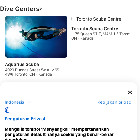
Dive Centers
T
1
Toronto Scuba Centre
O
1175 Queen ST E, M4M1L5 Toronto,
ON - Kanada
Aquarius Scuba
4020 Dundas Street West, M6S
4W6 Toronto, ON - Kanada
Hypercube H2O, Hypercube H2O Diving Inc.
258 Wallace Ave, #103,
Indonesia
Kebijakan pribadi
M6P 3M9 Toronto, ON -
Kanada
Pengaturan Privasi
Mengklik tombol "Menyangkal" mempertahankan
pengaturan default hanya cookie yang benar-benar
diperlukan.