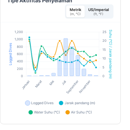
Tipe Aktifitas Penyelaman
Metrik
US/Imperial
(m, °C)
(ft, °F)