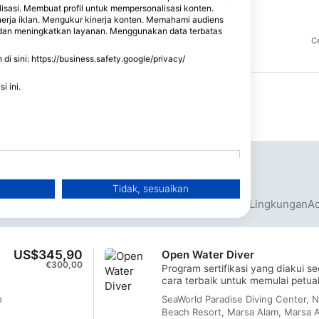
Laut Merah di
pelabuhan b
karang Daedalus terletak di
lisasi. Membuat profil untuk mempersonalisasi konten.
 Zabargad.
terletak di M
sebelah timur Marsa Alam di
nerja iklan. Mengukur kinerja konten. Memahami audiens
Laut Teng
pesisir Laut Merah
n dan meningkatkan layanan. Menggunakan data terbatas
nyelam
Kursus & Acara
Situs menyelam
C
1
1
 sini: https://business.safety.google/privacy/
i ini.
Acara/event Mendatang
Tidak, sesuaikan
anan Menyelam (Dive Trips)
Paket Menyelam
Acara Lingkungan
Ac
US$345,90
Open Water Diver
€300,00
Program sertifikasi yang diakui se
cara terbaik untuk memulai petu
Anda sebagai Scuba Diver berserti
h
SeaWorld Paradise Diving Center, 
dipersonalisasi dikombinasikan de
Beach Resort, Marsa Alam, Marsa 
i,
dalam air untuk memastikan Anda 