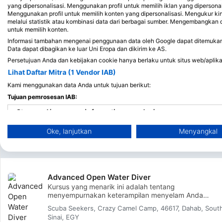
di lepas pantai Laut Merah di
selatan Pantai 
yang dipersonalisasi. Menggunakan profil untuk memilih iklan yang dipersona
Mesir terdapat
Mesir, terdapat
Menggunakan profil untuk memilih konten yang dipersonalisasi. Mengukur ki
melalui statistik atau kombinasi data dari berbagai sumber. Mengembangka
Situs menyelam
Situs me
untuk memilih konten.
5
3
Informasi tambahan mengenai penggunaan data oleh Google dapat ditemukan di
Data dapat dibagikan ke luar Uni Eropa dan dikirim ke AS.
Persetujuan Anda dan kebijakan cookie hanya berlaku untuk situs web/aplikas
Lihat Daftar Mitra (1 Vendor IAB)
Kami menggunakan data Anda untuk tujuan berikut:
Tujuan pemrosesan IAB:
Store and/or access information on a device
Oke, lanjutkan
Menyangkal
Use limited data to select advertising
Kursus
Kursus
Kursus
Perjal
Pemula
Advanced
Profesional
Create profiles for personalised advertising
Use profiles to select personalised advertising
Advanced Open Water Diver
Kursus yang menarik ini adalah tentang
Create profiles to personalise content
menyempurnakan keterampilan menyelam Anda
sekaligus memperkenalkan Anda pada berbagai jenis
Scuba Seekers, Crazy Camel Camp, 46617, Dahab, Sout
lingkungan menyelam yang berbeda - seperti
Use profiles to select personalised content
Sinai, EGY
penyelaman yang lebih dalam, penyelaman malam har