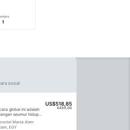
esar yang
esir Utara di
enters
1
ara sosial
US$518,85
€450,00
cara global ini adalah
alangan seumur hidup
fikat. Pelatihan yang
Novotel Marsa Alam
ngan sesi latihan di
Alam, EGY
memiliki keterampilan