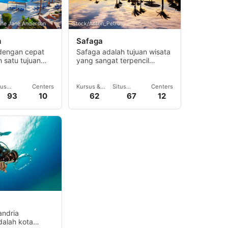
line Jane Anderson
iStock/Anton_Petrus
m
Safaga
dengan cepat
Safaga adalah tujuan wisata
h satu tujuan
yang sangat terpencil
 yang paling
dengan hanya beberapa
ilayah Laut
rumah peristirahatan dan
berkat pantai
bungalow serta hotel kecil.
tus
Centers
Kursus &
Situs
Centers
 yang indah.
enyelam
Acara
menyelam
93
10
62
67
12
andria
dalah kota