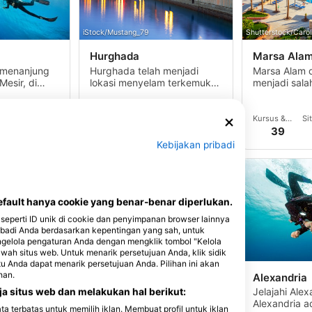
iStock/Mustang_79
Shutterstock/Caro
Hurghada
Marsa Ala
Semenanjung
Hurghada telah menjadi
Marsa Alam 
 Mesir, di
lokasi menyelam terkemuka
menjadi sala
iterania dan
dengan Teluk Soma,
wisata utama
a
Hurghada, Teluk Makadi,
populer di W
dan El Gouna yang
Merah Mesir 
Centers
Kursus &
Situs
Centers
Kursus &
Si
semuanya merupakan lokasi
dan resornya
elam
Acara
menyelam
Acara
m
91
28
74
78
25
39
menyelam yang sangat baik.
Kebijakan pribadi
ault hanya cookie yang benar-benar diperlukan.
seperti ID unik di cookie dan penyimpanan browser lainnya
badi Anda berdasarkan kepentingan yang sah, untuk
ngelola pengaturan Anda dengan mengklik tombol "Kelola
awah situs web. Untuk menarik persetujuan Anda, klik sidik
itu Anda dapat menarik persetujuan Anda. Pilihan ini akan
han.
ad
Terumbu Karang
Alexandria
Daedalus
ad
Jelajahi Alex
a situs web dan melakukan hal berikut:
ujung paling
Alexandria a
Jelajahi Daedalus Terumbu
terbatas untuk memilih iklan. Membuat profil untuk iklan