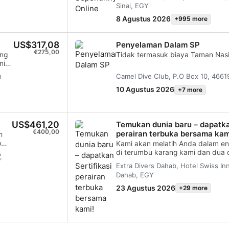
bagi semua makhluk hidup? Apa
Sinai, EGY
menyelesaikan eLearning diikuti d
kursus penuh, mereka dapat meng
ta
terhadap lingkungan laut dan men
dengan salah satu Instruktur ka
 di
ke dalam kursus - tetapi hanya j
melindunginya? Pelajari semua ini
8 Agustus 2026
+995 more
keahlian mereka dalam bidang ini
imum
melanjutkan kursus. Program ini ter
lanjut materi kursus. Diskusi dan
ien
penyelaman dan memakan waktu 1
menarik sangat dianjurkan dan se
US$317,08
Penyelaman Dalam SP
diatur antara Instruktur dan sisw
€275,00
ang
Tidak termasuk biaya Taman Nasi
yang sesuai untuk semua pihak. S
nis.
akan berada di tengah jalan unt
peringkat Divemaster SSI yang 
h
Camel Dive Club, P.O Box 10, 4661
rasi
mendapatkan sertifikasi khusus SS
nis
10 Agustus 2026
+7 more
en
Aid
US$461,20
Temukan dunia baru – dapatkan
an
€400,00
perairan terbuka bersama kam
h
i
p
Kami akan melatih Anda dalam ena
di terumbu karang kami dan dua di
,
kan
penyelaman yang indah di Dahab
Extra Divers Dahab, Hotel Swiss Inn
ini
memperoleh semua keterampilan 
Dahab, EGY
an
mendapatkan Sertifikasi Open Wat
(Materi Pembelajaraan Digital da
23 Agustus 2026
+29 more
instruktur Anda) serta Ujian akhi
kursus selam Anda.