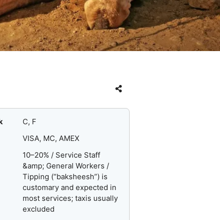
k
C, F
VISA, MC, AMEX
10–20% / Service Staff
&amp; General Workers /
Tipping (“baksheesh”) is
customary and expected in
most services; taxis usually
excluded