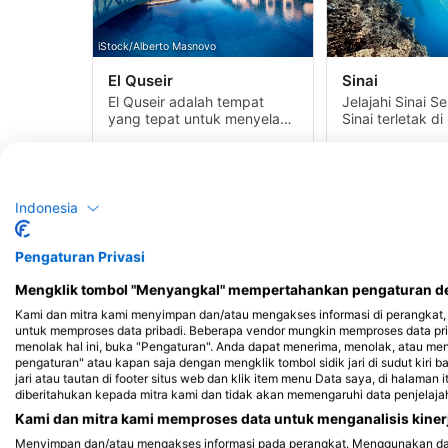
iStock/Alberto Masnovo
El Quseir
Sinai
El Quseir adalah tempat
Jelajahi Sinai 
yang tepat untuk menyelam
Sinai terletak di
di pantai, dengan terumbu
antara laut Med
karang yang berada di lepas
Laut Merah. Ini 
pantai. Perairannya jernih
Kursus &
Situs
Centers
Kursus &
Situs
dan tenang dan ikan karang
Acara
menyelam
Acara
meny
1k
89
16
576
berlimpah.
Indonesia
Pengaturan Privasi
Mengklik tombol "Menyangkal" mempertahankan pengaturan def
Kami dan mitra kami menyimpan dan/atau mengakses informasi di perangkat, 
untuk memproses data pribadi. Beberapa vendor mungkin memproses data pri
menolak hal ini, buka "Pengaturan". Anda dapat menerima, menolak, atau me
pengaturan" atau kapan saja dengan mengklik tombol sidik jari di sudut kiri b
jari atau tautan di footer situs web dan klik item menu Data saya, di halaman 
diberitahukan kepada mitra kami dan tidak akan memengaruhi data penjelaja
Abu Nuhas
Pulau Zabarg
Jelajahi Abu Nuhas Terletak
Jelajahi Zabarg
Kami dan mitra kami memproses data untuk menganalisis kinerj
dua jam di utara Hurghada,
Tersembunyi di 
Menyimpan dan/atau mengakses informasi pada perangkat. Menggunakan data 