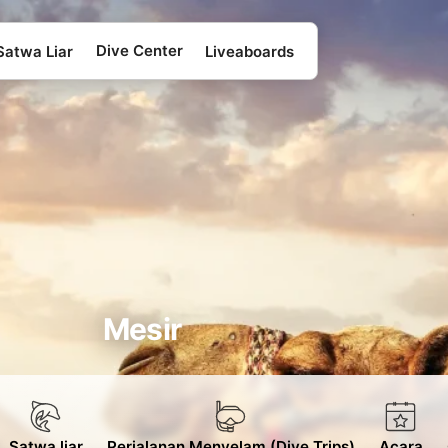
Dive Center
Satwa Liar
Liveaboards
Mesir
Satwa liar
Perjalanan Menyelam (Dive Trips)
Acara