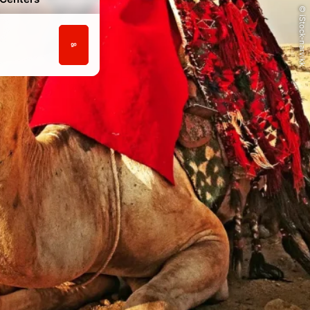
© iStock-narvikk