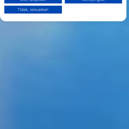
Informasi tambahan mengenai penggunaan data oleh Google dapat
ditemukan di sini: https://business.safety.google/privacy/
Tidak, sesuaikan
Data dapat dibagikan ke luar Uni Eropa dan dikirim ke AS.
Persetujuan Anda dan kebijakan cookie hanya berlaku untuk situs
web/aplikasi ini.
Lihat Daftar Mitra (1 Vendor IAB)
Kami menggunakan data Anda untuk tujuan berikut:
Tujuan pemrosesan IAB:
Store and/or access information on a device
Use limited data to select advertising
Create profiles for personalised advertising
Use profiles to select personalised
advertising
Create profiles to personalise content
Use profiles to select personalised content