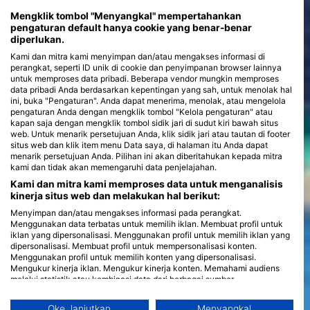
Mengklik tombol "Menyangkal" mempertahankan
pengaturan default hanya cookie yang benar-benar
diperlukan.
Kami dan mitra kami menyimpan dan/atau mengakses informasi di
perangkat, seperti ID unik di cookie dan penyimpanan browser lainnya
untuk memproses data pribadi. Beberapa vendor mungkin memproses
data pribadi Anda berdasarkan kepentingan yang sah, untuk menolak hal
ini, buka "Pengaturan". Anda dapat menerima, menolak, atau mengelola
pengaturan Anda dengan mengklik tombol "Kelola pengaturan" atau
kapan saja dengan mengklik tombol sidik jari di sudut kiri bawah situs
web. Untuk menarik persetujuan Anda, klik sidik jari atau tautan di footer
situs web dan klik item menu Data saya, di halaman itu Anda dapat
menarik persetujuan Anda. Pilihan ini akan diberitahukan kepada mitra
kami dan tidak akan memengaruhi data penjelajahan.
Kami dan mitra kami memproses data untuk menganalisis
kinerja situs web dan melakukan hal berikut:
Menyimpan dan/atau mengakses informasi pada perangkat.
Menggunakan data terbatas untuk memilih iklan. Membuat profil untuk
iklan yang dipersonalisasi. Menggunakan profil untuk memilih iklan yang
dipersonalisasi. Membuat profil untuk mempersonalisasi konten.
Menggunakan profil untuk memilih konten yang dipersonalisasi.
Mengukur kinerja iklan. Mengukur kinerja konten. Memahami audiens
melalui statistik atau kombinasi data dari berbagai sumber.
Mengembangkan dan meningkatkan layanan. Menggunakan data
terbatas untuk memilih konten.
Oke, lanjutkan
Menyangkal