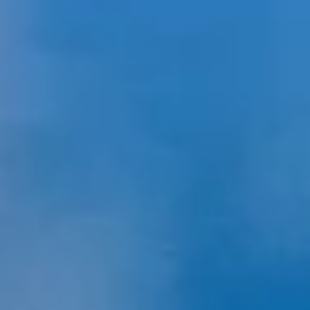
Measure advertising performance
Measure content performance
Understand audiences through statistics or
combinations of data from different sources
Develop and improve services
Use limited data to select content
Fitur-fitur Khusus IAB:
Use precise geolocation data
Identify devices based on information
actively requested
Tujuan pemrosesan non-IAB:
Perlu
Performa