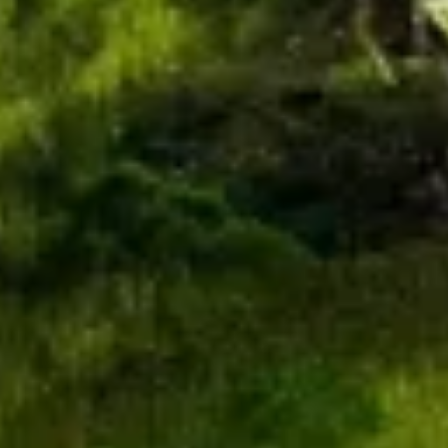
Tujuan pemrosesan non-IAB:
Perlu
Performa
Fungsional
Iklan