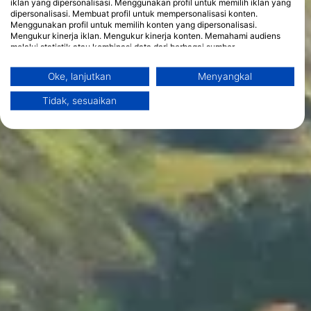
iklan yang dipersonalisasi. Menggunakan profil untuk memilih iklan yang
dipersonalisasi. Membuat profil untuk mempersonalisasi konten.
Menggunakan profil untuk memilih konten yang dipersonalisasi.
Mengukur kinerja iklan. Mengukur kinerja konten. Memahami audiens
melalui statistik atau kombinasi data dari berbagai sumber.
Mengembangkan dan meningkatkan layanan. Menggunakan data
terbatas untuk memilih konten.
Oke, lanjutkan
Menyangkal
Informasi tambahan mengenai penggunaan data oleh Google dapat
ditemukan di sini: https://business.safety.google/privacy/
Tidak, sesuaikan
Data dapat dibagikan ke luar Uni Eropa dan dikirim ke AS.
Persetujuan Anda dan kebijakan cookie hanya berlaku untuk situs
web/aplikasi ini.
Lihat Daftar Mitra (1 Vendor IAB)
Kami menggunakan data Anda untuk tujuan berikut:
Tujuan pemrosesan IAB:
Store and/or access information on a device
Use limited data to select advertising
Create profiles for personalised advertising
Use profiles to select personalised
advertising