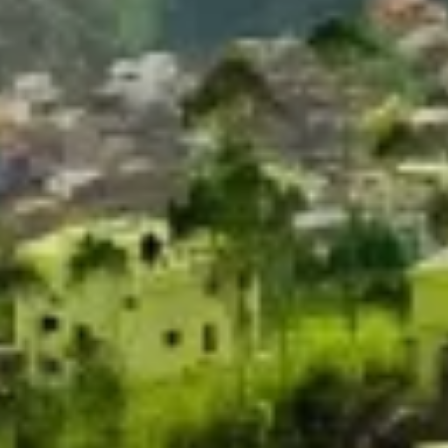
Create profiles to personalise content
Use profiles to select personalised content
Measure advertising performance
Measure content performance
Understand audiences through statistics or
combinations of data from different sources
Develop and improve services
Use limited data to select content
Fitur-fitur Khusus IAB:
Use precise geolocation data
Identify devices based on information
actively requested