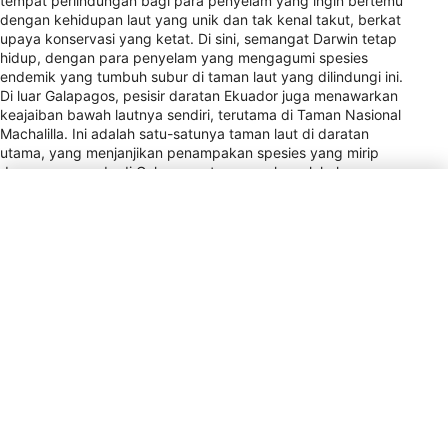
tempat perlindungan bagi para penyelam yang ingin bertemu
dengan kehidupan laut yang unik dan tak kenal takut, berkat
upaya konservasi yang ketat. Di sini, semangat Darwin tetap
hidup, dengan para penyelam yang mengagumi spesies
endemik yang tumbuh subur di taman laut yang dilindungi ini.
Di luar Galapagos, pesisir daratan Ekuador juga menawarkan
keajaiban bawah lautnya sendiri, terutama di Taman Nasional
Machalilla. Ini adalah satu-satunya taman laut di daratan
utama, yang menjanjikan penampakan spesies yang mirip
dengan yang ada di Galapagos tanpa perlu melakukan
perjalanan jauh atau biaya tinggi. Isla de la Plata, yang dapat
diakses dari Puerto López, merupakan daya tarik utama,
menawarkan kesempatan bagi penyelam untuk menjelajahi
terumbu karang yang penuh dengan kehidupan. Baik memilih
untuk menyelam di pantai atau petualangan dengan kapal ke
lokasi terpencil seperti Pulau Darwin, lingkungan menyelam
Ekuador yang beragam memastikan pengalaman tak
terlupakan bagi penyelam pemula dan berpengalaman.
Jenis Steker Listrik
A, B
Pembayaran
VISA, MC, AMEX
Pemberian tip
10% / Service Staff / Tipping is