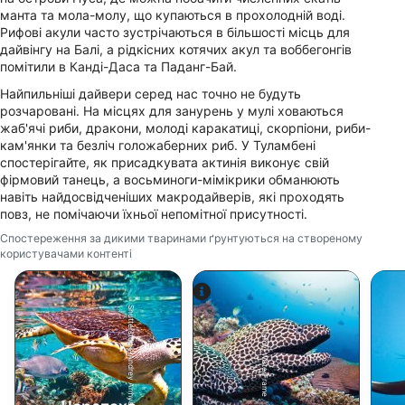
манта та мола-молу, що купаються в прохолодній воді.
Рифові акули часто зустрічаються в більшості місць для
дайвінгу на Балі, а рідкісних котячих акул та воббегонгів
помітили в Канді-Даса та Паданг-Бай.
Найпильніші дайвери серед нас точно не будуть
розчаровані. На місцях для занурень у мулі ховаються
жаб'ячі риби, дракони, молоді каракатиці, скорпіони, риби-
кам'янки та безліч голожаберних риб. У Туламбені
спостерігайте, як присадкувата актинія виконує свій
фірмовий танець, а восьминоги-мімікрики обманюють
навіть найдосвідченіших макродайверів, які проходять
повз, не помічаючи їхньої непомітної присутності.
Спостереження за дикими тваринами ґрунтуються на створеному
користувачами контенті
Shutterstock-Andrey Armyagov
Alamy-WaterFrame