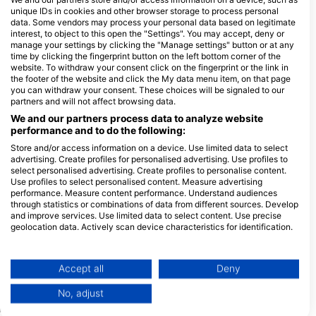
unique IDs in cookies and other browser storage to process personal
На чотирьох скелястих островах Гілі Тепеконг, Гілі Біаха,
data. Some vendors may process your personal data based on legitimate
Гілі Мімпанг та Гілі Селанг, до яких можна дістатися з Канді
interest, to object to this open the "Settings". You may accept, deny or
manage your settings by clicking the "Manage settings" button or at any
Даса, сильні течії випробують вашу плавучість, коли ви
time by clicking the fingerprint button on the left bottom corner of the
будете плисти навколо незвичайних скельних утворень. Ті,
website. To withdraw your consent click on the fingerprint or the link in
хто любить дрейфувати, побачать, що їх штовхає сила
the footer of the website and click the My data menu item, on that page
океану майже на кожному місці для дайвінгу на Нуса-
you can withdraw your consent. These choices will be signaled to our
Лембонган та Нуса-Пеніда. Пірнайте до вражаючих
partners and will not affect browsing data.
глибоких стін у The Drop Off у Туламбені після занурення на
We and our partners process data to analyze website
знаменитому кораблі USAT Liberty Wreck або вирушайте на
performance and to do the following:
острів Менджанган, щоб дослідити давно втрачений
Store and/or access information on a device. Use limited data to select
вантаж із корабля Anker Wreck.
advertising. Create profiles for personalised advertising. Use profiles to
select personalised advertising. Create profiles to personalise content.
Чудові місця для макро-дайвінгу можна знайти в Блакитній
Use profiles to select personalised content. Measure advertising
лагуні в Паданг-Бай, Серайя Секретс в Туламбен або
performance. Measure content performance. Understand audiences
Секретній бухті на острові Менджанган, а під час
through statistics or combinations of data from different sources. Develop
підводного плавання на Балі всюди можна побачити квітучі
and improve services. Use limited data to select content. Use precise
geolocation data. Actively scan device characteristics for identification.
корали. Щоб продемонструвати дайвінг на Балі в його
найкращому вигляді, сафарі-яхти зупиняються на
You can find further information on data usage by Google here:
фантастичних місцях для дайвінгу в кожному регіоні
https://business.safety.google/privacy/
Data may be shared outside of the European Union and send to the USA.
Острова Богів.
Accept all
Deny
Your consent and the cookie policy applies solely to this website/app.
No, adjust
View Partner List (1 IAB Vendors)
Дайв центри