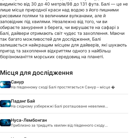
видимістю від 30 до 40 метрів/98 до 131 фута. Балі — це не
лише місце природної краси над водою з його пишними
рисовими полями та величними вулканами, але й
заповідник під хвилями. Незалежно від того, чи ви
обираєте занурення з берега, чи вирушаєте на сафарі з
Балі, дайвери отримають світ чудес та захоплення. Маючи
так багато можливостей для дослідження, Балі
залишається найкращим місцем для дайверів, які шукають
пригод та захоплення відкриттям одного з найбільш
біорізноманіття морських середовищ на планеті.
Місця для дослідження
Санур
На південному сході Балі простягається Санур – місце �
Паданг Бай
На східному узбережжі Балі розташоване невелике
рибал
Нуса-Лембонган
Приблизно за тридцять хвилин від південного сходу
Бал�