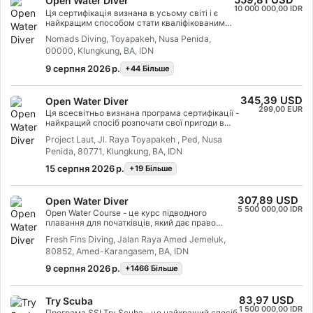
559,81 USD
Open Water Diver
10 000 000,00 IDR
Ця сертифікація визнана в усьому світі і є
найкращим способом стати кваліфікованим
дайвером і вирушити в пригоду, яка
Nomads Diving, Toyapakeh, Nusa Penida,
залишиться в пам'яті на все життя.
00000, Klungkung, BA, IDN
Поєднання індивідуальних інструктажів і
практичних занять гарантує, що ви отримаєте
9 серпня 2026 р.
+44 Бiльше
навички та досвід, необхідні для того, щоб
стати впевненим і безпечним дайвером. В
кінці курсу ви отримаєте сертифікат SSI Open
345,39 USD
Open Water Diver
Water Diver.
299,00 EUR
Ця всесвітньо визнана програма сертифікації -
найкращий спосіб розпочати свої пригоди в
якості сертифікованого Scuba Diver.
Project Laut, Jl. Raya Toyapakeh , Ped, Nusa
Персоналізоване навчання поєднується з
Penida, 80771, Klungkung, BA, IDN
практичними заняттями у воді, щоб
гарантувати, що ви отримаєте навички та
15 серпня 2026 р.
+19 Бiльше
досвід, необхідні для того, щоб відчувати себе
по-справжньому комфортно під водою. Ви
отримаєте сертифікат SSI Open Water Diver.
307,89 USD
Open Water Diver
5 500 000,00 IDR
Open Water Course - це курс підводного
плавання для початківців, який дає право
занурюватися на глибину до 18 метрів. Це 3-
Fresh Fins Diving, Jalan Raya Amed Jemeluk,
денний курс, який навчить вас всім основам
80852, Amed-Karangasem, BA, IDN
підводного плавання, включаючи безпеку,
етикет, збірку/розбірку спорядження, а також
9 серпня 2026 р.
+1466 Бiльше
навички, які допоможуть вам стати
впевненим і комфортним дайвером під водою.
Сертифікат є довічним і ніколи не
83,97 USD
Try Scuba
закінчується.
1 500 000,00 IDR
Програма SSI Try Scuba - це найкращий спосіб