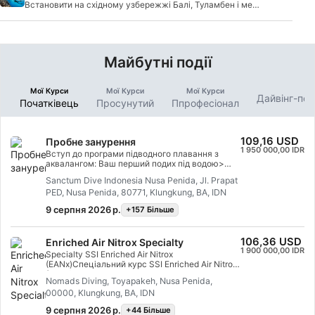
Встановити на східному узбережжі Балі, Туламбен і мед,
ці два пляжних міст більше для дайверів.
Майбутні події
Мої Курси
Мої Курси
Мої Курси
Дайвінг-по
Початківець
Просунутий
Ппрофесіонал
109,16 USD
Пробне занурення
1 950 000,00 IDR
Вступ до програми підводного плавання з
аквалангом: Ваш перший подих під водою>
Відкрийте для себе магію підводного світу з
Sanctum Dive Indonesia Nusa Penida, Jl. Prapat
нашою програмою «Вступ до підводного
PED, Nusa Penida, 80771, Klungkung, BA, IDN
плавання», розробленою для осіб, які ще не
мають сертифіката.> Опис програми:> * 8:00:
9 серпня 2026 р.
+157 Бiльше
Тренування в басейні (приблизно 45 хвилин)>
* Далі — 2 керовані занурення в океані (Manta
Point & Crystal Bay або 2 місця на Північному
106,36 USD
Enriched Air Nitrox Specialty
рифі)> * Відправлення: 9:3045 хв. +/- трансфер
1 900 000,00 IDR
на швидкісному катері45 хв. +/- 1 занурення45
Specialty SSI Enriched Air Nitrox
хв. Перерва на відпочинок/Surface Interval45
(EANx)Спеціальний курс SSI Enriched Air Nitrox
хв. +/- 1 занурення30 хв. +/- на швидкісному
(EANx) - один з найпопулярніших курсів
Nomads Diving, Toyapakeh, Nusa Penida,
катері туди й назад> * Повернення о 14:00 до
дайвінгу, що дозволяє дайверам
дайвінг-центру, обід — і це буде повний
00000, Klungkung, BA, IDN
використовувати дихальний газ з більш
щасливий день дайвінгу ????Ціна: 1 800 000
високим вмістом кисню, ніж у звичайному
9 серпня 2026 р.
+44 Бiльше
IDR*додатково сплатити 750 000 IDR за третє
повітрі. Занурення зі збагаченим Enriched Air