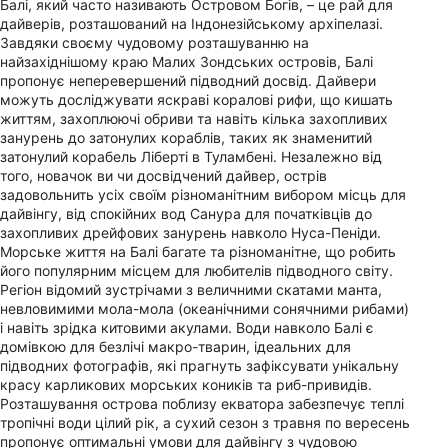
Балі, який часто називають Островом Богів, – це рай для
дайверів, розташований на Індонезійському архіпелазі.
Завдяки своєму чудовому розташуванню на
найзахіднішому краю Малих Зондських островів, Балі
пропонує неперевершений підводний досвід. Дайвери
можуть досліджувати яскраві коралові рифи, що кишать
життям, захоплюючі обриви та навіть кілька захопливих
занурень до затонулих кораблів, таких як знаменитий
затонулий корабель Ліберті в Туламбені. Незалежно від
того, новачок ви чи досвідчений дайвер, острів
задовольнить усіх своїм різноманітним вибором місць для
дайвінгу, від спокійних вод Санура для початківців до
захопливих дрейфових занурень навколо Нуса-Пеніди.
Морське життя на Балі багате та різноманітне, що робить
його популярним місцем для любителів підводного світу.
Регіон відомий зустрічами з величними скатами манта,
невловимими мола-мола (океанічними сонячними рибами)
і навіть зрідка китовими акулами. Води навколо Балі є
домівкою для безлічі макро-тварин, ідеальних для
підводних фотографів, які прагнуть зафіксувати унікальну
красу карликових морських коників та риб-привидів.
Розташування острова поблизу екватора забезпечує теплі
тропічні води цілий рік, а сухий сезон з травня по вересень
пропонує оптимальні умови для дайвінгу з чудовою