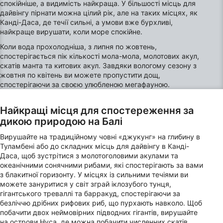
спокійніше, а видимість найкраща. У більшості місць для
дайвінгу пірнати можна цілий рік, але на таких місцях, як
Канді-Даса, де течії сильні, а умови вже бурхливі,
найкраще вирушати, коли море спокійне.
Коли вода прохолодніша, з липня по жовтень,
спостерігається пік кількості мола-мола, молотових акул,
скатів манта та китових акул. Завдяки вологому сезону з
жовтня по квітень ви можете пропустити дощ,
спостерігаючи за своєю улюбленою мегафауною.
Найкращі місця для спостереження за
дикою природою на Балі
Вирушайте на традиційному човні «джукунг» на глибину в
Туламбені або до складних місць для дайвінгу в Канді-
Даса, щоб зустрітися з молотоголовими акулами та
океанічними сонячними рибами, які спостерігають за вами
з блакитної горизонту. У місцях із сильними течіями ви
можете зануритися у світ зграй іклозубого тунця,
гігантського треваллі та барракуд, спостерігаючи за
безліччю дрібних рифових риб, що пурхають навколо. Щоб
побачити двох неймовірних підводних гігантів, вирушайте
на острови Нуса, де можна побачити численних скатів