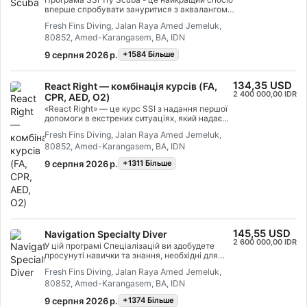
вперше спробувати зануритися з аквалангом.
Ви перебуватимете в обмеженій акваторії під
Fresh Fins Diving, Jalan Raya Amed Jemeluk,
наглядом інструктора, щоб ви могли
80852, Amed-Karangasem, BA, IDN
насолодитися першими незабутніми вдихами
під водою і відчути магію підводного плавання.
9 серпня 2026 р.
+1584 Бiльше
Наприкінці цього короткого курсу ви
отримаєте сертифікат SSI Try Scuba і,
безсумнівно, захочете знову зайнятися
134,35 USD
React Right — комбінація курсів (FA,
дайвінгом.Нескінченні пригоди підводного
2 400 000,00 IDR
плавання чекають на вас, і цей курс - це
CPR, AED, O2)
місце, де все починається без зобов'язань
«React Right» — це курс SSI з надання першої
щодо проходження курсу!
допомоги в екстрених ситуаціях, який надає
вам підготовку та знання, необхідні для
Fresh Fins Diving, Jalan Raya Amed Jemeluk,
виконання ролі рятувальника під час медичної
80852, Amed-Karangasem, BA, IDN
надзвичайної ситуації. У рамках цієї гнучкої
програми дайвінгу ви можете вибрати теми,
9 серпня 2026 р.
+1311 Бiльше
які хочете вивчити, зокрема первинну оцінку
стану, першу допомогу, серцево-легеневу
реанімацію (СЛР) та техніки первинної
стабілізації. Ви також зможете дізнатися про
подачу кисню в екстрених ситуаціях під час
дайвінгу та основи використання
автоматичного зовнішнього дефібрилятора
145,55 USD
Navigation Specialty Diver
(AED). Завдяки поєднанню теоретичних занять
2 600 000,00 IDR
та практичних навчальних сценаріїв ця
У цій програмі Спеціалізацій ви здобудете
програма надасть вам інструменти та
просунуті навички та знання, необхідні для
впевненість, необхідні для реагування на
безпечної та впевненої Navigation під
Fresh Fins Diving, Jalan Raya Amed Jemeluk,
надзвичайні ситуації. До моменту отримання
водою.Ви навчитеся користуватися компасом
сертифіката ви зможете діяти як рятувальник
80852, Amed-Karangasem, BA, IDN
та техніками природної навігації, оцінювати
у надзвичайних ситуаціях, надавати First Aid
відстань, виходити з визначеної точки та
9 серпня 2026 р.
+1374 Бiльше
and CPR, проводити СЛР, подавати кисень та
повертатися до неї, а також освоїте основні