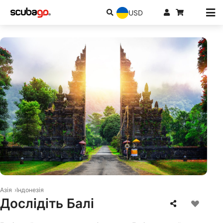
USD
© Shutterstock/chanchai duangdoosan
Азія
Індонезія
Дослідіть Балі