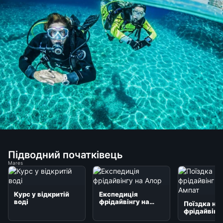
Підводний початківець
Mares
Курс у відкритій
Експедиція
воді
фрідайвінгу на
Поїздка на
Алор
фрідайвінг
Раджа Амп