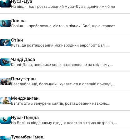
Нуса-Дуа
На півдні Балі розташований Нуса-Дуа з ідилічними біло
Ловіна
Ловіна — прибережне місто на півночі Балі, що складаєт
Стіни
Кута, де розташований міжнародний аеропорт Балі,
часто
Чанді Даса
Канді-Даса, невелике село, розташоване на східному
узб�
Пемутеран
Розслаблений, богемний і купається в славній природі,
на острові Ломбок і трьох Гілі-Аїр всі вибілюються білі
пляжі і аквамарин води.
Менджанган.
Багато хто з занурень сайтів, розташованих навколо
Menjangan мають дрібні риф квартир заповнені корали,
рибки і черепахи.
Нуса-Пеніда
На Балі на південному сході, є кластер з трьох островів,
Нуса Пеніда, Нуса Лембонган і Нуса районі ceningan,
Туламбен і мед