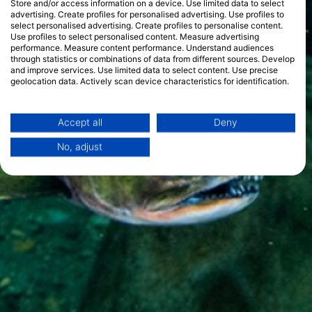
Store and/or access information on a device. Use limited data to select
advertising. Create profiles for personalised advertising. Use profiles to
select personalised advertising. Create profiles to personalise content.
Use profiles to select personalised content. Measure advertising
performance. Measure content performance. Understand audiences
through statistics or combinations of data from different sources. Develop
and improve services. Use limited data to select content. Use precise
geolocation data. Actively scan device characteristics for identification.
You can find further information on data usage by Google here:
https://business.safety.google/privacy/
Data may be shared outside of the European Union and send to the USA.
Accept all
Deny
Your consent and the cookie policy applies solely to this website/app.
No, adjust
View Partner List (1 IAB Vendors)
We use your data for the following purposes:
IAB processing purposes:
Store and/or access information on a device
Use limited data to select advertising
Create profiles for personalised advertising
Use profiles to select personalised
advertising