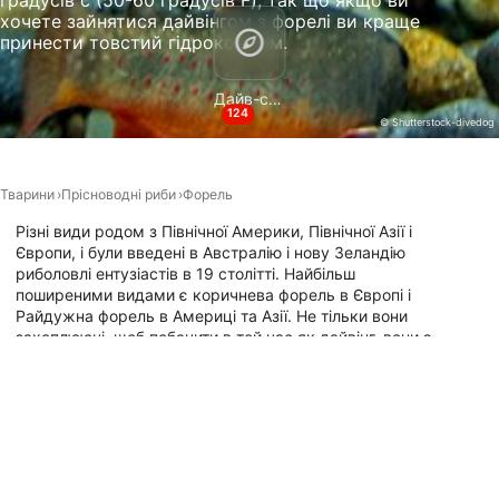
градусів с (50-60 градусів F), так що якщо ви
Non-IAB processing purposes:
хочете зайнятися дайвінгом з форелі ви краще
Necessary
принести товстий гідрокостюм.
Performance
Дайв-сайти
124
© Shutterstock-divedog
Functional
Advertising
Тварини
Прiсноводнi риби
Форель
Різні види родом з Північної Америки, Північної Азії і
Європи, і були введені в Австралію і нову Зеландію
риболовлі ентузіастів в 19 столітті. Найбільш
поширеними видами є коричнева форель в Європі і
Райдужна форель в Америці та Азії. Не тільки вони
захоплюючі, щоб побачити в той час як дайвінг, вони є
важливим джерелом продовольства для людей і
багатьох тварин, таких як ведмеді і птахи здобиччю.
Якщо ви завжди хотіли зануритися з ними, досліджуйте
мапу нижче для найпопулярніших місць для дайвінгу.
Місця для дайвінгу з цією твариною