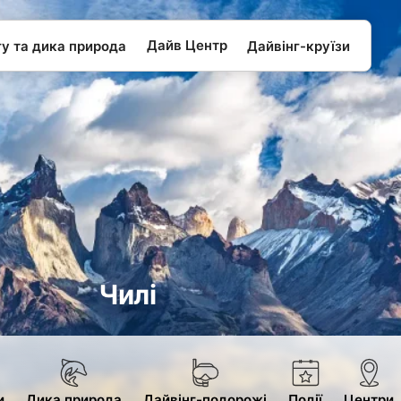
Дайв Центр
гу та дика природа
Дайвінг-круїзи
Чилі
и
Дика природа
Дайвінг-подорожі
Подiї
Центри