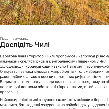
Південна америка
Дослідіть Чилі
Берегова лінія і території Чилі пропонують напрочуд різнома
ламінарій і скелясті рифи в центральному і південному Чилі,
холодноводні коралові сади навколо Патагонії і тропічні-су
Очікується велика кількість макробіонтів - голожаберних, м
ракоподібних, а також косяки пелагічних рифів, скатів-манти 
Видимість і температура води сильно варіюються, тому на п
носити сухі костюми або товсті гідрокостюми, в той час як н
прозоріша.
Найпоширеніші стилі занурень включають поїздки з берега і
материка, багатоденні занурення на лайвбордах у віддалені 