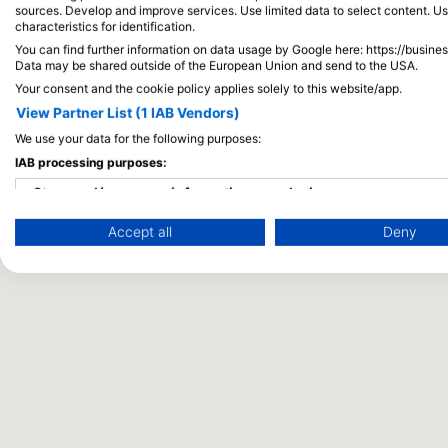
sources. Develop and improve services. Use limited data to select content. U
characteristics for identification.
You can find further information on data usage by Google here: https://busine
Data may be shared outside of the European Union and send to the USA.
Your consent and the cookie policy applies solely to this website/app.
View Partner List (1 IAB Vendors)
We use your data for the following purposes:
IAB processing purposes:
Store and/or access information on a device
Accept all
Deny
Use limited data to select advertising
Create profiles for personalised advertising
Use profiles to select personalised advertising
Create profiles to personalise content
Use profiles to select personalised content
Measure advertising performance