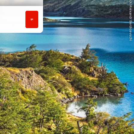
© iStock/Alexandr Berdicevschi