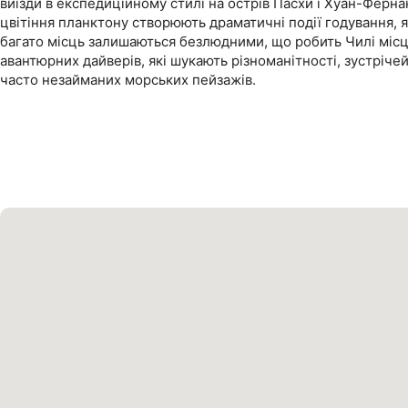
виїзди в експедиційному стилі на острів Пасхи і Хуан-Ферна
цвітіння планктону створюють драматичні події годування, я
багато місць залишаються безлюдними, що робить Чилі міс
авантюрних дайверів, які шукають різноманітності, зустріче
часто незайманих морських пейзажів.