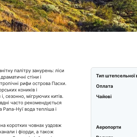
нітну палітру занурень: ліси
Тип штепсельної 
 драматичні стіни і
бтропічні рифи острова Пасхи.
Оплата
орських коників і
і, сезонно, мігруючих китів.
Чайові
івдні часто рекомендується
а Рапа-Нуї вода тепліша і
 на коротких човнах уздовж
Аеропорти
канали і фіорди, а також