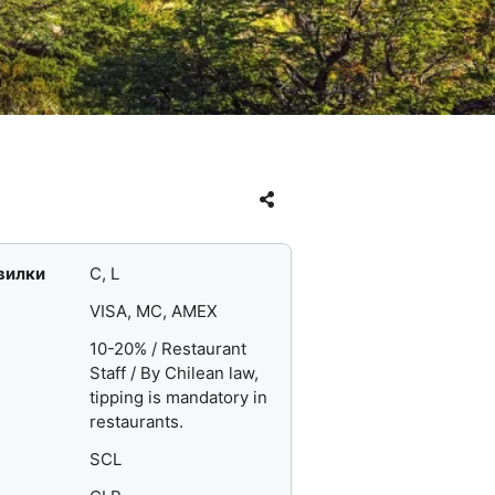
вилки
C, L
VISA, MC, AMEX
10-20% / Restaurant
Staff / By Chilean law,
tipping is mandatory in
restaurants.
SCL