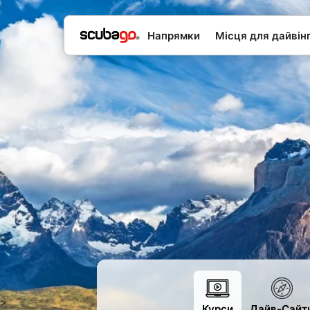
Напрямки
Місця для дайвін
>
Курси
Дайв-Сайт