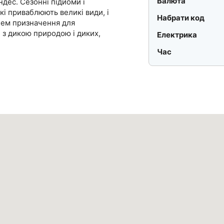
Валюта
ндес. Сезонні підйоми і
кі приваблюють великі види, і
Набрати код
цем призначення для
й з дикою природою і диких,
Електрика
Час