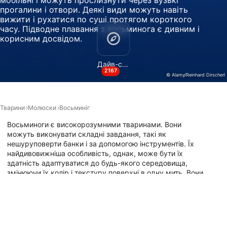
мобільні і можуть прослизнути через вузькі
прогалини і отвори. Деякі види можуть навіть
Non-IAB processing purposes:
вижити і рухатися по суші протягом короткого
Necessary
часу. Підводне плавання з восьминога є дивним і
корисним досвідом.
Performance
Дайв-сайти
Functional
2167
© Alamy/Reinhard Dirscherl
Advertising
Тварини
Молюски
Восьминіг
Восьминоги є високорозумними тваринами. Вони
можуть виконувати складні завдання, такі як
нешуруповерти банки і за допомогою інструментів. Їх
найдивовижніша особливість, однак, може бути їх
здатність адаптуватися до будь-якого середовища,
змінюючи їх колір і текстуру поверхні в одну мить. Вони
дійсно майстри камуфляж. Піти дайвінг з восьминоги, і
ви зустрінете на власні очі, наскільки цікавим і
неймовірним ці тварини насправді. Але рухатися
повільно, вони дуже сором'язливі. Натисніть тут, щоб
дізнатися, де ви можете пірнати з різними видами видів