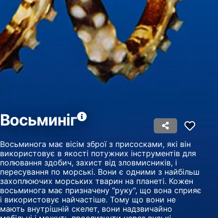
advertising
Create profiles to personalise content
Use profiles to select personalised content
Measure advertising performance
Measure content performance
Understand audiences through statistics or
combinations of data from different sources
Восьминіг
Develop and improve services
Восьминога має вісім зброї з присосками, які він
використовує в якості потужних інструментів для
Use limited data to select content
полювання здобич, захист від зловмисників, і
IAB Special Features:
пересування по морські. Вони є одними з найбільш
захоплюючих морських тварин на планеті. Кожен
Use precise geolocation data
восьминога має призначену "руку", що вона сприяє
і використовує найчастіше. Тому що вони не
Identify devices based on information
мають внутрішній скелет, вони надзвичайно
actively requested