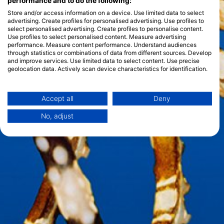
performance and to do the following:
Store and/or access information on a device. Use limited data to select
advertising. Create profiles for personalised advertising. Use profiles to
select personalised advertising. Create profiles to personalise content.
Use profiles to select personalised content. Measure advertising
performance. Measure content performance. Understand audiences
through statistics or combinations of data from different sources. Develop
and improve services. Use limited data to select content. Use precise
geolocation data. Actively scan device characteristics for identification.
You can find further information on data usage by Google here:
https://business.safety.google/privacy/
Data may be shared outside of the European Union and send to the USA.
Accept all
Deny
Your consent and the cookie policy applies solely to this website/app.
No, adjust
View Partner List (1 IAB Vendors)
We use your data for the following purposes:
IAB processing purposes:
Store and/or access information on a device
Use limited data to select advertising
Create profiles for personalised advertising
Use profiles to select personalised