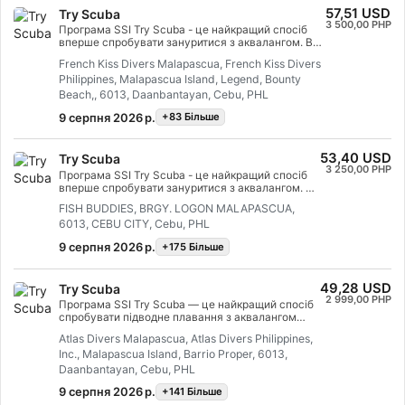
важливі інструменти та впевненість у наданні
57,51 USD
Try Scuba
невідкладної допомоги. Отримавши сертифікат,
3 500,00 PHP
ви зможете діяти в якості першої допомоги,
Програма SSI Try Scuba - це найкращий спосіб
надавати першу допомогу та СЛР, подавати
вперше спробувати зануритися з аквалангом. Ви
кисень та надавати підтримку АЗД. Отримайте
перебуватимете в закритій воді під наглядом
French Kiss Divers Malapascua, French Kiss Divers
сертифікат SSI React Right Specialty і
інструктора, тож зможете насолодитися
допомагайте іншим дайверам, які цього
Philippines, Malapascua Island, Legend, Bounty
першими незабутніми вдихами під водою та
потребують. Почніть курс SSI React Right
відчути магію підводного плавання. Наприкінці
Beach,, 6013, Daanbantayan, Cebu, PHL
Specialty вже сьогодні!
цього короткого курсу ви отримаєте
9 серпня 2026 р.
+83 Бiльше
розпізнавальну картку SSI Try Scuba і,
безсумнівно, захочете зайнятися дайвінгом
знову. На вас чекають нескінченні пригоди
підводного плавання, і цей курс - це місце, де все
53,40 USD
Try Scuba
починається. Почніть вже сьогодні!
3 250,00 PHP
Програма SSI Try Scuba - це найкращий спосіб
вперше спробувати зануритися з аквалангом. Ви
перебуватимете в закритій воді під наглядом
FISH BUDDIES, BRGY. LOGON MALAPASCUA,
інструктора, тож зможете насолодитися
6013, CEBU CITY, Cebu, PHL
першими незабутніми вдихами під водою та
відчути магію підводного плавання. Наприкінці
9 серпня 2026 р.
+175 Бiльше
цього короткого курсу ви отримаєте
розпізнавальну картку SSI Try Scuba і,
безсумнівно, захочете зайнятися дайвінгом
49,28 USD
Try Scuba
знову. На вас чекають нескінченні пригоди
2 999,00 PHP
підводного плавання, і цей курс - це місце, де
Програма SSI Try Scuba — це найкращий спосіб
все починається. Почніть вже сьогодні!
спробувати підводне плавання з аквалангом
уперше. Ви будете у закритій воді під пильним
Atlas Divers Malapascua, Atlas Divers Philippines,
наглядом інструктора, тож зможете
Inc., Malapascua Island, Barrio Proper, 6013,
насолодитися тими першими незабутніми
вдихами під водою та відчути магію підводного
Daanbantayan, Cebu, PHL
плавання з аквалангом. Наприкінці цього
9 серпня 2026 р.
+141 Бiльше
короткого курсу ви отримаєте картку визнання