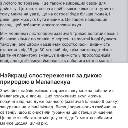
з лютого по травень, і це також найкращий сезон для
дайвінгу. Це також сезон з найбільшою кількістю туристів,
тому майте на увазі, що на острові буде більше людей, і
деякі ціни можуть бути вищими. Це також найкращий
сезон, щоб побачити молотоголових акул.
Між червнем і листопадом зазвичай триває вологий сезон з
більшою кількістю опадів. У вересні та жовтні іноді бувають
тайфуни, але шторми зазвичай короткочасні. Видимість
становить від 15 до 30 м цілий рік, крім листопада-січня.
Цвітіння планктону зменшує видимість у прохолоднішій
воді, але це збільшує ймовірність побачити скатів манта!
Найкращі спостереження за дикою
природою в Малапаскуа
Звичайно, найвідомішою твариною, яку можна побачити в
Малапаскуа, є лисиці. Цих полохливих акул можна
побачити під час дуже раннього (зазвичай близько 6 ранку)
занурення на мілині Монад. Лисиці виринають з глибини на
світанку, щоб їх очистили губани на цій станції очищення.
Це одне з небагатьох місць у світі, де їх можна побачити
майже щодня, цілий рік.