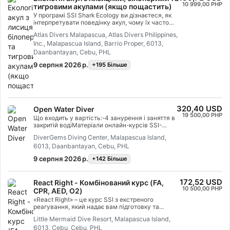
основи роботи з автоматичним зовнішнім
10 999,00 PHP
тигровими акулами (якщо пощастить)
дефібрилятором (АЗД). Використовуючи
поєднання академічних занять та практичних
У програмі SSI Shark Ecology ви дізнаєтеся, як
навчальних сценаріїв, ця програма надасть
інтерпретувати поведінку акул, чому їх часто
вам інструменти та впевненість, необхідні для
неправильно розуміють і як пірнати з акулами.
Atlas Divers Malapascua, Atlas Divers Philippines,
реагування на надзвичайні ситуації. До
Це ідеальний курс для шанувальників акул та
Inc., Malapascua Island, Barrio Proper, 6013,
моменту отримання сертифіката ви зможете
для дайверів, які нервують через акул, але
діяти як працівник екстреного реагування,
хочуть подолати свій страх. Після завершення
Daanbantayan, Cebu, PHL
надавати першу допомогу та серцево-
цієї програми ви отримаєте спеціальний
9 серпня 2026 р.
+195 Бiльше
легеневу реанімацію, подавати кисень та
сертифікат SSI Shark Ecology та, безсумнівно,
забезпечувати підтримку за допомогою АЗД у
станете завзятим дайвером до акул. Почніть
разі невідкладної медичної допомоги.
сьогодні!
Отримайте спеціалізований сертифікат SSI
«React Right». Почніть сьогодні!
320,40 USD
Open Water Diver
19 500,00 PHP
Що входить у вартість:-4 занурення і заняття в
закритій водіМатеріали онлайн-курсів SSI-
Оренда спорядження-Плата за занурення
DiverGems Diving Center, Malapascua Island,
6013, Daanbantayan, Cebu, PHL
9 серпня 2026 р.
+142 Бiльше
172,52 USD
React Right - Комбінований курс (FA,
10 500,00 PHP
CPR, AED, O2)
«React Right» – це курс SSI з екстреного
реагування, який надає вам підготовку та
знання, необхідні для того, щоб діяти як
Little Mermaid Dive Resort, Malapascua Island,
працівник екстреного реагування у разі
6013, Cebu, Cebu, PHL
невідкладної медичної допомоги. У цій гнучкій