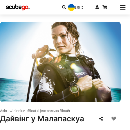
USD
© Mares
Азія
Філіппіни
Вісаї
Центральна Віпайї
Дайвінг у Малапаскуа