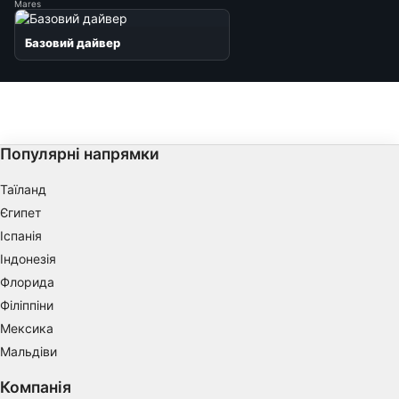
Mares
Базовий дайвер
Популярні напрямки
Таїланд
Єгипет
Іспанія
Індонезія
Флорида
Філіппіни
Мексика
Мальдіви
Компанія