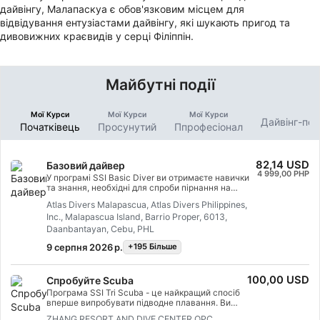
дайвінгу, Малапаскуа є обов'язковим місцем для
відвідування ентузіастами дайвінгу, які шукають пригод та
дивовижних краєвидів у серці Філіппін.
Майбутні події
Мої Курси
Мої Курси
Мої Курси
Дайвінг-по
Початківець
Просунутий
Ппрофесіонал
82,14 USD
Базовий дайвер
4 999,00 PHP
У програмі SSI Basic Diver ви отримаєте навички
та знання, необхідні для спроби пірнання на
глибину до 12 метрів з професіоналом SSI. Це
Atlas Divers Malapascua, Atlas Divers Philippines,
чудовий спосіб повніше дослідити підводний світ,
Inc., Malapascua Island, Barrio Proper, 6013,
пробуючи дайвінг. Всю програму Basic Diver
можна зарахувати до програм Scuba Diver або
Daanbantayan, Cebu, PHL
Open Water Dive протягом 6 місяців, щоб ви могли
9 серпня 2026 р.
+195 Бiльше
зробити наступний крок у своїй дайвінг-пригоді.
100,00 USD
Спробуйте Scuba
Програма SSI Tri Scuba - це найкращий спосіб
вперше випробувати підводне плавання. Ви
насолодитеся незабутніми першими вдихами
ZHANG RESORT AND DIVE CENTER OPC,