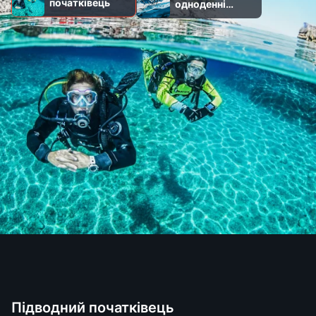
початківець
одноденні
поїздки
Підводний початківець