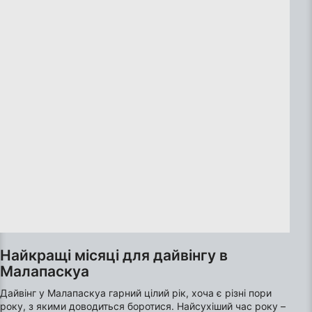
combinations of data from different sources
Develop and improve services
Use limited data to select content
IAB Special Features:
Use precise geolocation data
Identify devices based on information
actively requested
Non-IAB processing purposes:
Necessary
Performance
Functional
Найкращі місяці для дайвінгу в
Малапаскуа
Advertising
Дайвінг у Малапаскуа гарний цілий рік, хоча є різні пори
року, з якими доводиться боротися. Найсухіший час року –