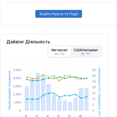
SSI Try Scuba і, безсумнівно, захочете
зануритися знову. На вас чекають нескінченні
пригоди підводного плавання, і цей курс — це те
місце, звідки все починається. Почніть вже
Знайти Курси та Події
сьогодні!
Дайвінг Діяльність
Метричні
США/Імперіал
(m, °C)
(ft, °F)