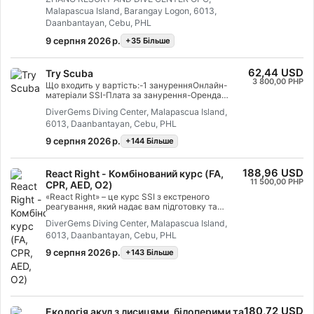
під водою і відчуєте магію підводного плавання
Malapascua Island, Barangay Logon, 6013,
під захистом інструктора в обмежених водах.
Після цього короткого курсу та отримання
Daanbantayan, Cebu, PHL
сертифікаційної картки SSI Tri-Scuba ви знову
9 серпня 2026 р.
+35 Бiльше
захочете пірнати. На вас чекають нескінченні
підводні пригоди. Цей курс - лише початок.
Почніть вже сьогодні.
62,44 USD
Try Scuba
3 800,00 PHP
Що входить у вартість:-1 зануренняОнлайн-
матеріали SSI-Плата за занурення-Оренда
спорядження
DiverGems Diving Center, Malapascua Island,
6013, Daanbantayan, Cebu, PHL
9 серпня 2026 р.
+144 Бiльше
188,96 USD
React Right - Комбінований курс (FA,
11 500,00 PHP
CPR, AED, O2)
«React Right» – це курс SSI з екстреного
реагування, який надає вам підготовку та
знання, необхідні для того, щоб діяти як
DiverGems Diving Center, Malapascua Island,
працівник екстреного реагування у разі
6013, Daanbantayan, Cebu, PHL
невідкладної медичної допомоги. У цій гнучкій
програмі дайвінгу ви можете вибрати
9 серпня 2026 р.
+143 Бiльше
предмети, які хочете вивчити, включаючи
первинну оцінку стану, першу допомогу,
серцево-легеневу реанімацію та методи
первинної стабілізації. Ви також можете
дізнатися про подання кисню у разі
надзвичайних ситуацій під час дайвінгу та
180,72 USD
Екологія акул з лисицями, білоперими та