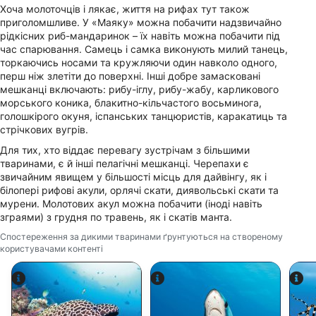
Хоча молоточців і лякає, життя на рифах тут також
приголомшливе. У «Маяку» можна побачити надзвичайно
рідкісних риб-мандаринок – їх навіть можна побачити під
час спарювання. Самець і самка виконують милий танець,
торкаючись носами та кружляючи один навколо одного,
перш ніж злетіти до поверхні. Інші добре замасковані
мешканці включають: рибу-іглу, рибу-жабу, карликового
морського коника, блакитно-кільчастого восьминога,
голошкірого окуня, іспанських танцюристів, каракатиць та
стрічкових вугрів.
Для тих, хто віддає перевагу зустрічам з більшими
тваринами, є й інші пелагічні мешканці. Черепахи є
звичайним явищем у більшості місць для дайвінгу, як і
білопері рифові акули, орлячі скати, диявольські скати та
мурени. Молотових акул можна побачити (іноді навіть
зграями) з грудня по травень, як і скатів манта.
Спостереження за дикими тваринами ґрунтуються на створеному
користувачами контенті