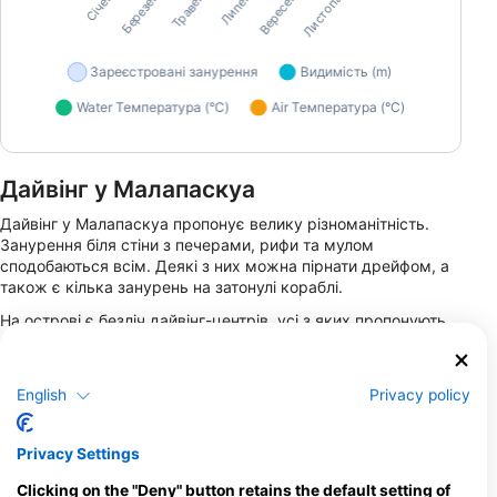
Дайвінг у Малапаскуа
Дайвінг у Малапаскуа пропонує велику різноманітність.
Занурення біля стіни з печерами, рифи та мулом
сподобаються всім. Деякі з них можна пірнати дрейфом, а
також є кілька занурень на затонулі кораблі.
На острові є безліч дайвінг-центрів, усі з яких пропонують
курси дайвінгу. Острів є дуже популярним місцем для
навчання дайвінгу, і курс у відкритій воді займе у вас
близько трьох днів, хоча для того, щоб пірнати з
English
Privacy policy
трешерами на мілині Монад, вам потрібно буде пройти
глибоке пригодницьке занурення або просунутий курс.
Також є кілька розкішних дайвінг-курортів, які пропонують
Privacy Settings
пакети послуг «занурення та проживання» за дорожчими
цінами. У цьому районі працює кілька дайвінг-сафарі,
Clicking on the "Deny" button retains the default setting of