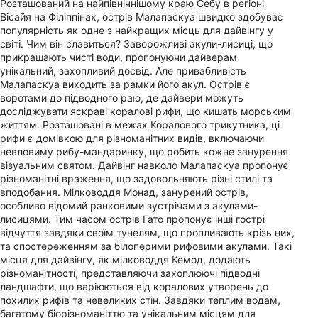
Розташований на найпівнічнішому краю Себу в регіоні
Вісайя на Філіппінах, острів Малапаскуа швидко здобуває
популярність як одне з найкращих місць для дайвінгу у
світі. Чим він славиться? Заворожливі акули-лисиці, що
прикрашають чисті води, пропонуючи дайверам
унікальний, захопливий досвід. Але привабливість
Малапаскуа виходить за рамки його акул. Острів є
воротами до підводного раю, де дайвери можуть
досліджувати яскраві коралові рифи, що кишать морським
життям. Розташовані в межах Коралового трикутника, ці
рифи є домівкою для різноманітних видів, включаючи
невловиму рибу-мандаринку, що робить кожне занурення
візуальним святом. Дайвінг навколо Малапаскуа пропонує
різноманітні враження, що задовольняють різні стилі та
вподобання. Мілководдя Монад, занурений острів,
особливо відомий ранковими зустрічами з акулами-
лисицями. Тим часом острів Гато пропонує інші гострі
відчуття завдяки своїм тунелям, що пропливають крізь них,
та спостереженням за білоперими рифовими акулами. Такі
місця для дайвінгу, як мілководдя Кемод, додають
різноманітності, представляючи захоплюючі підводні
ландшафти, що варіюються від коралових утворень до
похилих рифів та невеликих стін. Завдяки теплим водам,
багатому біорізноманіттю та унікальним місцям для