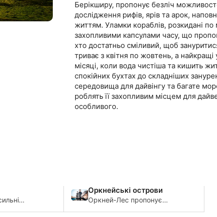
Берікширу, пропонує безліч можливост
дослідження рифів, ярів та арок, нап
життям. Уламки кораблів, розкидані по
захопливими капсулами часу, що пропон
хто достатньо сміливий, щоб зануритися
триває з квітня по жовтень, а найкращі
місяці, коли вода чистіша та кишить жи
спокійних бухтах до складніших занурен
середовища для дайвінгу та багате мор
роблять її захопливим місцем для дайве
особливого.
Оркнейські острови
сильні
Оркней-Лес пропонує
ти Санкт-
дивовижні підводні
ращих
капсули часу військової