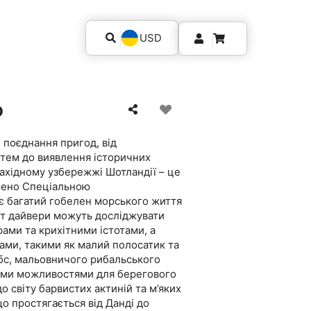
USD
ю
 поєднання пригод, від
тем до виявлення історичних
ахідному узбережжі Шотландії – це
ошено Спеціальною
 багатий гобелен морського життя
ут дайвери можуть досліджувати
рами та крихітними істотами, а
ами, такими як малий полосатик та
ббс, мальовничого рибальського
воїми можливостями для берегового
о світу барвистих актиній та м’яких
о простягається від Данді до