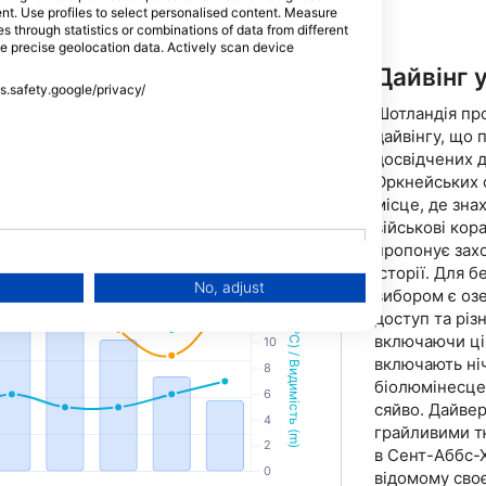
tent. Use profiles to select personalised content. Measure
компетентності під час кожної 
through statistics or combinations of data from different
пригоди.Після завершення ви от
se precise geolocation data. Actively scan device
SSI «Enriched Air Nitrox 40%».
Дайвінг 
ss.safety.google/privacy/
Метричні
США/Імперіал
Шотландія про
(m, °C)
(ft, °F)
дайвінгу, що 
досвідчених 
Оркнейських о
місце, де зна
військові кор
пропонує зах
історії. Для 
No, adjust
вибором є оз
доступ та різ
включаючи ці
включають ніч
біолюмінесце
сяйво. Дайвер
грайливими т
в Сент-Аббс-
відомому сво