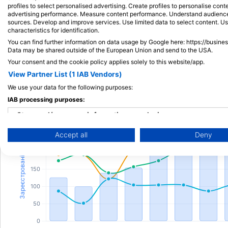
profiles to select personalised advertising. Create profiles to personalise con
навчальний центр SSI.
advertising performance. Measure content performance. Understand audiences 
sources. Develop and improve services. Use limited data to select content. U
characteristics for identification.
You can find further information on data usage by Google here: https://busine
Data may be shared outside of the European Union and send to the USA.
Дайвінг Діяльність
Your consent and the cookie policy applies solely to this website/app.
View Partner List (1 IAB Vendors)
We use your data for the following purposes:
IAB processing purposes:
Store and/or access information on a device
Accept all
Deny
Use limited data to select advertising
Create profiles for personalised advertising
Use profiles to select personalised advertising
Create profiles to personalise content
Use profiles to select personalised content