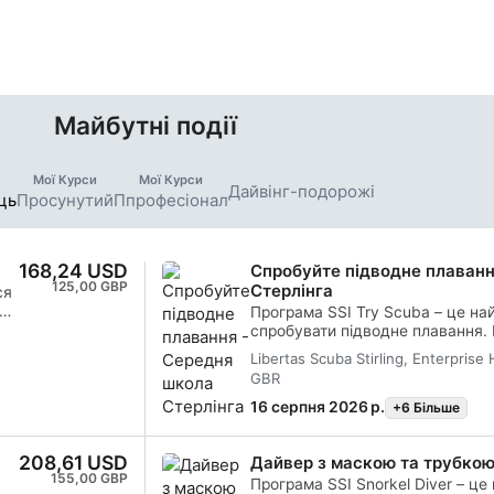
області у
історії світової війни.
анії.
Майбутні події
Мої Курси
Мої Курси
Дайвінг-подорожі
ць
Просунутий
Ппрофесіонал
168,24 USD
Спробуйте підводне плаванн
125,00 GBP
Стерлінга
ся
Програма SSI Try Scuba – це н
спробувати підводне плавання. 
доглядом інструктора, тож змо
Libertas Scuba Stirling, Enterprise 
першими незабутніми вдихами п
GBR
магію підводного плавання. Піс
короткого курсу ви отримаєте с
16 серпня 2026 р.
+6 Бiльше
SSI Try Scuba та, безсумнівно, 
зайнятися дайвінгом. На вас че
208,61 USD
я
Дайвер з маскою та трубкою
пригоди з підводного плавання, і
155,00 GBP
чого все починається. Почніть с
Програма SSI Snorkel Diver – це