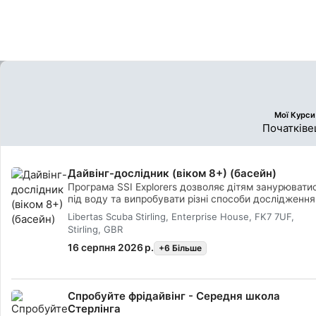
більше, ніж кілька великих.
берега дайвінг 
всіх Великобрит
Мої Курси
Початківе
Дайвінг-дослідник (віком 8+) (басейн)
Програма SSI Explorers дозволяє дітям занурювати
під воду та випробувати різні способи дослідження
водного світу навколо них. Вони отримають міцну
Libertas Scuba Stirling, Enterprise House, FK7 7UF,
основу в галузі охорони океану та матимуть
Stirling, GBR
можливість випробувати чотири основні водні
пригоди: підводне плавання, дайвінг, фрідайвінг та
16 серпня 2026 р.
+6 Бiльше
плавання, як справжня русалка. Учасники SSI
Explorers також можуть розширити свої знання про
дайвінг, продовжуючи свій підводний досвід за
допомогою спеціалізованих курсів, таких як екологі
Спробуйте фрідайвінг - Середня школа
морських ссавців, підводна фотографія, а також 20
Стерлінга