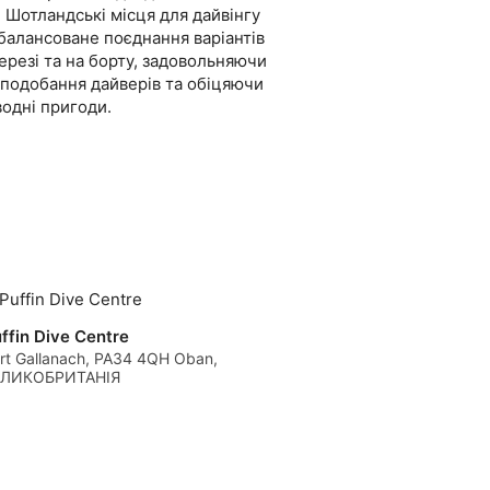
 Шотландські місця для дайвінгу
балансоване поєднання варіантів
ерезі та на борту, задовольняючи
вподобання дайверів та обіцяючи
водні пригоди.
ffin Dive Centre
rt Gallanach, PA34 4QH Oban,
ЕЛИКОБРИТАНІЯ