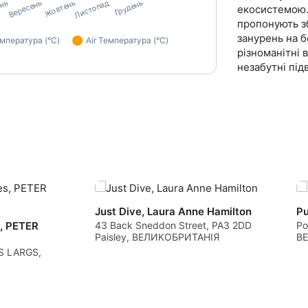
екосистемою.
пропонують з
занурень на б
різноманітні 
незабутні під
data from different sources
Just Dive, Laura Anne Hamilton
Pu
, PETER
43 Back Sneddon Street, PA3 2DD
Po
Paisley, ВЕЛИКОБРИТАНІЯ
В
S LARGS,