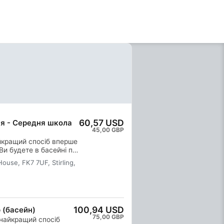
60,57 USD
я - Середня школа
45,00 GBP
айкращий спосіб вперше
Ви будете в басейні під
жете насолодитися
House, FK7 7UF, Stirling,
ід водою та відчути
ля закінчення цього
вою картку визнання
захочете знову
кають нескінченні
100,94 USD
 (басейн)
 цей курс – саме те, з
75,00 GBP
ьогодні!
 найкращий спосіб