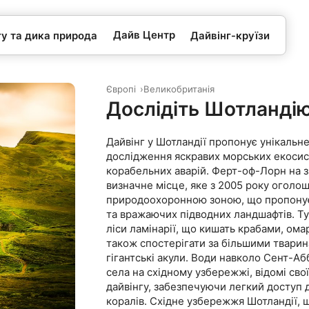
Дайв Центр
гу та дика природа
Дайвінг-круїзи
Європі
Великобританія
Дослідіть Шотланді
Дайвінг у Шотландії пропонує унікальне
дослідження яскравих морських екосис
корабельних аварій. Ферт-оф-Лорн на з
визначне місце, яке з 2005 року огол
природоохоронною зоною, що пропонує
та вражаючих підводних ландшафтів. Т
ліси ламінарії, що кишать крабами, ома
також спостерігати за більшими тварин
гігантські акули. Води навколо Сент-А
села на східному узбережжі, відомі с
дайвінгу, забезпечуючи легкий доступ д
коралів. Східне узбережжя Шотландії, щ