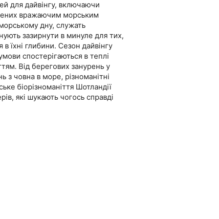
ей для дайвінгу, включаючи
овнених вражаючим морським
 морському дну, служать
ують зазирнути в минуле для тих,
 в їхні глибини. Сезон дайвінгу
 умови спостерігаються в теплі
ттям. Від берегових занурень у
ь з човна в море, різноманітні
ське біорізноманіття Шотландії
рів, які шукають чогось справді