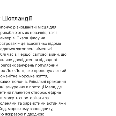
майбутньої Underwater
римаєте сертифікат
у Шотландії
понує різноманітні місця для
приваблюють як новачків, так і
дайверів. Скапа-Флоу на
стровах – це всесвітньо відоме
ходяться затоплені німецькі
аблі часів Першої світової війни, що
опливе дослідження підводної
берегових занурень популярним
еро Лох-Лонг, яке пропонує легкий
номанітне морське життя,
кавих тюленів. Унікальні враження
ні занурення в протоці Малл, де
нтний планктон створює ефірне
и можуть спостерігати за
юленями та барвистими актиніями
Хед, морському заповіднику,
єю яскравою підводною