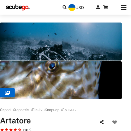
USD
© SUBSEASON Diving Mali Lošinj, 51550 Mali Lošinj
Європі
Хорватія
Північ
Кварнер
Лошинь
Artatore
★★★★☆
(165)