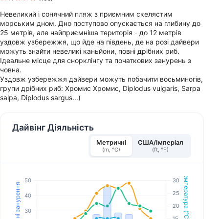
Невеликий і сонячний пляж з приємним скелястим
морським дном. Дно поступово опускається на глибину до
25 метрів, але найприємніша територія - до 12 метрів
уздовж узбережжя, що йде на південь, де на розі дайвери
можуть знайти невеликі каньйони, повні дрібних риб.
Ідеальне місце для снорклінгу та початкових занурень з
човна.
Уздовж узбережжя дайвери можуть побачити восьминогів,
групи дрібних риб: Хромис Хромис, Diplodus vulgaris, Sarpa
salpa, Diplodus sargus...)
Дайвінг Діяльність
Метричні
США/Імперіал
(m, °C)
(ft, °F)