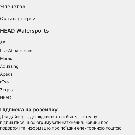
Performance
Членство
Functional
Стати партнером
Advertising
HEAD Watersports
SSI
LiveAboard.com
Mares
Aqualung
Apeks
rEvo
Zoggs
HEAD
Підписка на розсилку
Для дайверів, дослідників та любителів океану –
підпишіться, щоб отримувати натхнення, новини про
подорожі та інформацію про поїздки електронною поштою.