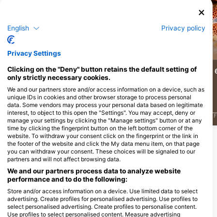
Alamy/Reinhard Dirscherl
Alamy-WaterFrame
English
Privacy policy
Восьминіг
Мурена
Privacy Settings
Clicking on the "Deny" button retains the default setting of
10
5
Спостереження
Спостереження
only strictly necessary cookies.
We and our partners store and/or access information on a device, such as
unique IDs in cookies and other browser storage to process personal
data. Some vendors may process your personal data based on legitimate
interest, to object to this open the "Settings". You may accept, deny or
J
F
M
A
M
J
J
A
S
O
N
D
J
F
M
A
M
J
J
A
S
O
N
D
J
F
manage your settings by clicking the "Manage settings" button or at any
time by clicking the fingerprint button on the left bottom corner of the
website. To withdraw your consent click on the fingerprint or the link in
the footer of the website and click the My data menu item, on that page
Дайвінг-центри обслуговують цей
you can withdraw your consent. These choices will be signaled to our
дайвінг-сайт
partners and will not affect browsing data.
We and our partners process data to analyze website
performance and to do the following:
Store and/or access information on a device. Use limited data to select
advertising. Create profiles for personalised advertising. Use profiles to
SUBSEASON Diving Mali
select personalised advertising. Create profiles to personalise content.
Lošinj
Use profiles to select personalised content. Measure advertising
Del Conte 1, 51550 Mali Lošinj,