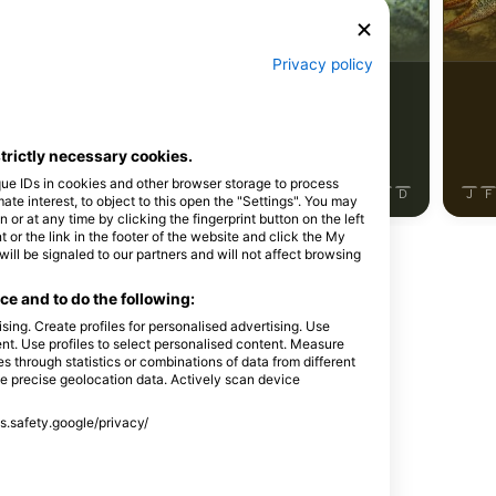
Щука
Сом
Privacy policy
6
стереження
Спостереження
strictly necessary cookies.
que IDs in cookies and other browser storage to process
J
J
A
S
O
N
D
J
F
M
A
M
J
J
A
S
O
N
D
J
F
e interest, to object to this open the "Settings". You may
or at any time by clicking the fingerprint button on the left
 or the link in the footer of the website and click the My
l be signaled to our partners and will not affect browsing
e and to do the following:
sing. Create profiles for personalised advertising. Use
айвінг-сайт
tent. Use profiles to select personalised content. Measure
through statistics or combinations of data from different
se precise geolocation data. Actively scan device
ss.safety.google/privacy/