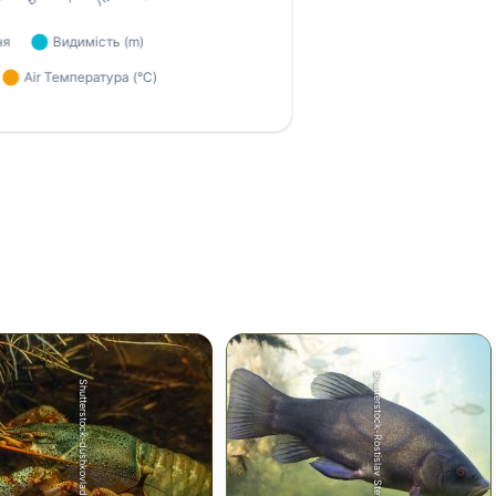
Shutterstock-Rostislav Stefanek
Shutterstock-dushkovladimir