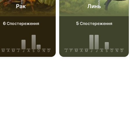
Рак
Линь
6
5
Спостереження
Спостереження
M
A
M
J
J
A
S
O
N
D
J
F
M
A
M
J
J
A
S
O
N
D