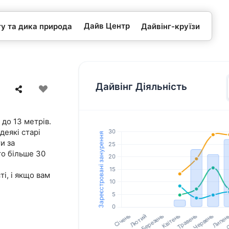
Дайв Центр
гу та дика природа
Дайвінг-круїзи
Дайвінг Діяльність
 до 13 метрів.
деякі старі
и за
о більше 30
ті, і якщо вам