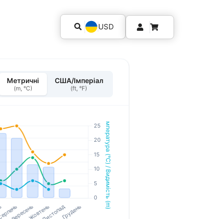
USD
Метричні
США/Імперіал
(m, °C)
(ft, °F)