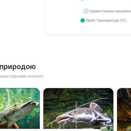
ю природою
ористувачами контенті
Shutterstock-zsolt_uveges