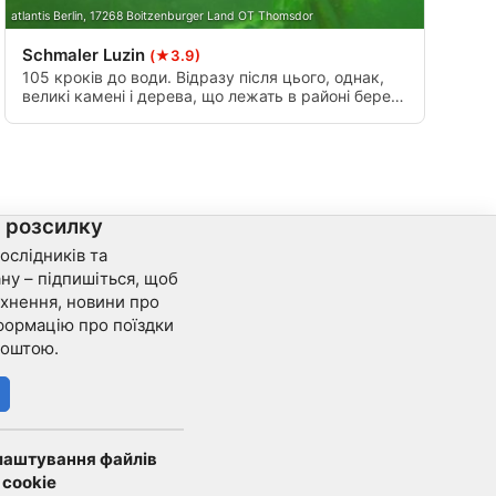
atlantis Berlin, 17268 Boitzenburger Land OT Thomsdor
Schmaler Luzin
(★3.9)
105 кроків до води. Відразу після цього, однак,
великі камені і дерева, що лежать в районі берега
пропонують багато риби, щоб побачити.
а розсилку
ослідників та
ну – підпишіться, щоб
хнення, новини про
формацію про поїздки
поштою.
лаштування файлів
cookie