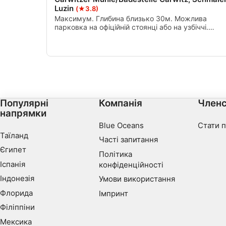
Luzin
(★3.8)
Максимум. Глибина близько 30м. Можлива
Use limited data to select content
парковка на офіційній стоянці або на узбіччі.
Ліворуч і праворуч ви можете гарно пірнути на
IAB Special Features:
мілководді. Також тут можна знайти нахилені
Use precise geolocation data
дерева у воді, які пропонують схованки для риби
Identify devices based on information actively requested
Non-IAB processing purposes:
Популярні
Компанія
Членс
Necessary
напрямки
Blue Oceans
Стати 
Performance
Таїланд
Часті запитання
Functional
Єгипет
Політика
Іспанія
конфіденційності
Advertising
Індонезія
Умови використання
Флорида
Імпринт
Філіппіни
Мексика