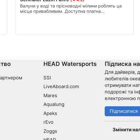
Валуни у воді та прісноводні мілини роблять це
місце привабливим. Доступна платна
автостоянка, до місця входу можна дістатися
пішки сходами або автомобільною дорогою.
Реліквії з давніх часів, наприклад, залишки
тарілок, склянок і пляшок, частини гребних
.
човнів, максимальна глибина близько 15 м.
тво
HEAD Watersports
Підписка н
Для дайверів, д
партнером
SSI
любителів океа
отримувати нат
LiveAboard.com
подорожі та ін
Mares
електронною 
Aqualung
Підписатися
Apeks
rEvo
Змінити на
Zoggs
HEAD