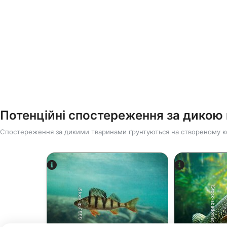
Потенційні спостереження за дико
Спостереження за дикими тваринами ґрунтуються на створеному к
iStock-abadonian
iStock-jpa1999