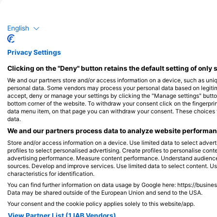
Окунь
English
30
20
Спостереження
Спо
Privacy Settings
Clicking on the "Deny" button retains the default setting of only 
We and our partners store and/or access information on a device, such as uni
J
F
M
A
M
J
J
A
S
O
N
D
J
F
M
A
M
personal data. Some vendors may process your personal data based on legitimat
accept, deny or manage your settings by clicking the "Manage settings" button 
bottom corner of the website. To withdraw your consent click on the fingerprint
data menu item, on that page you can withdraw your consent. These choices wil
data.
We and our partners process data to analyze website performanc
Store and/or access information on a device. Use limited data to select adverti
Дайвінг-центри обслуговують цей д
profiles to select personalised advertising. Create profiles to personalise con
advertising performance. Measure content performance. Understand audiences 
sources. Develop and improve services. Use limited data to select content. U
characteristics for identification.
You can find further information on data usage by Google here: https://busine
Data may be shared outside of the European Union and send to the USA.
Atlantis GmbH
Your consent and the cookie policy applies solely to this website/app.
Coppistrasse 11, 10365 Berlin,
Німеччина
View Partner List (1 IAB Vendors)