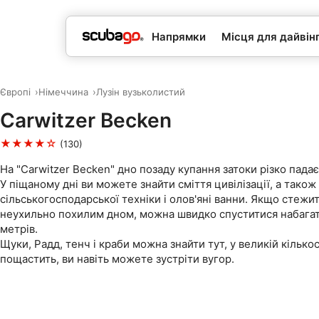
Напрямки
Місця для дайвін
Європі
Німеччина
Лузін вузьколистий
Carwitzer Becken
★★★★☆
(130)
На "Carwitzer Becken" дно позаду купання затоки різко падає
У піщаному дні ви можете знайти сміття цивілізації, а також 
сільськогосподарської техніки і олов'яні ванни. Якщо стежит
неухильно похилим дном, можна швидко спуститися набагат
метрів.
Щуки, Радд, тенч і краби можна знайти тут, у великій кількос
пощастить, ви навіть можете зустріти вугор.