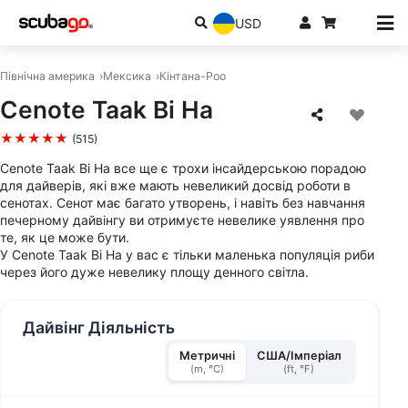
USD
Північна америка
Мексика
Кінтана-Роо
Cenote Taak Bi Ha
★★★★★
(515)
Cenote Taak Bi Ha все ще є трохи інсайдерською порадою
для дайверів, які вже мають невеликий досвід роботи в
сенотах. Сенот має багато утворень, і навіть без навчання
печерному дайвінгу ви отримуєте невелике уявлення про
те, як це може бути.
У Cenote Taak Bi Ha у вас є тільки маленька популяція риби
через його дуже невелику площу денного світла.
Дайвінг Діяльність
Метричні
США/Імперіал
(m, °C)
(ft, °F)