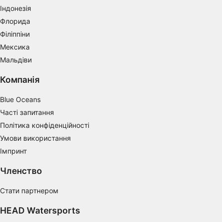
Індонезія
Measure content performance
Флорида
Філіппіни
Understand audiences through statistics or
combinations of data from different sources
Мексика
Мальдіви
Develop and improve services
Компанія
Use limited data to select content
Blue Oceans
IAB Special Features:
Часті запитання
Use precise geolocation data
Політика конфіденційності
Умови використання
Identify devices based on information
actively requested
Імпринт
Non-IAB processing purposes:
Членство
Necessary
Стати партнером
Performance
HEAD Watersports
Functional