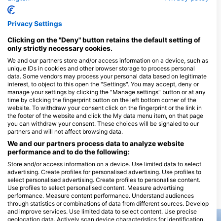
DIVE 48
Privacy Settings
C7 entre 55 y 60 Av s/n Col. Ejidal,
scuba10, Gerardo e Irene
77710 Playa del Carmen, QR -
scuba10
Clicking on the "Deny" button retains the default setting of
МЕКСИКА
AV 10 #211 ENTRE CALLE 10 Y 12,
only strictly necessary cookies.
77710 PLAYA DEL CARMEN, QR -
We and our partners store and/or access information on a device, such as
МЕКСИКА
unique IDs in cookies and other browser storage to process personal
data. Some vendors may process your personal data based on legitimate
interest, to object to this open the "Settings". You may accept, deny or
The Dive Machine
Phantom Divers
manage your settings by clicking the "Manage settings" button or at any
Calle 6 norte bis, #227.
Avenida 1era norte 
time by clicking the fingerprint button on the left bottom corner of the
Entre Avenida 30 y 35,
27 Lt. 005, 77710 P
77710 Playa del Carmen,
del Carmen, QR -
website. To withdraw your consent click on the fingerprint or the link in
QR - МЕКСИКА
МЕКСИКА
the footer of the website and click the My data menu item, on that page
Scuba Tulum
you can withdraw your consent. These choices will be signaled to our
Calle 16 Sur MZ 744, 77760
Av. 40 Mz 68 Lt 1, e
partners and will not affect browsing data.
Tulum, QR - МЕКСИКА
calle 4 Nte y 4 Bis,
Playa del Carmen, 
We and our partners process data to analyze website
МЕКСИКА
Get Wet Dive Shop
performance and to do the following:
Andromeda Ote Mz 6, Lt. 9A,
Calle 4 norte entre 
Store and/or access information on a device. Use limited data to select
77760 Tulum, QR -
ZFM Playa, 77710 P
advertising. Create profiles for personalised advertising. Use profiles to
МЕКСИКА
del Carmen, QR -
select personalised advertising. Create profiles to personalise content.
МЕКСИКА
Use profiles to select personalised content. Measure advertising
performance. Measure content performance. Understand audiences
Місця для дайвінгу поруч
through statistics or combinations of data from different sources. Develop
and improve services. Use limited data to select content. Use precise
geolocation data. Actively scan device characteristics for identification.