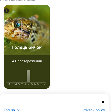
користувачами контенті
AdobeStock-Alex
Голець бичок
4
Спостереження
J
F
M
A
M
J
J
A
S
O
N
D
Дайвінг-центри обслуговують цей
дайвінг-сайт
English
Privacy policy