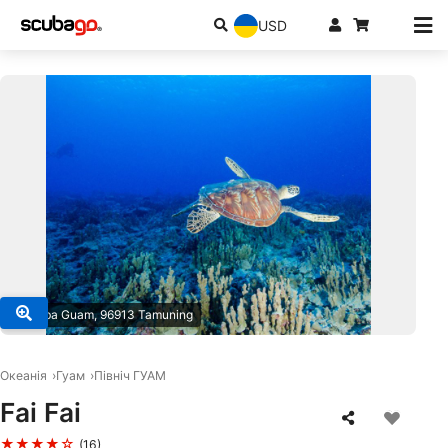
USD
© Scuba Guam, 96913 Tamuning
Океанія
Гуам
Північ ГУАМ
Fai Fai
★★★★☆
(16)