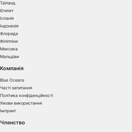
Таїланд
Measure advertising performance
Єгипет
Іспанія
Measure content performance
Індонезія
Understand audiences through statistics or
Флорида
combinations of data from different sources
Філіппіни
Мексика
Develop and improve services
Мальдіви
Use limited data to select content
Компанія
IAB Special Features:
Blue Oceans
Use precise geolocation data
Часті запитання
Identify devices based on information
Політика конфіденційності
actively requested
Умови використання
Non-IAB processing purposes:
Імпринт
Necessary
Членство
Performance