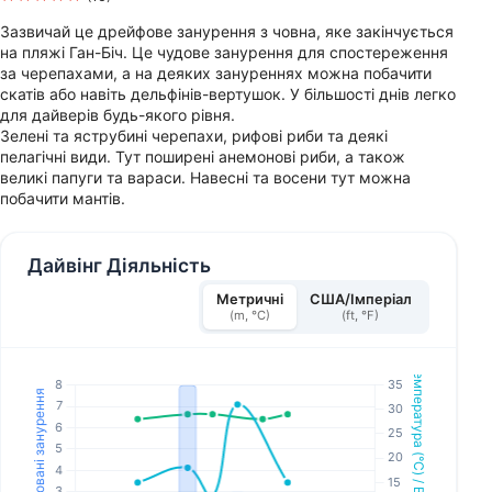
Зазвичай це дрейфове занурення з човна, яке закінчується
на пляжі Ган-Біч. Це чудове занурення для спостереження
за черепахами, а на деяких зануреннях можна побачити
скатів або навіть дельфінів-вертушок. У більшості днів легко
для дайверів будь-якого рівня.
Зелені та яструбині черепахи, рифові риби та деякі
пелагічні види. Тут поширені анемонові риби, а також
великі папуги та вараси. Навесні та восени тут можна
побачити мантів.
Дайвінг Діяльність
Метричні
США/Імперіал
(m, °C)
(ft, °F)