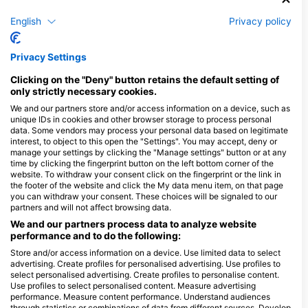
Shutterstock-Shane Myers Photography
English
Privacy policy
Зелена черепаха
Privacy Settings
Clicking on the "Deny" button retains the default setting of
3
Спостереження
only strictly necessary cookies.
We and our partners store and/or access information on a device, such as
unique IDs in cookies and other browser storage to process personal
data. Some vendors may process your personal data based on legitimate
interest, to object to this open the "Settings". You may accept, deny or
J
F
M
A
M
J
J
A
S
O
N
D
manage your settings by clicking the "Manage settings" button or at any
time by clicking the fingerprint button on the left bottom corner of the
website. To withdraw your consent click on the fingerprint or the link in
the footer of the website and click the My data menu item, on that page
you can withdraw your consent. These choices will be signaled to our
Дайвінг-центри обслуговують цей
partners and will not affect browsing data.
дайвінг-сайт
We and our partners process data to analyze website
performance and to do the following:
Store and/or access information on a device. Use limited data to select
Scuba Guam
advertising. Create profiles for personalised advertising. Use profiles to
167 Marine Corp Dr, 96910
select personalised advertising. Create profiles to personalise content.
Hagatna, ГУАМ
Use profiles to select personalised content. Measure advertising
performance. Measure content performance. Understand audiences
through statistics or combinations of data from different sources. Develop