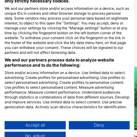
дайвінг-сайт
only strictly necessary cookies.
We and our partners store and/or access information on a device, such as
unique IDs in cookies and other browser storage to process personal
data. Some vendors may process your personal data based on legitimate
interest, to object to this open the "Settings". You may accept, deny or
Atlantis Hamburg
manage your settings by clicking the "Manage settings" button or at any
Wassersport & Mee(h)r
time by clicking the fingerprint button on the left bottom corner of the
Fahrenkrön 148, 22179 Hamburg,
website. To withdraw your consent click on the fingerprint or the link in
Німеччина
the footer of the website and click the My data menu item, on that page
you can withdraw your consent. These choices will be signaled to our
partners and will not affect browsing data.
Місця для дайвінгу поруч
We and our partners process data to analyze website
performance and to do the following:
Store and/or access information on a device. Use limited data to select
advertising. Create profiles for personalised advertising. Use profiles to
select personalised advertising. Create profiles to personalise content.
Use profiles to select personalised content. Measure advertising
performance. Measure content performance. Understand audiences
through statistics or combinations of data from different sources. Develop
and improve services. Use limited data to select content. Use precise
geolocation data. Actively scan device characteristics for identification.
You can find further information on data usage by Google here:
https://business.safety.google/privacy/
Data may be shared outside of the European Union and send to the USA.
Accept all
Deny
Giovanni Demmel, 85290 Geisenfeld-Zell
Giovanni Demmel, 85290 Geise
Your consent and the cookie policy applies solely to this website/app.
No, adjust
Walchensee, Einsiedlbucht
Walchensee, Am Ha