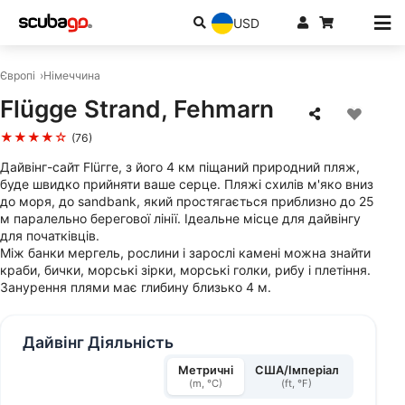
USD
Європі
Німеччина
Flügge Strand, Fehmarn
★★★★☆
(76)
Дайвінг-сайт Flüгге, з його 4 км піщаний природний пляж,
буде швидко прийняти ваше серце. Пляжі схилів м'яко вниз
до моря, до sandbank, який простягається приблизно до 25
м паралельно берегової лінії. Ідеальне місце для дайвінгу
для початківців.
Між банки мергель, рослини і зарослі камені можна знайти
краби, бички, морські зірки, морські голки, рибу і плетіння.
Занурення плями має глибину близько 4 м.
Дайвінг Діяльність
Метричні
США/Імперіал
(m, °C)
(ft, °F)