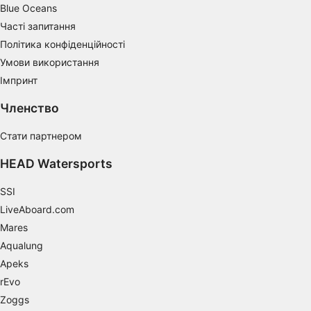
Blue Oceans
Часті запитання
Develop and improve services
Політика конфіденційності
Use limited data to select content
Умови використання
IAB Special Features:
Імпринт
Use precise geolocation data
Членство
Identify devices based on information
Стати партнером
actively requested
HEAD Watersports
Non-IAB processing purposes:
Necessary
SSI
LiveAboard.com
Performance
Mares
Functional
Aqualung
Apeks
Advertising
rEvo
Zoggs