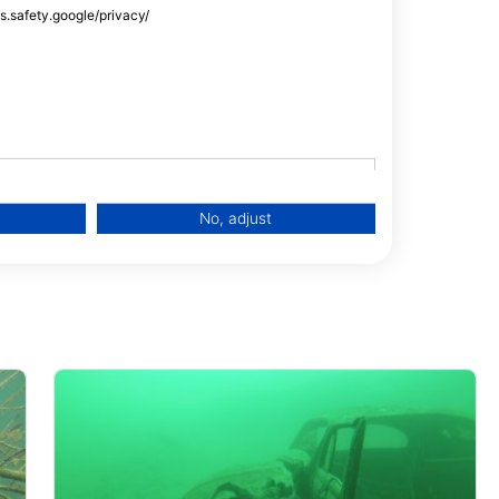
ss.safety.google/privacy/
2 Gera-Langenberg,
No, adjust