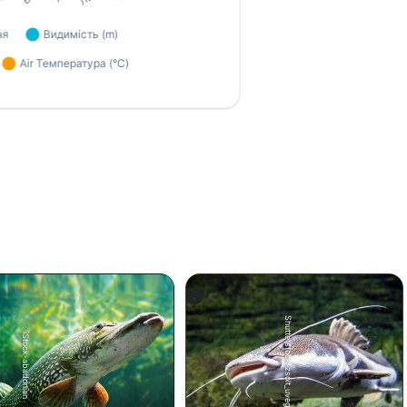
Shutterstock-zsolt_uveges
iStock-abadonian