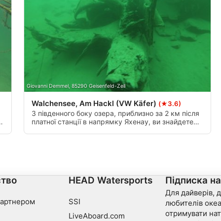
data from different sources
Giovanni Demmel, 85290 Geisenfeld-Zell
Walchensee, Am Hackl (VW Käfer)
(★3.6)
З південного боку озера, приблизно за 2 км після
й
платної станції в напрямку Яхенау, ви знайдете
х
в'їзд "Am Hackl" на великій автостоянці. На глибині
10 м зліва ви знайдете уламки VW Beetle,
попереду і позаду нього дерева і каміння.
тво
HEAD Watersports
Підписка н
Для дайверів, д
партнером
SSI
любителів океа
отримувати нат
LiveAboard.com