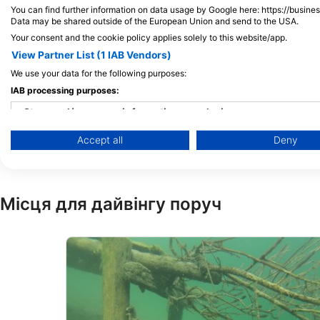
You can find further information on data usage by Google here: https://busine
Data may be shared outside of the European Union and send to the USA.
Your consent and the cookie policy applies solely to this website/app.
View Partner List (1 IAB Vendors)
We use your data for the following purposes:
Sport-SPEZIAL GmbH, Tauchschule
Tauchpartner Gera
IAB processing purposes:
Zwickauer Str. 6, 08112 Wilkau-Haßlau,
Zeitzer Str. 45, 0755
Німеччина
Німеччина
Store and/or access information on a device
Accept all
Deny
Use limited data to select advertising
Create profiles for personalised advertising
Місця для дайвінгу поруч
Use profiles to select personalised advertising
Create profiles to personalise content
Use profiles to select personalised content
Measure advertising performance
Measure content performance