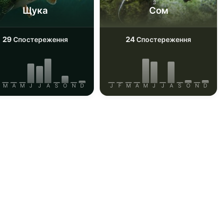
Щука
Сом
29
24
Спостереження
Спостереження
M
A
M
J
J
A
S
O
N
D
J
F
M
A
M
J
J
A
S
O
N
D