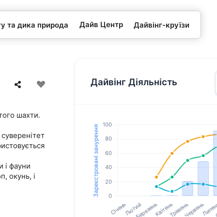
Дайв Центр
гу та дика природа
Дайвінг-круїзи
Дайвінг Діяльність
того шахти.
 суверенітет
ористовується
и і фауни
, окунь, і