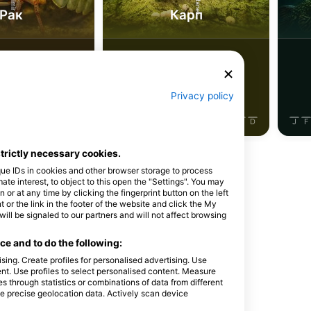
Рак
Карп
50
стереження
Спостереження
Privacy policy
J
J
A
S
O
N
D
J
F
M
A
M
J
J
A
S
O
N
D
J
F
strictly necessary cookies.
que IDs in cookies and other browser storage to process
e interest, to object to this open the "Settings". You may
or at any time by clicking the fingerprint button on the left
 or the link in the footer of the website and click the My
айвінг-сайт
l be signaled to our partners and will not affect browsing
e and to do the following:
sing. Create profiles for personalised advertising. Use
tent. Use profiles to select personalised content. Measure
through statistics or combinations of data from different
se precise geolocation data. Actively scan device