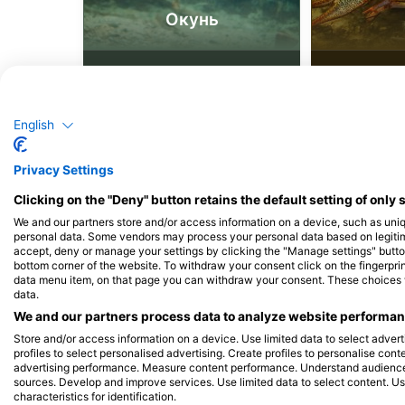
Окунь
96
78
Спостереження
Спо
English
J
F
M
A
M
J
J
A
S
O
N
D
J
F
M
A
M
Privacy Settings
Clicking on the "Deny" button retains the default setting of only 
We and our partners store and/or access information on a device, such as uni
personal data. Some vendors may process your personal data based on legitimat
accept, deny or manage your settings by clicking the "Manage settings" button 
bottom corner of the website. To withdraw your consent click on the fingerprint
Дайвінг-центри обслуговують цей д
data menu item, on that page you can withdraw your consent. These choices wil
data.
We and our partners process data to analyze website performanc
Store and/or access information on a device. Use limited data to select adverti
profiles to select personalised advertising. Create profiles to personalise con
advertising performance. Measure content performance. Understand audiences 
sources. Develop and improve services. Use limited data to select content. U
characteristics for identification.