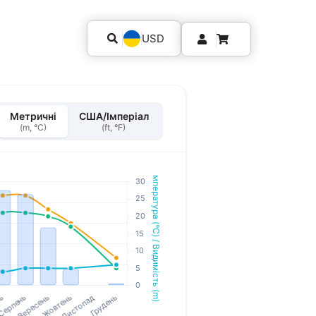
USD
Метричні
США/Імперіал
(m, °C)
(ft, °F)