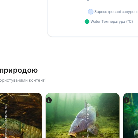
ю природою
ористувачами контенті
Shutterstock-Rostislav Stefanek
Shutterstock-dushkovladimir