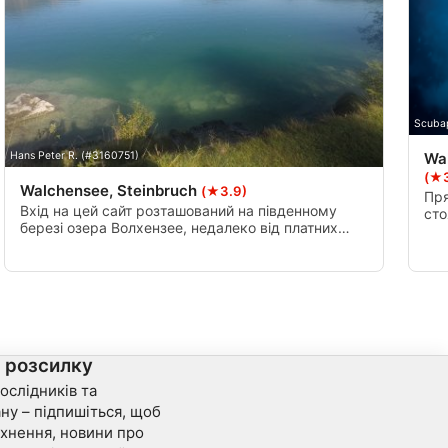
Scuba
Wa
Hans Peter R. (#3160751)
(★3
Walchensee, Steinbruch
(★3.9)
Пря
Вхід на цей сайт розташований на південному
сто
березі озера Волхензее, недалеко від платних
Кіл
доріг до Джангенау, і можна дістатися через
заб
невеликі сходи з автостоянки. Підводний ви
поб
знайдете міцний скелі і великі підводні породи
кра
(від 20 до 40 м глибиною). У тріщинах скель
можна знайти великий вудки.
а розсилку
ослідників та
ну – підпишіться, щоб
хнення, новини про