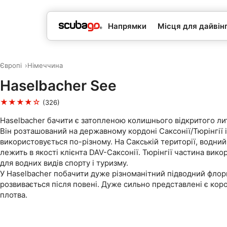
Напрямки
Місця для дайвін
Європі
Німеччина
Haselbacher See
★★★★☆
(326)
Haselbacher бачити є затопленою колишнього відкритого ли
Він розташований на державному кордоні Саксонії/Тюрінгії і
використовується по-різному. На Сакській території, водний
лежить в якості клієнта DAV-Саксонії. Тюрінгії частина вик
для водних видів спорту і туризму.
У Haselbacher побачити дуже різноманітний підводний флор
розвивається після повені. Дуже сильно представлені є короп
плотва.