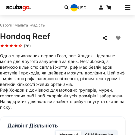
USD
Європі
Мальта
Радість
Hondoq Reef
★★★★☆
(76)
Одна з прихованих перлин Гозо, риф Хондок - ідеальне
місце для другого занурення за день. Неглибокий, з
великою кількістю світла і життя, риф має безліч арок,
виступів і проходів, які дайвери можуть дослідити. Цей риф
- мрія фотографа завдяки освітленню, різним текстурам і
великій кількості живих організмів.
Риф Хондок є домівкою для молодих груперів, мурен,
гологолових риб і риб-скорпіонів усіх розмірів і забарвлень.
На відкритих ділянках ви знайдете рибу-папугу та скатів на
піску.
Дайвінг Діяльність
Метричні
США/Імперіал