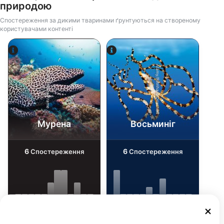
природою
Спостереження за дикими тваринами ґрунтуються на створеному
користувачами контенті
Alamy/Reinhard Dirscherl
Alamy-WaterFrame
Мурена
Восьминіг
6
6
Спостереження
Спостереження
J
F
M
A
M
J
J
A
S
O
N
D
J
F
M
A
M
J
J
A
S
O
N
D