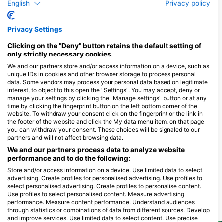
English
Privacy policy
Дайвінг-центри обслуговують цей
дайвінг-сайт
Privacy Settings
Clicking on the "Deny" button retains the default setting of
Bubbles Dive Centre
Islands Tec Dive
only strictly necessary cookies.
Bubbles in Gozo Limited, 17 Triq Il-
Alex Flats, MFN 1516 Marsalforn,
Forn, MFN 1303 Marsalforn, Gozo,
МАЛЬТА
We and our partners store and/or access information on a device, such as
МАЛЬТА
unique IDs in cookies and other browser storage to process personal
data. Some vendors may process your personal data based on legitimate
interest, to object to this open the "Settings". You may accept, deny or
Diveshack
manage your settings by clicking the "Manage settings" button or at any
20 Qui Si Sana Seafront,
time by clicking the fingerprint button on the left bottom corner of the
SLM 311 Sliema, МАЛЬТА
website. To withdraw your consent click on the fingerprint or the link in
the footer of the website and click the My data menu item, on that page
you can withdraw your consent. These choices will be signaled to our
partners and will not affect browsing data.
We and our partners process data to analyze website
performance and to do the following:
Store and/or access information on a device. Use limited data to select
advertising. Create profiles for personalised advertising. Use profiles to
select personalised advertising. Create profiles to personalise content.
Use profiles to select personalised content. Measure advertising
performance. Measure content performance. Understand audiences
Місця для дайвінгу поруч
through statistics or combinations of data from different sources. Develop
and improve services. Use limited data to select content. Use precise