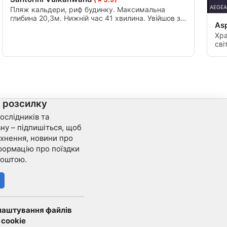
AEGEA
Пляж кальдери, риф будинку. Максимальна
глибина 20,3м. Нижній час 41 хвилина. Увійшов з
Asp
берега, а потім відступив через лінію човна.
Швидкий пристойний. Необхідна хороша
Хра
плавучість.
сві
мал
ств
тру
сті
дай
а розсилку
ослідників та
ну – підпишіться, щоб
хнення, новини про
формацію про поїздки
поштою.
лаштування файлів
cookie