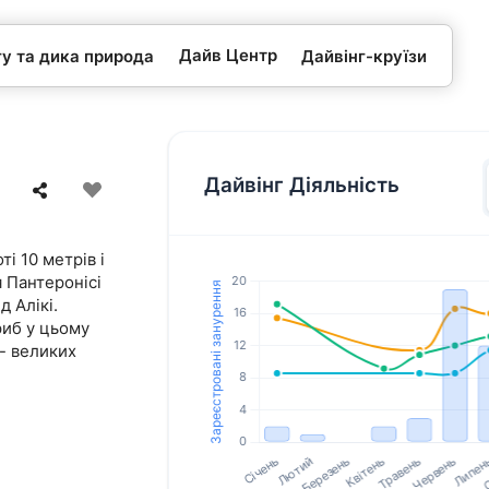
Дайв Центр
гу та дика природа
Дайвінг-круїзи
Дайвінг Діяльність
і 10 метрів і
 Пантеронісі
д Алікі.
риб у цьому
 - великих