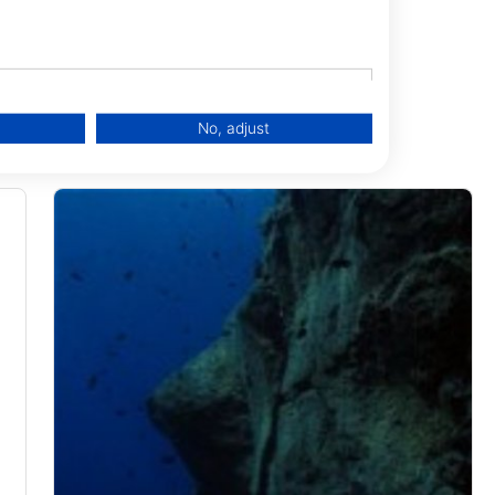
No, adjust
.
data from different sources