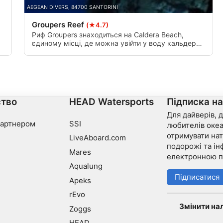
AEGEAN DIVERS, 84700 SANTORINI
Groupers Reef
(★4.7)
Риф Groupers знаходиться на Caldera Beach,
єдиному місці, де можна увійти у воду кальдери
з берега. Це місце є вулканічним рифом із
найбільшою кількістю морського життя на
острові. Найкраще місце для пробних занурень,
курсів open water diver, навігації, ідеальної
плавучості, глибоких занурень, нічних занурень І
Т. Д.
тво
HEAD Watersports
Підписка н
Для дайверів, д
партнером
SSI
любителів океа
отримувати нат
LiveAboard.com
подорожі та ін
Mares
електронною 
Aqualung
Підписатися
Apeks
rEvo
Змінити на
Zoggs
HEAD