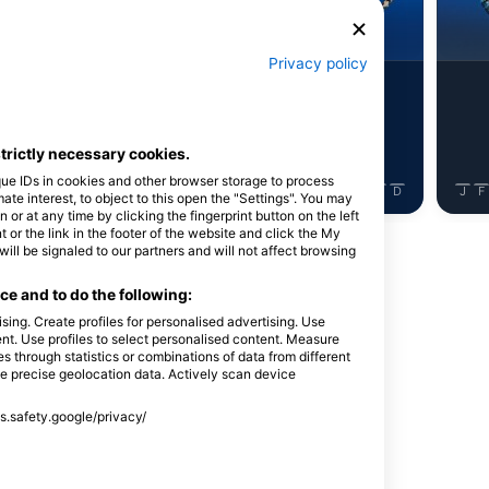
урена
Восьминіг
Privacy policy
5
тереження
Спостереження
strictly necessary cookies.
que IDs in cookies and other browser storage to process
J
J
A
S
O
N
D
J
F
M
A
M
J
J
A
S
O
N
D
J
F
e interest, to object to this open the "Settings". You may
or at any time by clicking the fingerprint button on the left
 or the link in the footer of the website and click the My
l be signaled to our partners and will not affect browsing
e and to do the following:
sing. Create profiles for personalised advertising. Use
айвінг-сайт
tent. Use profiles to select personalised content. Measure
through statistics or combinations of data from different
se precise geolocation data. Actively scan device
ss.safety.google/privacy/