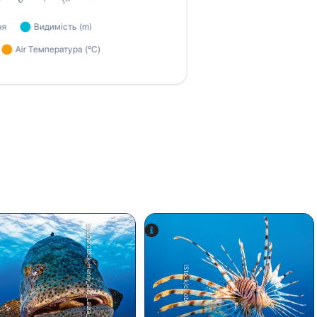
Shutterstock-Henry_and_Laura_Whittaker
iStock/cinoby