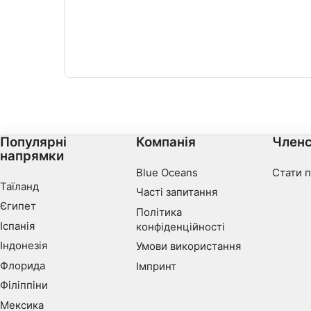
Use limited data to select content
IAB Special Features:
Use precise geolocation data
Identify devices based on information actively requested
Non-IAB processing purposes:
Популярні
Компанія
Членс
Necessary
напрямки
Blue Oceans
Стати 
Performance
Таїланд
Часті запитання
Functional
Єгипет
Політика
Іспанія
конфіденційності
Advertising
Індонезія
Умови використання
Флорида
Імпринт
Філіппіни
Мексика