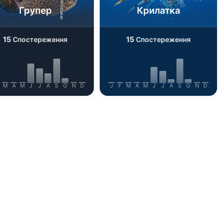
Групер
Крилатка
15
15
Спостереження
Спостереження
M
A
M
J
J
A
S
O
N
D
J
F
M
A
M
J
J
A
S
O
N
D