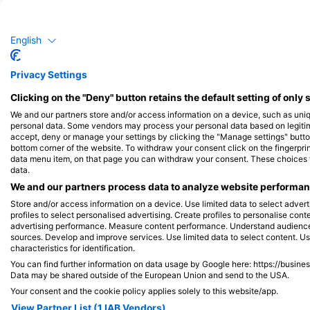
Баракуда
М
English
8
6
Спостереження
Спос
Privacy Settings
Clicking on the "Deny" button retains the default setting of only 
We and our partners store and/or access information on a device, such as uni
J
F
M
A
M
J
J
A
S
O
N
D
J
F
M
A
M
personal data. Some vendors may process your personal data based on legitimat
accept, deny or manage your settings by clicking the "Manage settings" button 
bottom corner of the website. To withdraw your consent click on the fingerprint
data menu item, on that page you can withdraw your consent. These choices wil
data.
We and our partners process data to analyze website performanc
Store and/or access information on a device. Use limited data to select adverti
Дайвінг-центри обслуговують цей д
profiles to select personalised advertising. Create profiles to personalise con
advertising performance. Measure content performance. Understand audiences 
sources. Develop and improve services. Use limited data to select content. U
characteristics for identification.
You can find further information on data usage by Google here: https://busine
Data may be shared outside of the European Union and send to the USA.
CYCLADIC DIVING
Your consent and the cookie policy applies solely to this website/app.
WATER FRONT ALIKI, 84400 PAROS,
ГРЕЦІЯ
View Partner List (1 IAB Vendors)