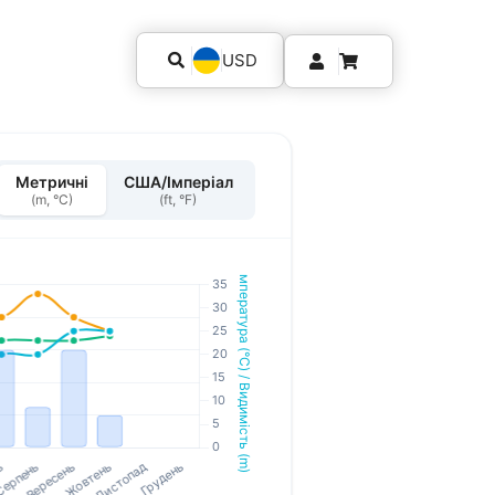
USD
Метричні
США/Імперіал
(m, °C)
(ft, °F)