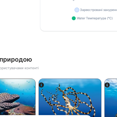
ю природою
ористувачами контенті
Alamy/Reinhard Dirscherl