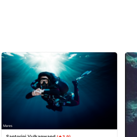
Mares
Santorini Vulkanwand
(★3.9)