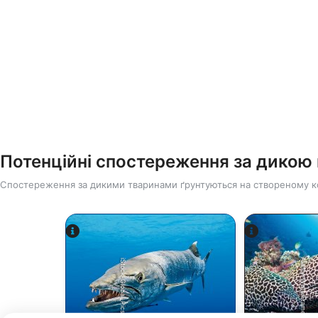
Потенційні спостереження за дико
Спостереження за дикими тваринами ґрунтуються на створеному к
Alamy-WaterFrame
iStock-Global_Pics