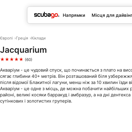
Напрямки
Місця для дайвін
Європі
Греція
Кіклади
Jacquarium
★★★★★
(60)
Акваріум - це чудовий спуск, що починається з плато на висот
сягає глибини 40+ метрів. Він розташований біля узбережжя
після відомої Блакитної лагуни, менш ніж за 10 хвилин їзди ві
Акваріум - це одне з місць, де можна побачити найбільших 
районі, великі косяки барракуд і амбразур, а на дні дентекса
сутінкових і золотистих груперів.