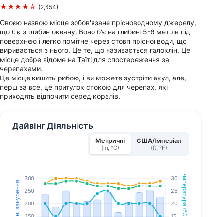
★★★★☆
(2,654)
Своєю назвою місце зобов'язане прісноводному джерелу,
що б'є з глибин океану. Воно б'є на глибині 5-6 метрів під
поверхнею і легко помітне через стовп прісної води, що
виривається з нього. Це те, що називається галоклін. Це
місце добре відоме на Таїті для спостереження за
черепахами.
Це місце кишить рибою, і ви можете зустріти акул, але,
перш за все, це притулок спокою для черепах, які
приходять відпочити серед коралів.
Дайвінг Діяльність
Метричні
США/Імперіал
(m, °C)
(ft, °F)