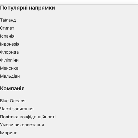
Use profiles to select personalised content
Популярні напрямки
Measure advertising performance
Таїланд
Єгипет
Measure content performance
Іспанія
Understand audiences through statistics or
Індонезія
combinations of data from different sources
Флорида
Філіппіни
Develop and improve services
Мексика
Use limited data to select content
Мальдіви
IAB Special Features:
Компанія
Use precise geolocation data
Blue Oceans
Identify devices based on information
Часті запитання
actively requested
Політика конфіденційності
Non-IAB processing purposes:
Умови використання
Necessary
Імпринт