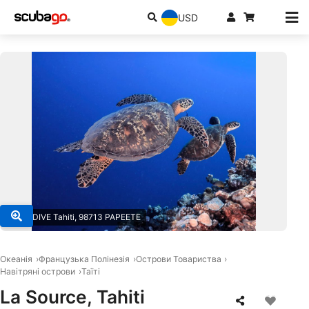
USD
© TOPDIVE Tahiti, 98713 PAPEETE
Океанія
Французька Полінезія
Острови Товариства
Навітряні острови
Таїті
La Source, Tahiti