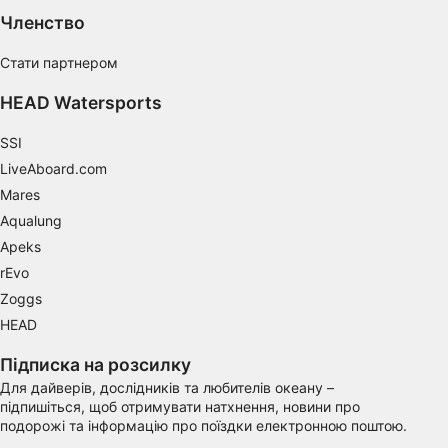
Performance
Членство
Functional
Стати партнером
Advertising
HEAD Watersports
SSI
LiveAboard.com
Mares
Aqualung
Apeks
rEvo
Zoggs
HEAD
Підписка на розсилку
Для дайверів, дослідників та любителів океану –
підпишіться, щоб отримувати натхнення, новини про
подорожі та інформацію про поїздки електронною поштою.