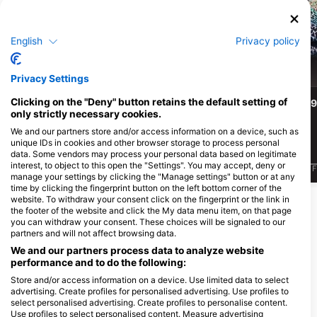
Shutterstock-Shane Myers Photography
Shutterstock-Andrey Armyagov
English
Privacy policy
Черепаха
Зелена черепаха
Хоксбіла
Privacy Settings
Clicking on the "Deny" button retains the default setting of
997
336
9
Спостереження
Спостереження
only strictly necessary cookies.
We and our partners store and/or access information on a device, such as
unique IDs in cookies and other browser storage to process personal
data. Some vendors may process your personal data based on legitimate
interest, to object to this open the "Settings". You may accept, deny or
J
F
M
A
M
J
J
A
S
O
N
D
J
F
M
A
M
J
J
A
S
O
N
D
J
F
manage your settings by clicking the "Manage settings" button or at any
time by clicking the fingerprint button on the left bottom corner of the
website. To withdraw your consent click on the fingerprint or the link in
Показати більше тварин
the footer of the website and click the My data menu item, on that page
you can withdraw your consent. These choices will be signaled to our
partners and will not affect browsing data.
Дайвінг-центри обслуговують цей
We and our partners process data to analyze website
дайвінг-сайт
performance and to do the following:
Store and/or access information on a device. Use limited data to select
advertising. Create profiles for personalised advertising. Use profiles to
select personalised advertising. Create profiles to personalise content.
Ecole de Plongée de TAHITI
FLUID Tahiti - Diving Center
Use profiles to select personalised content. Measure advertising
Marina du Yacht Club, 98701 ARUE
CHEZ MOSS FLUID BP 2006,