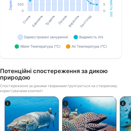
Потенційні спостереження за дикою
природою
Спостереження за дикими тваринами ґрунтуються на створеному
користувачами контенті
Alamy-WaterFrame
iStock-Global_Pics