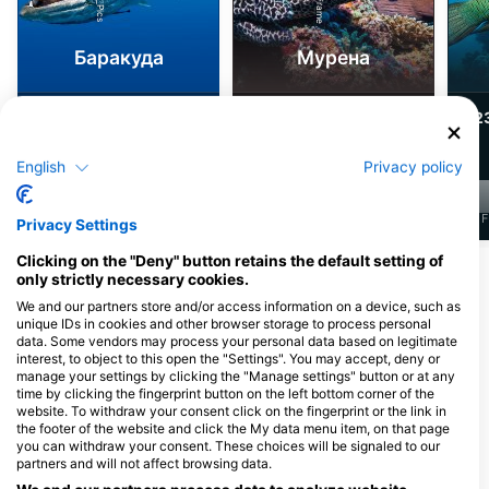
Баракуда
Мурена
317
246
2
Спостереження
Спостереження
English
Privacy policy
J
F
M
A
M
J
J
A
S
O
N
D
J
F
M
A
M
J
J
A
S
O
N
D
J
F
Privacy Settings
Clicking on the "Deny" button retains the default setting of
Показати більше тварин
only strictly necessary cookies.
We and our partners store and/or access information on a device, such as
unique IDs in cookies and other browser storage to process personal
Дайвінг-центри обслуговують цей
data. Some vendors may process your personal data based on legitimate
дайвінг-сайт
interest, to object to this open the "Settings". You may accept, deny or
manage your settings by clicking the "Manage settings" button or at any
time by clicking the fingerprint button on the left bottom corner of the
website. To withdraw your consent click on the fingerprint or the link in
PURA VIDA KOH TAO
Koh Tao Scuba Club
the footer of the website and click the My data menu item, on that page
you can withdraw your consent. These choices will be signaled to our
9/24 Moo 2, 84360 Koh Tao,
8/21 Moo 2, 84360 Koh Tao, Surat
ТАЙЛАНД
Thani, ТАЙЛАНД
partners and will not affect browsing data.