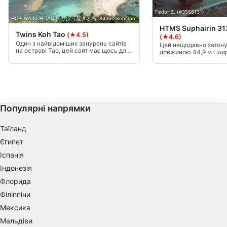
Use profiles to select personalised
Fedor Z. (#3558131)
advertising
HOBOYA KOH TAO ほうぼう屋タオ島, 84360 Koh Tao
HTMS Suphairin 31
Twins Koh Tao
(★4.5)
Create profiles to personalise content
(★4.6)
Один з найвідоміших занурень сайтів
Цей нещодавно затону
на острові Тао, цей сайт має щось для
довжиною 44,9 м і ши
Use profiles to select personalised content
кожного рівня досвіду. Починаючи від
лежить на північ від N
5 до 19 метрів, Близнюки знаходиться
є швидкісним штурмо
недалеко від західної сторони
Належав до патрульно
Measure advertising performance
мальовничого Ко Нангуан і є
Перської затоки, Кор
фаворитом студентів і дозвілля
Таїланду і був побудо
дайверів, так.
сінгапурською судноб
Measure content performance
інженерною компанією
Популярні напрямки
Understand audiences through statistics or
combinations of data from different sources
Таїланд
Єгипет
Develop and improve services
Іспанія
Індонезія
Use limited data to select content
Флорида
IAB Special Features:
Філіппіни
Use precise geolocation data
Мексика
Мальдіви
Identify devices based on information