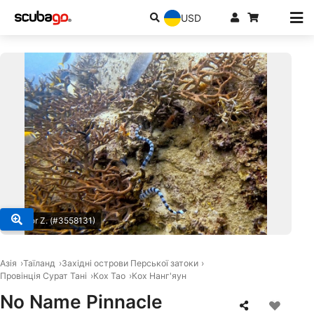
USD
© Fedor Z. (#3558131)
Азія
Таїланд
Західні острови Перської затоки
Провінція Сурат Тані
Кох Тао
Кох Нанг'яун
No Name Pinnacle