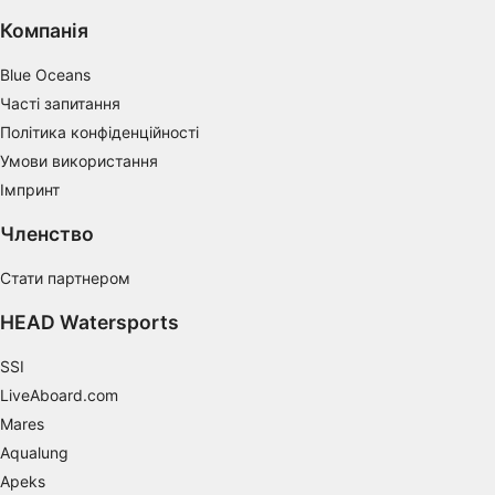
actively requested
Компанія
Non-IAB processing purposes:
Blue Oceans
Necessary
Часті запитання
Performance
Політика конфіденційності
Умови використання
Functional
Імпринт
Advertising
Членство
Стати партнером
HEAD Watersports
SSI
LiveAboard.com
Mares
Aqualung
Apeks