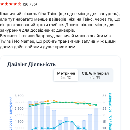
★★★★☆
(26,735)
Класичний пінакль біля Твінс (ще одне місце для занурень),
але тут набагато менше дайверів, ніж на Твінс, через те, що
він розташований трохи глибше. Досить цікаве місце для
занурення для досвідчених дайверів.
Величезні косяки барракуд зазвичай можна знайти між
Twins і No Names, що робить транзитний заплив між цими
двома дайв-сайтами дуже приємним!
Дайвінг Діяльність
Метричні
США/Імперіал
(m, °C)
(ft, °F)