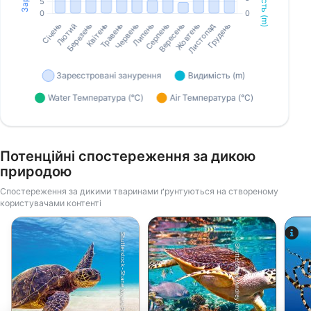
Потенційні спостереження за дикою
природою
Спостереження за дикими тваринами ґрунтуються на створеному
користувачами контенті
Shutterstock-Shane Myers Photography
Shutterstock-Andrey Armyagov