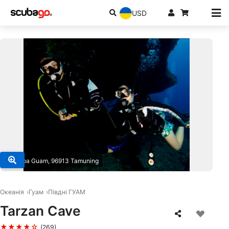
USD
© Scuba Guam, 96913 Tamuning
Океанія
Гуам
Півдні ГУАМ
Tarzan Cave
★★★★☆
(269)