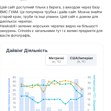
Цей сайт доступний тільки з берега, з виходом через базу
ВМС ГУАМ. Це популярна трубка і дайв-сайт. Можна знайти
старий кран, труби та інші уламки. Цей сайт є домом для
декількох черепах.
Hawksbill і зелених морських черепах видно на більшості
занурень. Crinoids є загальними тут і є великі предмети для
вас/w фотографів.
Дайвінг Діяльність
Метричні
США/Імперіал
(m, °C)
(ft, °F)