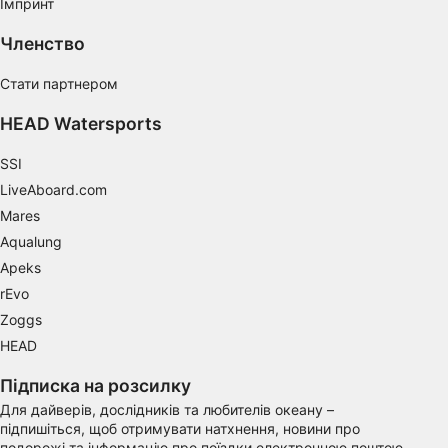
Імпринт
Performance
Членство
Functional
Стати партнером
Advertising
HEAD Watersports
SSI
LiveAboard.com
Mares
Aqualung
Apeks
rEvo
Zoggs
HEAD
Підписка на розсилку
Для дайверів, дослідників та любителів океану –
підпишіться, щоб отримувати натхнення, новини про
подорожі та інформацію про поїздки електронною поштою.