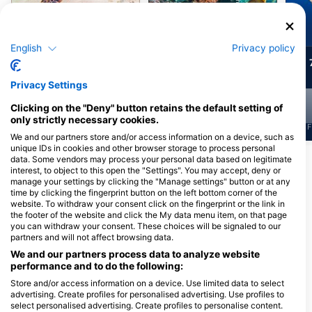
Черепаха
Зелена черепаха
Хоксбіла
English
Privacy policy
24
9
Спостереження
Спостереження
Privacy Settings
Clicking on the "Deny" button retains the default setting of
only strictly necessary cookies.
J
F
M
A
M
J
J
A
S
O
N
D
J
F
M
A
M
J
J
A
S
O
N
D
J
F
We and our partners store and/or access information on a device, such as
unique IDs in cookies and other browser storage to process personal
data. Some vendors may process your personal data based on legitimate
interest, to object to this open the "Settings". You may accept, deny or
Дайвінг-центри обслуговують цей
manage your settings by clicking the "Manage settings" button or at any
дайвінг-сайт
time by clicking the fingerprint button on the left bottom corner of the
website. To withdraw your consent click on the fingerprint or the link in
the footer of the website and click the My data menu item, on that page
you can withdraw your consent. These choices will be signaled to our
Scuba Guam
partners and will not affect browsing data.
167 Marine Corp Dr, 96910
We and our partners process data to analyze website
Hagatna, ГУАМ
performance and to do the following:
Store and/or access information on a device. Use limited data to select
advertising. Create profiles for personalised advertising. Use profiles to
select personalised advertising. Create profiles to personalise content.