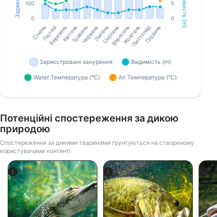
Потенційні спостереження за дикою
природою
Спостереження за дикими тваринами ґрунтуються на створеному
користувачами контенті
iStock-ANDY_BOWLIN
iStock-abadonian