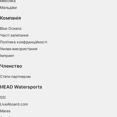
Мексика
Identify devices based on information
actively requested
Мальдіви
Non-IAB processing purposes:
Компанія
Necessary
Blue Oceans
Performance
Часті запитання
Політика конфіденційності
Functional
Умови використання
Імпринт
Advertising
Членство
Стати партнером
HEAD Watersports
SSI
LiveAboard.com
Mares