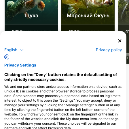
Щука
Морський Окунь
631
433
4
Спостереження
Спостереження
English
Privacy policy
J
F
M
A
M
J
J
A
S
O
N
D
J
F
M
A
M
J
J
A
S
O
N
D
J
F
Privacy Settings
Clicking on the "Deny" button retains the default setting of
Дайвінг-центри обслуговують цей
only strictly necessary cookies.
дайвінг-сайт
We and our partners store and/or access information on a device, such as
unique IDs in cookies and other browser storage to process personal
data. Some vendors may process your personal data based on legitimate
interest, to object to this open the "Settings". You may accept, deny or
manage your settings by clicking the "Manage settings" button or at any
time by clicking the fingerprint button on the left bottom corner of the
Duikcentrum
website. To withdraw your consent click on the fingerprint or the link in
Onderwaterwereld,
the footer of the website and click the My data menu item, on that page
www.onderwaterwereld.com
you can withdraw your consent. These choices will be signaled to our
Koningstraat 40, 2011 TD Haarlem,
partners and will not affect browsing data.