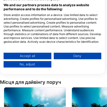
НІДЕРЛАНДИ
We and our partners process data to analyze website
Scuba World Arnhem
performance and to do the following:
Markt 17, 6811 CG Arnhem,
НІДЕРЛАНДИ
Store and/or access information on a device. Use limited data to select
advertising. Create profiles for personalised advertising. Use profiles to
select personalised advertising. Create profiles to personalise content.
Use profiles to select personalised content. Measure advertising
Enker Freedive Education, Enker Freedive Specialists
performance. Measure content performance. Understand audiences
Huygenswende 10, 2182 PH
through statistics or combinations of data from different sources. Develop
Hillegom, НІДЕРЛАНДИ
and improve services. Use limited data to select content. Use precise
geolocation data. Actively scan device characteristics for identification.
You can find further information on data usage by Google here:
https://business.safety.google/privacy/
Data may be shared outside of the European Union and send to the USA.
Accept all
Deny
Your consent and the cookie policy applies solely to this website/app.
No, adjust
View Partner List (1 IAB Vendors)
We use your data for the following purposes:
IAB processing purposes:
Місця для дайвінгу поруч
Store and/or access information on a device
Use limited data to select advertising
Create profiles for personalised advertising