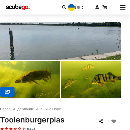
USD
© Duikcentrum The Wave, 2181 AK Hillegom
Європі
Нідерланди
Північне море
Toolenburgerplas
★★★☆☆
(2,847)