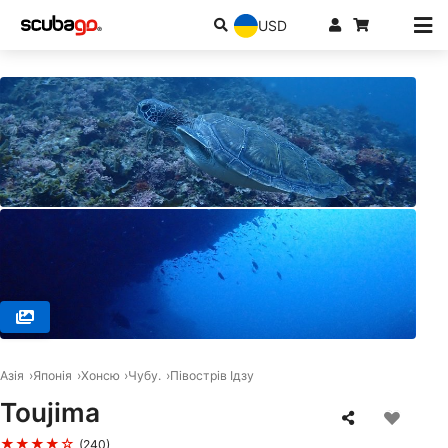
USD
© Diving Lounge aqua QUEST, 1700002 Toshima-ku,
Азія
Японія
Хонсю
Чубу.
Півострів Ідзу
Toujima
★★★★☆
(240)