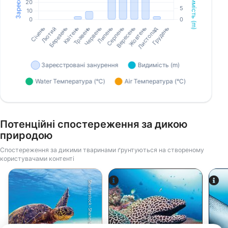
Потенційні спостереження за дикою
природою
Спостереження за дикими тваринами ґрунтуються на створеному
користувачами контенті
Shutterstock-Shane Myers Photography
Alamy-WaterFrame