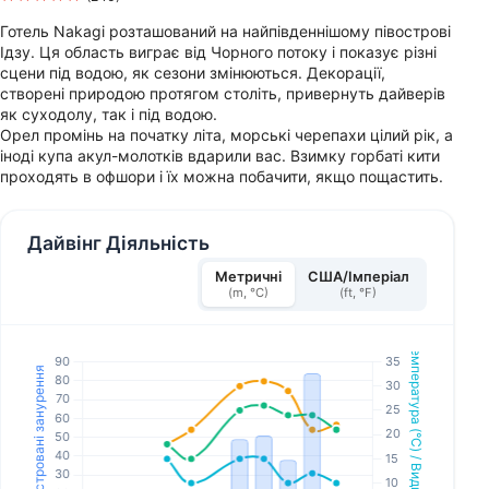
Готель Nakagi розташований на найпівденнішому півострові
Ідзу. Ця область виграє від Чорного потоку і показує різні
сцени під водою, як сезони змінюються. Декорації,
створені природою протягом століть, привернуть дайверів
як суходолу, так і під водою.
Орел промінь на початку літа, морські черепахи цілий рік, а
іноді купа акул-молотків вдарили вас. Взимку горбаті кити
проходять в офшори і їх можна побачити, якщо пощастить.
Дайвінг Діяльність
Метричні
США/Імперіал
(m, °C)
(ft, °F)