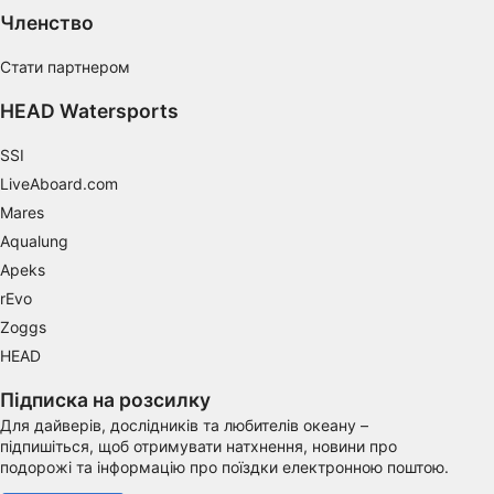
Performance
Членство
Functional
Стати партнером
Advertising
HEAD Watersports
SSI
LiveAboard.com
Mares
Aqualung
Apeks
rEvo
Zoggs
HEAD
Підписка на розсилку
Для дайверів, дослідників та любителів океану –
підпишіться, щоб отримувати натхнення, новини про
подорожі та інформацію про поїздки електронною поштою.