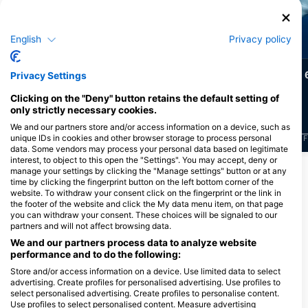
Зелена черепаха
Мурена
English
Privacy policy
85
12
Спостереження
Спостереження
Privacy Settings
Clicking on the "Deny" button retains the default setting of
only strictly necessary cookies.
We and our partners store and/or access information on a device, such as
unique IDs in cookies and other browser storage to process personal
J
F
M
A
M
J
J
A
S
O
N
D
J
F
M
A
M
J
J
A
S
O
N
D
J
F
data. Some vendors may process your personal data based on legitimate
interest, to object to this open the "Settings". You may accept, deny or
manage your settings by clicking the "Manage settings" button or at any
Показати більше тварин
time by clicking the fingerprint button on the left bottom corner of the
website. To withdraw your consent click on the fingerprint or the link in
the footer of the website and click the My data menu item, on that page
Дайвінг-центри обслуговують цей
you can withdraw your consent. These choices will be signaled to our
дайвінг-сайт
partners and will not affect browsing data.
We and our partners process data to analyze website
performance and to do the following:
Store and/or access information on a device. Use limited data to select
advertising. Create profiles for personalised advertising. Use profiles to
SUN La IZU DIVING, サンライ
WITH 新宿, WITH SHINJUKU
select personalised advertising. Create profiles to personalise content.
ズダイビング
東京都新宿区新宿1-17-1, 160-0022
Use profiles to select personalised content. Measure advertising
Shinjuku-ku Shinjuku 1-17-1-1F,
静岡県伊東市川奈286-1, 4140044