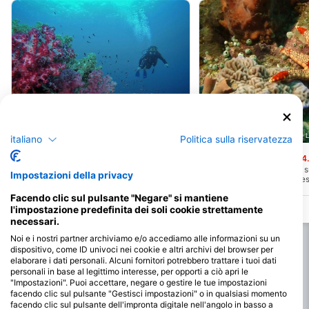
Dodoku Dive Center, 97751 Ternate
Extra Divers Spice Island, 0000
italiano
Politica sulla riservatezza
Tomajiko, Hiri Island
Tanjung Bakau 3
(★4.9)
(★4.
Un sito di immersione per gli amanti delle
Cinque minuti di barca a 
Impostazioni della privacy
pareti, raggiungibile in 5 minuti dalla
Nabucco Spice Island Reso
spiaggia di Sulamadaha, Ternate. La
corallina marginale con gia
Facendo clic sul pulsante "Negare" si mantiene
topografia di questo sito è una parete
che degrada verso un fon
con una profondità massima consigliata
partire da 25 metri.
l'impostazione predefinita dei soli cookie strettamente
di 25 m, lungo la quale si trovano coralli
necessari.
molli colorati e banchi di pesci.
Noi e i nostri partner archiviamo e/o accediamo alle informazioni su un
dispositivo, come ID univoci nei cookie e altri archivi del browser per
elaborare i dati personali. Alcuni fornitori potrebbero trattare i tuoi dati
personali in base al legittimo interesse, per opporti a ciò apri le
"Impostazioni". Puoi accettare, negare o gestire le tue impostazioni
facendo clic sul pulsante "Gestisci impostazioni" o in qualsiasi momento
facendo clic sul pulsante dell'impronta digitale nell'angolo in basso a