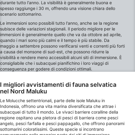
Finalità del trattamento IAB:
durante tutto l'anno. La visibilità è generalmente buona e
spesso raggiunge i 30 m, offrendo una visione chiara dello
Archiviare informazioni su dispositivo e/o
scenario sottomarino.
accedervi
Le immersioni sono possibili tutto l'anno, anche se la regione
Utilizzare dati limitati per la selezione della
subisce delle variazioni stagionali. Il periodo migliore per le
pubblicità
immersioni è generalmente quello che va da ottobre ad aprile,
quando i mari sono più calmi e il tempo è più stabile. Da
Creare profili per la pubblicità
maggio a settembre possono verificarsi venti e correnti più forti
personalizzata
a causa del monsone di sud-est, che possono ridurre la
visibilità e rendere meno accessibili alcuni siti di immersione. È
Utilizzare profili per la selezione di pubblicità
consigliabile che i subacquei pianifichino i loro viaggi di
personalizzata
conseguenza per godere di condizioni ottimali.
Creare profili per la personalizzazione dei
I migliori avvistamenti di fauna selvatica
contenuti
nel Nord Maluku
Utilizzare profili per la selezione di contenuti
Le Molucche settentrionali, parte delle isole Maluku in
personalizzati
Indonesia, offrono una vita marina diversificata che attrae i
subacquei di tutto il mondo. Le vivaci barriere coralline della
Misurare le prestazioni degli annunci
regione ospitano una pletora di pesci di barriera come pesci
angelo, pesci farfalla e pesci pappagallo, che offrono panorami
Misurare le prestazioni dei contenuti
sottomarini coloratissimi. Queste specie si incontrano
comunemente nella maggior parte dei siti di immersione,