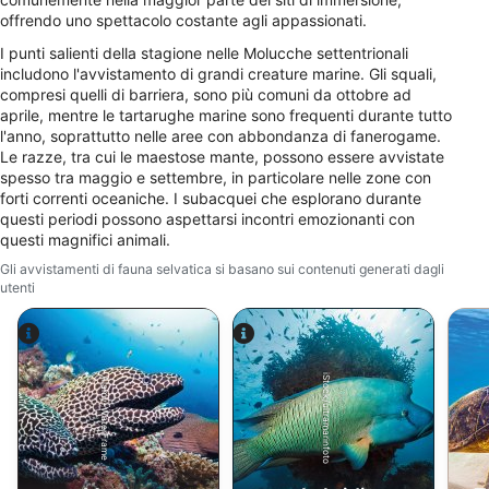
Comprendere il pubblico attraverso
offrendo uno spettacolo costante agli appassionati.
statistiche o la combinazione di dati
I punti salienti della stagione nelle Molucche settentrionali
provenienti da fonti diverse
includono l'avvistamento di grandi creature marine. Gli squali,
compresi quelli di barriera, sono più comuni da ottobre ad
Sviluppare e migliorare i servizi
aprile, mentre le tartarughe marine sono frequenti durante tutto
l'anno, soprattutto nelle aree con abbondanza di fanerogame.
Utilizzare dati limitati per la selezione dei
Le razze, tra cui le maestose mante, possono essere avvistate
contenuti
spesso tra maggio e settembre, in particolare nelle zone con
forti correnti oceaniche. I subacquei che esplorano durante
Caratteristiche speciali IAB:
questi periodi possono aspettarsi incontri emozionanti con
Utilizzare dati di geolocalizzazione precisi
questi magnifici animali.
Gli avvistamenti di fauna selvatica si basano sui contenuti generati dagli
Riconoscere i dispositivi in base a
utenti
informazioni richieste attivamente
Finalità di trattamento non legate all'AIAB:
Necessario
iStock/ultramarinfoto
Alamy-WaterFrame
Prestazione
Funzionale