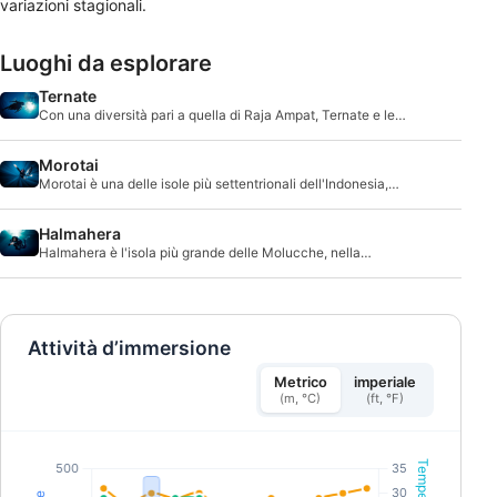
variazioni stagionali.
Luoghi da esplorare
Ternate
Con una diversità pari a quella di Raja Ampat, Ternate e le
isole Molucche sono spesso trascurate.
Morotai
Morotai è una delle isole più settentrionali dell'Indonesia,
situata nella provincia di North Malu
Halmahera
Halmahera è l'isola più grande delle Molucche, nella
provincia di North Maluku, in Indonesia. Situ
Attività d’immersione
Metrico
imperiale
(m, °C)
(ft, °F)