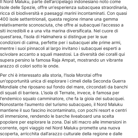
Il Nord Maluku, parte dell'arcipelago indonesiano noto come
Isole delle Spezie, offre un'esperienza subacquea straordinaria,
ricca di biodiversità e paesaggi marini incontaminati. Con quasi
400 isole settentrionali, questa regione rimane una gemma
relativamente sconosciuta, che offre ai subacquei l'accesso a
siti incredibili e a una vita marina diversificata. Nel cuore di
quest'area, l'isola di Halmahera si distingue per le sue
condizioni di calma, perfette per i subacquei alle prime armi,
mentre i suoi pinnacoli al largo invitano i subacquei esperti a
scivolare accanto a squali maestosi. La diversità dei coralli qui
supera persino la famosa Raja Ampat, mostrando un vibrante
arazzo di colori sotto le onde.
Per chi è interessato alla storia, l'Isola Morotai offre
un'opportunità unica di esplorare i cimeli della Seconda Guerra
Mondiale che riposano sul fondo del mare, circondati da banchi
di squali di barriera. L'isola di Ternate, invece, è famosa per
l'endemico squalo camminatore, che fa la gioia dei subacquei.
Nonostante l'aumento del turismo subacqueo, il Nord Maluku
mantiene il suo fascino incontaminato, con pochi resort e centri
di immersione, rendendo le barche liveaboard una scelta
popolare per esplorare la zona. Dai siti macro alle immersioni in
corrente, ogni viaggio nel Nord Maluku promette una nuova
scoperta, arricchita dall'arazzo culturale della regione e dalle