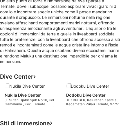
Un altro punto di forza è l'immersione da riva riparata a
Ternate, dove i subacquei possono esplorare vivaci giardini di
corallo e incontrare specie uniche come il pesce mandarino
durante il crepuscolo. Le immersioni notturne nella regione
svelano affascinanti comportamenti marini notturni, offrendo
un'esperienza emozionante agli avventurieri. L'equilibrio tra le
opzioni di immersioni da terra e quelle in liveaboard soddisfa
tutte le preferenze, con le liveaboard che offrono accesso a siti
remoti e incontaminati come le acque cristalline intorno all'isola
di Halmahera. Queste acque ospitano diversi ecosistemi marini
e rendono Maluku una destinazione imperdibile per chi ama le
immersioni.
Dive Center
K
P
Nukila Dive Center
Dodoku Dive Center
B
Jl. Sutan Djabir Sjah No.10, Kel.
Jl. KBN BLK, Kelurahan Kastela,
S
Gamalama , Kec. Ternate
Kecamatan Pulau Ternate, 97751
S
Tengah,Ternate (taman Nukila),
Ternate, MU - Indonesia
97721 Ternate, MU - Indonesia
Siti di immersione