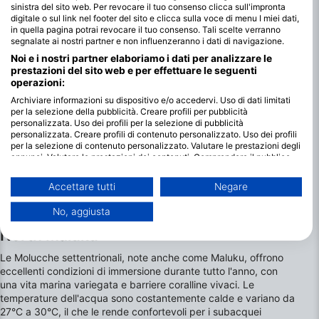
sinistra del sito web. Per revocare il tuo consenso clicca sull'impronta
digitale o sul link nel footer del sito e clicca sulla voce di menu I miei dati,
in quella pagina potrai revocare il tuo consenso. Tali scelte verranno
segnalate ai nostri partner e non influenzeranno i dati di navigazione.
Noi e i nostri partner elaboriamo i dati per analizzare le
prestazioni del sito web e per effettuare le seguenti
operazioni:
Archiviare informazioni su dispositivo e/o accedervi. Uso di dati limitati
per la selezione della pubblicità. Creare profili per pubblicità
personalizzata. Uso dei profili per la selezione di pubblicità
personalizzata. Creare profili di contenuto personalizzato. Uso dei profili
per la selezione di contenuto personalizzato. Valutare le prestazioni degli
annunci. Valutare le prestazioni dei contenuti. Comprendere il pubblico
attraverso statistiche o interconnessioni di dati provenienti da fonti
diverse. Sviluppare e migliorare i servizi. Uso di dati limitati per la
Accettare tutti
Negare
selezione dei contenuti.
È possibile trovare ulteriori informazioni sull'utilizzo dei dati da parte di
No, aggiusta
I migliori mesi per fare immersioni a
Google qui: https://business.safety.google/privacy/
I dati potrebbero essere condivisi al di fuori dell’Unione Europea e inviati
North Maluku
negli Stati Uniti.
Le Molucche settentrionali, note anche come Maluku, offrono
Il tuo consenso e la cookie policy si applicano esclusivamente a questo
sito web/app.
eccellenti condizioni di immersione durante tutto l'anno, con
una vita marina variegata e barriere coralline vivaci. Le
Visualizza l'elenco dei partner (1 Venditori IAB)
temperature dell'acqua sono costantemente calde e variano da
Utilizziamo i tuoi dati per i seguenti scopi:
27°C a 30°C, il che le rende confortevoli per i subacquei