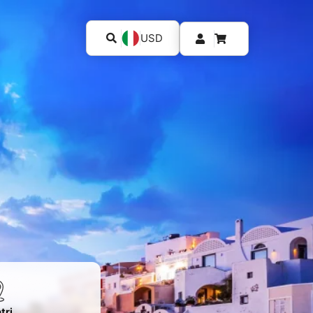
USD
tri