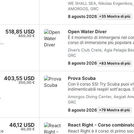
di vita come subacqueo certifica
WE SHALL SEA, Nikolas Evgenikos,
personalizzato è combinato con ses
AMORGOS, GRC
acqua per assicurarti le competen
o
necessarie per sentirti veramente 
8 agosto 2026
+35 Mostra di più
o 6
Otterrai la certificazione SSI Ope
518,85 USD
Open Water Diver
450,00 €
one di dati provenienti da
È il momento di immergersi nel cor
ra
corso di immersione più popolare 
corso imparerai i fondamenti del
Diver’s Club Crete, Agia Pelagia Be
compreso tutto ciò che devi sapere
GRC
sulle tecniche di immersione.Inoltr
gio
certificazione Open Water Diver ric
8 agosto 2026
+83 Mostra di più
mondo. In qualità di Open Water Di
libertà di immergerti con un com
403,55 USD
Prova Scuba
l'accompagnamento di un professi
350,00 €
immersioni.Le calde e limpide acqu
Con il corso SSI Try Scuba puoi viv
nuovissime attrezzature riservate 
indimenticabili respiri sott'acqua. 
istruttori subacquei professionisti
fianco, potrai immergerti in acque
,
Amorgos Diving Center, Aegiali A
ivamente
un'immersione di addestramento 
er
preoccupazioni e sperimentare la 
GRC
emozionante.Questo corso dura 3
subacquee. Al termine di questo b
sessioni di teoria (circa 40 minuti
ottenuto la tua tessera di certifi
8 agosto 2026
+79 Mostra di più
acque confinate (spesso combinat
non vedrai l'ora di fare la tua pr
immersioni)4 immersioni in acqua l
ci sono innumerevoli avventure s
almeno una o due dalla barca)Se ha
46,12 USD
React Right - Corso combinato
aspettano e questo corso è solo l'in
se hai un figlio di questa età, è di
40,00 €
ce
React Right è il corso di primo soc
Junior Open Water Diver.Il prezzo