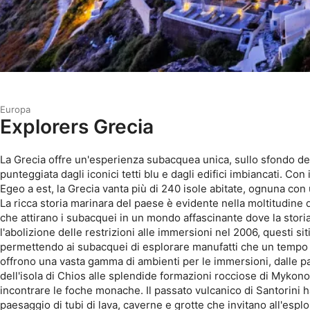
Europa
Explorers Grecia
La Grecia offre un'esperienza subacquea unica, sullo sfondo de
punteggiata dagli iconici tetti blu e dagli edifici imbiancati. Con 
Egeo a est, la Grecia vanta più di 240 isole abitate, ognuna con
La ricca storia marinara del paese è evidente nella moltitudine di
che attirano i subacquei in un mondo affascinante dove la storia
l'abolizione delle restrizioni alle immersioni nel 2006, questi sit
permettendo ai subacquei di esplorare manufatti che un tempo 
offrono una vasta gamma di ambienti per le immersioni, dalle par
dell'isola di Chios alle splendide formazioni rocciose di Myko
incontrare le foche monache. Il passato vulcanico di Santorini h
paesaggio di tubi di lava, caverne e grotte che invitano all'espl