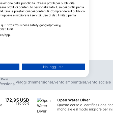
selezione della pubblicità. Creare profili per pubblicità
eare profili di contenuto personalizzato. Uso dei profili per la
Valutare le prestazioni dei contenuti. Comprendere il pubblico
luppare e migliorare i servizi. Uso di dati limitati per la
le qui: https://business.safety.google/privacy/
Stati Uniti.
web/app.
Prossimi eventi
No, aggiusta
Corsi
Viaggi d'immersione
Evento ambientale
Evento sociale
fessional
172,95 USD
Open Water Diver
150,00 €
le
Questo corso di certificazione rico
mondiale è il modo migliore per in