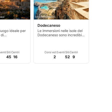
paul
iStock/frantic00.
Dodecaneso
 luogo ideale per
Le immersioni nelle isole del
 di
Dodecaneso sono incredibili,
to che offre
dove si può giocare con le
rietà di relitti
foche o avvistare relitti
sott'acqua.
venti
Siti
Centri
Corsi ed Eventi
Siti
Centri
45
16
2
52
9