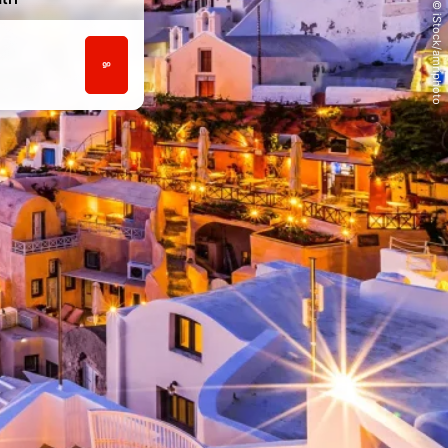
© iStock/amriphoto