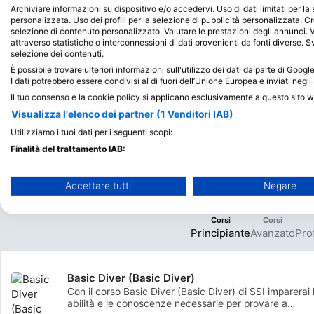
settentrionale
Archiviare informazioni su dispositivo e/o accedervi. Uso di dati limitati per la 
Le isole dell'Egeo
personalizzata. Uso dei profili per la selezione di pubblicità personalizzata. Cr
settentrionale hanno alcuni
selezione di contenuto personalizzato. Valutare le prestazioni degli annunci. 
dei migliori siti di immersione
attraverso statistiche o interconnessioni di dati provenienti da fonti diverse. Svi
selezione dei contenuti.
della Grecia con attrazioni
naturali e relitti.
Corsi ed Eventi
Siti
Centri
È possibile trovare ulteriori informazioni sull'utilizzo dei dati da parte di Goog
10
19
3
I dati potrebbero essere condivisi al di fuori dell’Unione Europea e inviati negli 
Il tuo consenso e la cookie policy si applicano esclusivamente a questo sito 
Visualizza l'elenco dei partner (1 Venditori IAB)
Utilizziamo i tuoi dati per i seguenti scopi:
Finalità del trattamento IAB:
Archiviare informazioni su dispositivo e/o accedervi
Accettare tutti
Negare
Utilizzare dati limitati per la selezione della pubblicità
Corsi
Corsi
Creare profili per la pubblicità personalizzata
Principiante
Avanzato
Pro
Utilizzare profili per la selezione di pubblicità personalizzata
Basic Diver (Basic Diver)
Creare profili per la personalizzazione dei contenuti
Con il corso Basic Diver (Basic Diver) di SSI imparerai 
abilità e le conoscenze necessarie per provare a