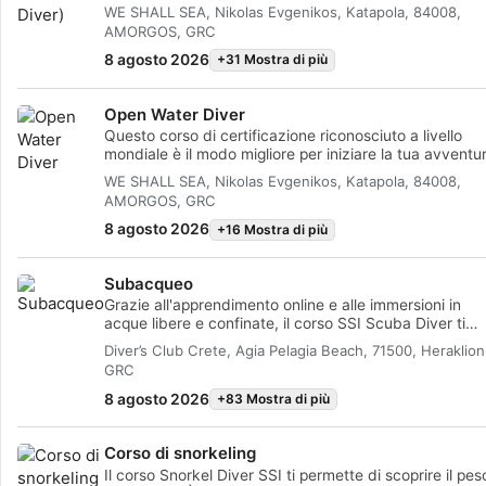
Utilizzare profili per la selezione di contenuti personalizzati
immergerti fino a 12 m di profondità con un
WE SHALL SEA, Nikolas Evgenikos, Katapola, 84008,
professionista SSI. È un ottimo modo per esplorare
AMORGOS, GRC
meglio il mondo subacqueo mentre provi a immergerti.
Misurare le prestazioni degli annunci
L'intero programma Basic Diver può essere accreditat
8 agosto 2026
+31 Mostra di più
per i programmi Scuba Diver o Open Water Diver entr
Misurare le prestazioni dei contenuti
mesi, così potrai fare il passo successivo nella tua
Open Water Diver
avventura subacquea.
Comprendere il pubblico attraverso statistiche o la combinazi
Questo corso di certificazione riconosciuto a livello
fonti diverse
mondiale è il modo migliore per iniziare la tua avventu
di vita come subacqueo certificato. L'addestramento
WE SHALL SEA, Nikolas Evgenikos, Katapola, 84008,
personalizzato è combinato con sessioni di pratica in
Sviluppare e migliorare i servizi
AMORGOS, GRC
acqua per assicurarti di avere le competenze e
l'esperienza necessarie per sentirti veramente a tuo a
8 agosto 2026
+16 Mostra di più
Utilizzare dati limitati per la selezione dei contenuti
sott'acqua. Otterrai la certificazione SSI Open Water
Diver.
Caratteristiche speciali IAB:
Subacqueo
Grazie all'apprendimento online e alle immersioni in
Utilizzare dati di geolocalizzazione precisi
acque libere e confinate, il corso SSI Scuba Diver ti
fornisce le basi perfette per diventare un subacqueo
Diver’s Club Crete, Agia Pelagia Beach, 71500, Heraklion
Riconoscere i dispositivi in base a informazioni richieste att
indipendente e sicuro. Imparerai tutto ciò che serve p
GRC
le immersioni in acque libere fino a una profondità
Finalità di trattamento non legate all'AIAB:
massima di 12 metri insieme a un professionista SSI.
8 agosto 2026
+83 Mostra di più
Con questo corso completerai circa la metà del corso
Necessario
Open Water Diver e potrai aggiornare la tua
Corso di snorkeling
certificazione in seguito. Tutto ciò che devi fare è
Prestazione
completare le restanti unità di teoria e di acque libere
Il corso Snorkel Diver SSI ti permette di scoprire il pes