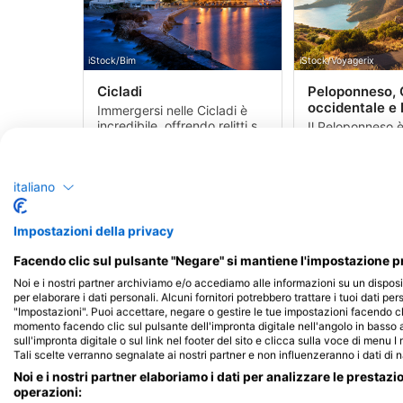
iStock/Bim
iStock/Voyagerix
Cicladi
Peloponneso, 
occidentale e 
Immergersi nelle Cicladi è
incredibile, offrendo relitti sia
Il Peloponneso 
antichi che moderni a grotte,
l'alta qualità de
pareti e scogliere e alcuni
che offrono incred
stupefacenti scenari
barriere corallin
vulcanici sottomarini.
rocciose e cany
italiano
Corsi ed Eventi
Siti
Centri
Corsi ed Event
79
99
11
3
Impostazioni della privacy
Facendo clic sul pulsante "Negare" si mantiene l'impostazione pr
Noi e i nostri partner archiviamo e/o accediamo alle informazioni su un disposi
per elaborare i dati personali. Alcuni fornitori potrebbero trattare i tuoi dati per
"Impostazioni". Puoi accettare, negare o gestire le tue impostazioni facendo cl
momento facendo clic sul pulsante dell'impronta digitale nell'angolo in basso a
sull'impronta digitale o sul link nel footer del sito e clicca sulla voce di menu I
Tali scelte verranno segnalate ai nostri partner e non influenzeranno i dati di 
iStock/nejdetduzen
Noi e i nostri partner elaboriamo i dati per analizzare le prestazi
Isole dell'Egeo
operazioni: