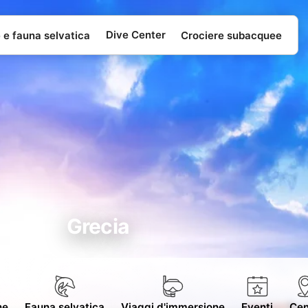
Dive Center
e e fauna selvatica
Crociere subacquee
Grecia
ne
Fauna selvatica
Viaggi d'immersione
Eventi
Cen