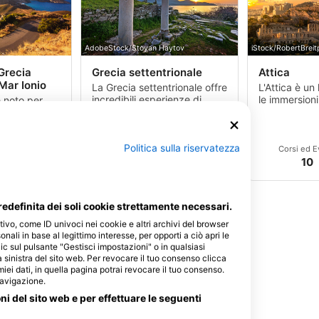
AdobeStock/Stoyan Haytov
iStock/RobertBreit
Grecia
Grecia settentrionale
Attica
Mar Ionio
La Grecia settentrionale offre
L'Attica è un
incredibili esperienze di
le immersioni
è noto per
immersione con alcune aree
addestramen
lle immersioni
marine protette e pesci di
una grande va
ibili relitti,
grandi dimensioni.
diversi.
e, formazioni
on.
Politica sulla riservatezza
i
Siti
Centri
Corsi ed Eventi
Siti
Centri
Corsi ed E
102
22
2
98
18
10
edefinita dei soli cookie strettamente necessari.
tivo, come ID univoci nei cookie e altri archivi del browser
sonali in base al legittimo interesse, per opporti a ciò apri le
ic sul pulsante "Gestisci impostazioni" o in qualsiasi
 sinistra del sito web. Per revocare il tuo consenso clicca
 miei dati, in quella pagina potrai revocare il tuo consenso.
navigazione.
oni del sito web e per effettuare le seguenti