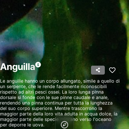
Creare profili per la pubblicità
personalizzata
Utilizzare profili per la selezione di pubblicità
personalizzata
Creare profili per la personalizzazione dei
contenuti
Utilizzare profili per la selezione di contenuti
Anguilla
personalizzati
Misurare le prestazioni degli annunci
Le anguille hanno un corpo allungato, simile a quello di
un serpente, che le rende facilmente riconoscibili
Misurare le prestazioni dei contenuti
rispetto ad altri pesci ossei. La loro lunga pinna
dorsale si fonde con le sue pinne caudale e anale,
Comprendere il pubblico attraverso
rendendo una pinna continua per tutta la lunghezza
statistiche o la combinazione di dati
del suo corpo superiore. Mentre trascorrono la
provenienti da fonti diverse
maggior parte della loro vita adulta in acqua dolce, la
maggior parte delle specie migrano verso l'oceano
Sviluppare e migliorare i servizi
per deporre le uova.