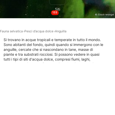
Utilizzare dati limitati per la selezione dei
Siti
contenuti
133
© iStock-wrangel
Caratteristiche speciali IAB:
Utilizzare dati di geolocalizzazione precisi
Fauna selvatica
Pesci d’acqua dolce
Anguilla
Riconoscere i dispositivi in base a
Si trovano in acque tropicali e temperate in tutto il mondo.
informazioni richieste attivamente
Sono abitanti del fondo, quindi quando si immergono con le
Finalità di trattamento non legate all'AIAB:
anguille, cercate che si nascondano in tane, masse di
piante e tra substrati rocciosi. Si possono vedere in quasi
Necessario
tutti i tipi di siti d'acqua dolce, compresi fiumi, laghi,
torrenti e persino cave fangose. Se volete immergervi con
Prestazione
loro, esplorate la mappa qui sotto per i siti di immersione in
tutto il mondo dove possono essere visti.
Funzionale
Siti di immersione con questo animale
Pubblicità