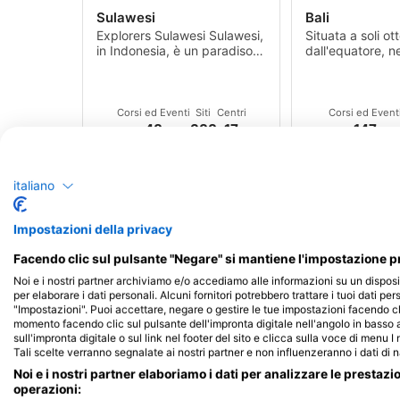
Sulawesi
Bali
Explorers Sulawesi Sulawesi,
Situata a soli ot
in Indonesia, è un paradiso
dall'equatore, n
per i subacquei che offre un
Giava, Bali si tro
caleidoscopio
di Lombok e Gia
Indonesia.
Corsi ed Eventi
Siti
Centri
Corsi ed Event
48
388
17
147
italiano
Impostazioni della privacy
Facendo clic sul pulsante "Negare" si mantiene l'impostazione pr
Noi e i nostri partner archiviamo e/o accediamo alle informazioni su un disposi
Shutterstock/Pambudi Yoga Perdana
Shutterstock-Sergii Fig
per elaborare i dati personali. Alcuni fornitori potrebbero trattare i tuoi dati per
"Impostazioni". Puoi accettare, negare o gestire le tue impostazioni facendo cl
North Moluccas/Maluku
Java
momento facendo clic sul pulsante dell'impronta digitale nell'angolo in basso a
Il Nord Maluku offre una
Explorers Java 
sull'impronta digitale o sul link nel footer del sito e clicca sulla voce di menu I
varietà di culture e attrazioni
vulcanica di Gia
Tali scelte verranno segnalate ai nostri partner e non influenzeranno i dati di 
da esplorare in questo
Indonesia, e dell
Noi e i nostri partner elaboriamo i dati per analizzare le prestazi
rifugio tropicale.
adiacenti ha dat
operazioni:
Siti
Centri
Corsi ed Event