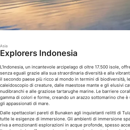
Asia
Explorers Indonesia
L'Indonesia, un incantevole arcipelago di oltre 17.500 isole, of
senza eguali grazie alla sua straordinaria diversità e alla vibr
il secondo paese più ricco al mondo in termini di biodiversità, 
caleidoscopio di creature, dalle maestose mante e gli elusivi cav
nudibranchi e alle graziose tartarughe marine. Le barriere cora
gamma di colori e forme, creando un arazzo sottomarino che è 
gli appassionati di mare.
Dalle spettacolari pareti di Bunaken agli inquietanti relitti di T
tutte le esigenze di immersione. Gli ambienti di immersione spa
riva a emozionanti esplorazioni in acque profonde, spesso access