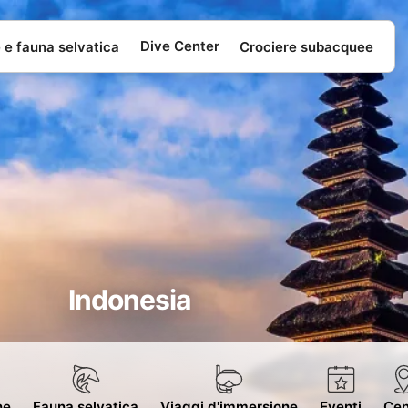
Dive Center
e e fauna selvatica
Crociere subacquee
Indonesia
ne
Fauna selvatica
Viaggi d'immersione
Eventi
Cen