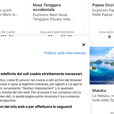
Nusa Tenggara
Papua Occi
occidentale
to gradi
Explorers Pa
el Mare di
Nella Papua 
Explorers West Nusa
va tra le isole
trovano le 1.
Tenggara Situata nella
va in
compongono 
catena delle Piccole Isole
della Sonda, West Nusa
Tenggar
i
Siti
Centri
Corsi ed Eventi
Siti
Centri
Corsi ed E
151
81
28
98
28
9
Politica sulla riservatezza
edefinita dei soli cookie strettamente necessari.
tivo, come ID univoci nei cookie e altri archivi del browser
urnyi
AdobeStock-b-neeser
Shutterstock/Fabi
sonali in base al legittimo interesse, per opporti a ciò apri le
ic sul pulsante "Gestisci impostazioni" o in qualsiasi
Kalimantan
Maluku
 sinistra del sito web. Per revocare il tuo consenso clicca
La natura
Explorers Kalimanta Nel
Le Maluku, 
 miei dati, in quella pagina potrai revocare il tuo consenso.
va, in
Kalimantan orientale. Nel
Isole delle S
navigazione.
e isole
Borneo indonesiano, intorno
al centro del
oni del sito web e per effettuare le seguenti
o vita a in
all'arcipelago di Dera
costituiscon
isolamento c
i
Siti
Centri
Corsi ed Eventi
Siti
Centri
Sit