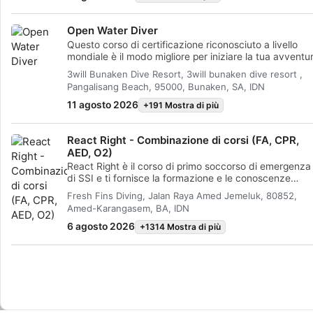
Diver o Open Water Diver entro 6 mesi, così potrai fare
Funzionale
passo successivo nella tua avventura subacquea.
Open Water Diver
Questo corso di certificazione riconosciuto a livello
Pubblicità
mondiale è il modo migliore per iniziare la tua avventu
di vita come subacqueo certificato. L'addestramento
3will Bunaken Dive Resort, 3will bunaken dive resort ,
personalizzato è combinato con sessioni di pratica in
Pangalisang Beach, 95000, Bunaken, SA, IDN
acqua per assicurarti di avere le competenze e
l'esperienza necessarie per sentirti veramente a tuo a
11 agosto 2026
+191 Mostra di più
sott'acqua. Otterrai la certificazione SSI Open Water
Diver.
React Right - Combinazione di corsi (FA, CPR,
AED, O2)
React Right è il corso di primo soccorso di emergenza
di SSI e ti fornisce la formazione e le conoscenze
necessarie per agire come primo soccorritore in caso 
Fresh Fins Diving, Jalan Raya Amed Jemeluk, 80852,
emergenza medica. In questo programma subacqueo
Amed-Karangasem, BA, IDN
flessibile, puoi scegliere quali argomenti vuoi
approfondire, tra cui la valutazione primaria, il primo
6 agosto 2026
+1314 Mostra di più
soccorso, la RCP e le tecniche di stabilizzazione
primaria. Potrai anche imparare a somministrare
l’ossigeno nelle emergenze subacquee e le nozioni di
base sul defibrillatore automatico esterno (DAE). Graz
a una combinazione di sessioni accademiche e scenar
di addestramento pratico, questo corso ti fornirà gli
strumenti e la sicurezza necessari per intervenire in