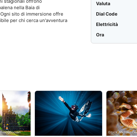
i stagionali offrono
Valuta
alena nella Baia di
Dial Code
 Ogni sito di immersione offre
bile per chi cerca un'avventura
Elettricità
Ora
i duangdoosan
iStock-Michael-Zei