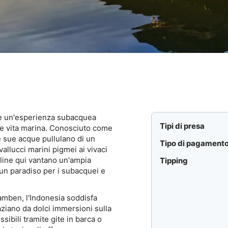
fre un'esperienza subacquea
Tipi di presa
ante vita marina. Conosciuto come
le sue acque pullulano di un
Tipo di pagament
allucci marini pigmei ai vivaci
lline qui vantano un'ampia
Tipping
un paradiso per i subacquei e
ulamben, l'Indonesia soddisfa
ziano da dolci immersioni sulla
ibili tramite gite in barca o