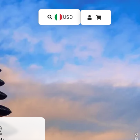
USD
tri