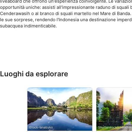
liveaboard che offrono un'esperienza coinvolgente. Le variazion
opportunità uniche: assisti all'impressionante raduno di squali b
Cenderawasih o al branco di squali martello nel Mare di Banda.
le sue sorprese, rendendo l'Indonesia una destinazione imperdi
subacquea indimenticabile.
Luoghi da esplorare
iStock-lanabyko
Shutterstock/chancha