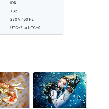
IDR
+62
230 V / 50 Hz
UTC+7 to UTC+9
gler