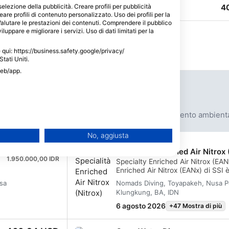
ricca e impor
33
30
1
43
4
4
selezione della pubblicità. Creare profili per pubblicità
eare profili di contenuto personalizzato. Uso dei profili per la
Valutare le prestazioni dei contenuti. Comprendere il pubblico
luppare e migliorare i servizi. Uso di dati limitati per la
le qui: https://business.safety.google/privacy/
Stati Uniti.
web/app.
Prossimi eventi
si
Viaggi d'immersione
Pacchetto immersioni
Evento ambient
ional
No, aggiusta
108,22 USD
Specialità Enriched Air Nitrox 
1.950.000,00 IDR
Specialty Enriched Air Nitrox (EAN
Enriched Air Nitrox (EANx) di SSI è
immersione più popolari, che perm
sa
Nomads Diving, Toyapakeh, Nusa P
utilizzare una miscela respiratori
Klungkung, BA, IDN
di ossigeno superiore a quella dell
Immergendosi con Enriched Air Nit
6 agosto 2026
+47 Mostra di più
a
possono estendere i loro limiti di
ridurre l'assorbimento di azoto e 