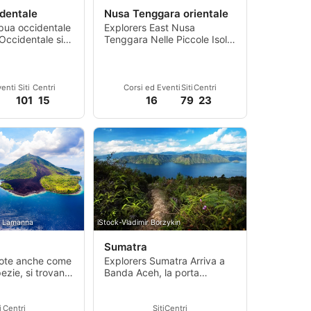
dentale
Nusa Tenggara orientale
pua occidentale
Explorers East Nusa
Occidentale si
Tenggara Nelle Piccole Isole
500 isole che
della Sonda si trova la Nusa
l'arcip
Tenggara Orientale, co
venti
Siti
Centri
Corsi ed Eventi
Siti
Centri
101
15
16
79
23
o Lamanna
iStock-Vladimir Borzykin
Sumatra
note anche come
Explorers Sumatra Arriva a
pezie, si trovano
Banda Aceh, la porta
l'Indonesia e
d'accesso a Palau Weh, e
o uno splendido
prendi un motoscafo per
on una storia
amm
i
Centri
Siti
Centri