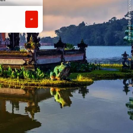
© iStock/tawatchaiprakobkit