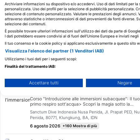
105
4
2
Archiviare informazioni su dispositivo e/o accedervi. Uso di dati limitati per la 
personalizzata. Uso dei profili per la selezione di pubblicità personalizzata. Cr
selezione di contenuto personalizzato. Valutare le prestazioni degli annunci. 
attraverso statistiche o interconnessioni di dati provenienti da fonti diverse. Svi
selezione dei contenuti.
È possibile trovare ulteriori informazioni sull'utilizzo dei dati da parte di Goog
I dati potrebbero essere condivisi al di fuori dell’Unione Europea e inviati negli 
Il tuo consenso e la cookie policy si applicano esclusivamente a questo sito 
Visualizza l'elenco dei partner (1 Venditori IAB)
Utilizziamo i tuoi dati per i seguenti scopi:
Finalità del trattamento IAB:
Corsi
Corsi
Cor
Principiante
Avanzato
Profess
Archiviare informazioni su dispositivo e/o accedervi
Accettare tutti
Negare
Utilizzare dati limitati per la selezione della pubblicità
Prova l’immersione
Corso "Introduzione alle immersioni subacquee": Il tuo
Creare profili per la pubblicità personalizzata
primo respiro sott'acqua> Scopri la magia sotto la
superficie con il nostro corso “Introduzione alle
Sanctum Dive Indonesia Nusa Penida, Jl. Prapat PED, Nu
Utilizzare profili per la selezione di pubblicità personalizzata
immersioni subacquee”, progettato per chi non ha
Penida, 80771, Klungkung, BA, IDN
ancora la certificazione.> Schema del corso:> * Ore
8:00: Allenamento in piscina (circa 45 minuti)> *
6 agosto 2026
+160 Mostra di più
Creare profili per la personalizzazione dei contenuti
Seguite da 2 immersioni guidate in mare aperto (Mant
Point e Crystal Bay o 2 siti di North Reef)> * Partenza: