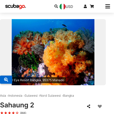
USD
© Coral Eye Resort Bangka, 95375 Manado
Asia
Indonesia
Sulawesi
Nord Sulawesi
Bangka
Sahaung 2
★★★★☆
(88)