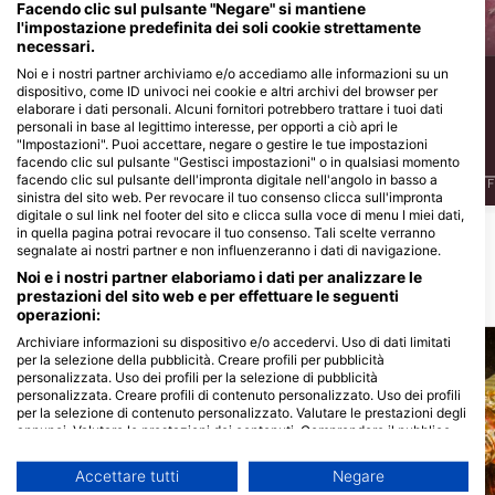
Facendo clic sul pulsante "Negare" si mantiene
l'impostazione predefinita dei soli cookie strettamente
necessari.
13
11
Avvistamenti
Avvistamenti
Noi e i nostri partner archiviamo e/o accediamo alle informazioni su un
dispositivo, come ID univoci nei cookie e altri archivi del browser per
elaborare i dati personali. Alcuni fornitori potrebbero trattare i tuoi dati
personali in base al legittimo interesse, per opporti a ciò apri le
"Impostazioni". Puoi accettare, negare o gestire le tue impostazioni
J
F
M
A
M
J
J
A
S
O
N
D
J
F
M
A
M
J
J
A
S
O
N
D
facendo clic sul pulsante "Gestisci impostazioni" o in qualsiasi momento
facendo clic sul pulsante dell'impronta digitale nell'angolo in basso a
J
F
sinistra del sito web. Per revocare il tuo consenso clicca sull'impronta
digitale o sul link nel footer del sito e clicca sulla voce di menu I miei dati,
in quella pagina potrai revocare il tuo consenso. Tali scelte verranno
Mostra altri animali
segnalate ai nostri partner e non influenzeranno i dati di navigazione.
Noi e i nostri partner elaboriamo i dati per analizzare le
prestazioni del sito web e per effettuare le seguenti
Siti d’immersione nelle vicinanze
operazioni:
Archiviare informazioni su dispositivo e/o accedervi. Uso di dati limitati
per la selezione della pubblicità. Creare profili per pubblicità
personalizzata. Uso dei profili per la selezione di pubblicità
personalizzata. Creare profili di contenuto personalizzato. Uso dei profili
per la selezione di contenuto personalizzato. Valutare le prestazioni degli
annunci. Valutare le prestazioni dei contenuti. Comprendere il pubblico
attraverso statistiche o interconnessioni di dati provenienti da fonti
diverse. Sviluppare e migliorare i servizi. Uso di dati limitati per la
Accettare tutti
Negare
selezione dei contenuti.