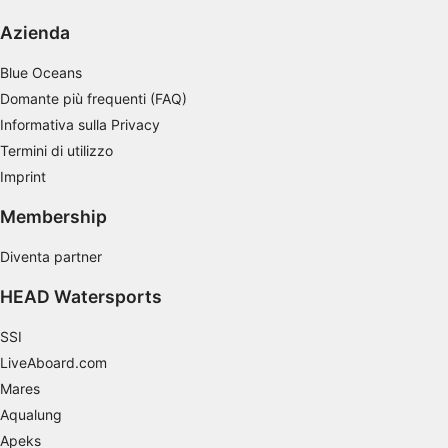
contenuti
Azienda
Utilizzare profili per la selezione di contenuti
personalizzati
Blue Oceans
Domante più frequenti (FAQ)
Misurare le prestazioni degli annunci
Informativa sulla Privacy
Misurare le prestazioni dei contenuti
Termini di utilizzo
Imprint
Comprendere il pubblico attraverso
statistiche o la combinazione di dati
Membership
provenienti da fonti diverse
Diventa partner
Sviluppare e migliorare i servizi
HEAD Watersports
Utilizzare dati limitati per la selezione dei
contenuti
SSI
Caratteristiche speciali IAB:
LiveAboard.com
Utilizzare dati di geolocalizzazione precisi
Mares
Aqualung
Riconoscere i dispositivi in base a
informazioni richieste attivamente
Apeks