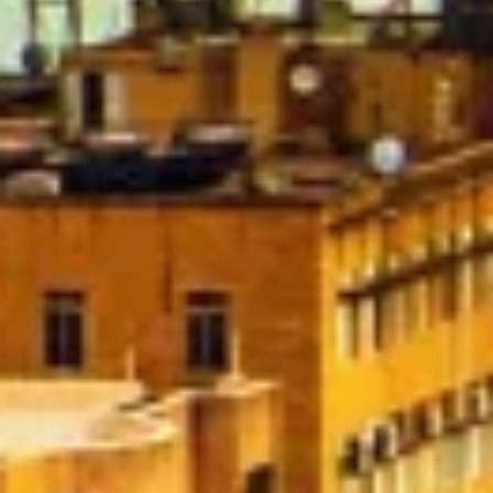
personalizzata
Creare profili per la personalizzazione dei
contenuti
Utilizzare profili per la selezione di contenuti
personalizzati
Misurare le prestazioni degli annunci
Misurare le prestazioni dei contenuti
Comprendere il pubblico attraverso
statistiche o la combinazione di dati
provenienti da fonti diverse
Sviluppare e migliorare i servizi
Utilizzare dati limitati per la selezione dei
contenuti
Caratteristiche speciali IAB:
Utilizzare dati di geolocalizzazione precisi