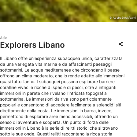
© AdobeStock/sami
Asia
Explorers Libano
Il Libano offre un'esperienza subacquea unica, caratterizzata
da una variegata vita marina e da affascinanti paesaggi
sottomarini. Le acque mediterranee che circondano il paese
offrono un clima moderato, che lo rende adatto alle immersioni
quasi tutto l'anno. I subacquei possono esplorare barriere
coralline vivaci e ricche di specie di pesci, oltre a intriganti
immersioni in parete che rivelano l'intricata topografia
sottomarina. Le immersioni da riva sono particolarmente
popolari e consentono di accedere facilmente a splendidi siti
direttamente dalla costa. Le immersioni in barca, invece,
permettono di esplorare aree meno accessibili, offrendo un
senso di avventura e scoperta. Un punto di forza delle
immersioni in Libano è la serie di relitti storici che si trovano
sotto le sue onde. Questi relitti raccontano la ricca storia