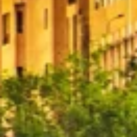
Riconoscere i dispositivi in base a
informazioni richieste attivamente
Finalità di trattamento non legate all'AIAB:
Necessario
Prestazione
Funzionale
Pubblicità