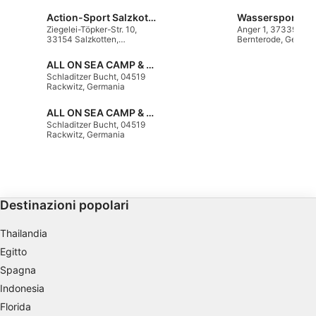
statistiche o la combinazione di dati
Action-Sport Salzkotten, Tauchcenter
Wassersport Ko
provenienti da fonti diverse
Ziegelei-Töpker-Str. 10,
Anger 1, 37339 OT
33154 Salzkotten,
Bernterode, German
Germania
Sviluppare e migliorare i servizi
ALL ON SEA CAMP & SPORT RESORT, Schladitzer See
Schladitzer Bucht, 04519
Utilizzare dati limitati per la selezione dei
Rackwitz, Germania
contenuti
ALL ON SEA CAMP & SPORT RESORT, Schladitzer See
Caratteristiche speciali IAB:
Schladitzer Bucht, 04519
Rackwitz, Germania
Utilizzare dati di geolocalizzazione precisi
Riconoscere i dispositivi in base a
informazioni richieste attivamente
Finalità di trattamento non legate all'AIAB:
Destinazioni popolari
Necessario
Thailandia
Egitto
Prestazione
Spagna
Funzionale
Indonesia
Florida
Pubblicità