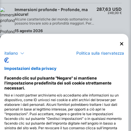
287,63 USD
Immersioni profonde - Profonde, ma
249,00 €
sicure!
Alcune caratteristiche del mondo sottomarino si
possono trovare solo a profondità maggiori. Per
immergersi in questi interessanti ed emozionanti
15 agosto 2026
siti di immersione in modo sicuro e rilassato sono
necessarie conoscenze e competenze aggiuntive.
Il corso Speciality Deep Diving insegna i rischi
aggiuntivi associati alle immersioni in aree più
profonde e come evitarli.
italiano
Politica sulla riservatezza
206,77 USD
Immersioni notturne e visibilità limitata -
179,00 €
Le immersioni non devono
necessariamente terminare al tramonto.
Impostazioni della privacy
L'esperienza speciale dell'immersione è di solito al
crepuscolo, con il passaggio dal giorno alla notte
Facendo clic sul pulsante "Negare" si mantiene
e la particolare rifrazione della luce. Inoltre, ci
26 settembre 2026
sono aree di immersione che offrono solo una luce
l'impostazione predefinita dei soli cookie strettamente
diurna limitata o nulla. Le immersioni in queste
necessari.
condizioni richiedono conoscenze e abilità
speciali, che vengono insegnate nell'ambito di
Noi e i nostri partner archiviamo e/o accediamo alle informazioni su un
questo corso speciale. Queste includono i requisiti
dispositivo, come ID univoci nei cookie e altri archivi del browser per
per l'orientamento, l'uso di attrezzature speciali e
elaborare i dati personali. Alcuni fornitori potrebbero trattare i tuoi dati
le caratteristiche speciali della comunicazione.
personali in base al legittimo interesse, per opporti a ciò apri le
Questo corso di immersione include 2 immersioni
"Impostazioni". Puoi accettare, negare o gestire le tue impostazioni
in acque libere e le lampade sono incluse.
facendo clic sul pulsante "Gestisci impostazioni" o in qualsiasi momento
facendo clic sul pulsante dell'impronta digitale nell'angolo in basso a
sinistra del sito web. Per revocare il tuo consenso clicca sull'impronta