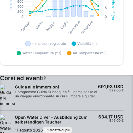
Corsi ed eventi
691,93 USD
Guida alle immersioni
599,00 €
Il programma Guida Subacquea è il primo passo di
un viaggio emozionante, in cui si impara a guidare
in sicurezza i subacquei certificati in ambienti
diversi e in condizioni mutevoli. Grazie ai briefing
sulle immersioni, alla valutazione delle condizioni
di immersione e alla guida delle immersioni,
634,17 USD
Open Water Diver - Ausbildung zum
diventerai una guida subacquea sicura in
549,00 €
pochissimo tempo. Inizia la tua carriera
selbständigen Taucher
professionale come guida subacquea o qualificati
come divemaster.
11 agosto 2026
+1 Mostra di più