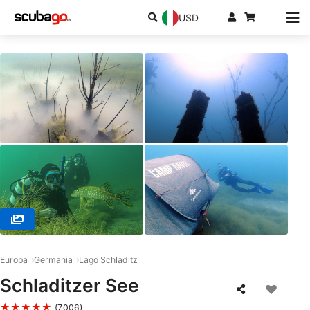
USD
© ALL ON SEA CAMP & SPORT RESORT GmbH, 04519 Rackwitz
Europa
Germania
Lago Schladitz
Schladitzer See
★★★★★
(7,006)