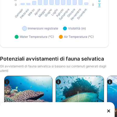
Potenziali avvistamenti di fauna selvatica
Gli avvistamenti di fauna selvatica si basano sui contenuti generati dagli
utenti
iStock/ultramarinfoto
Alamy-WaterFrame