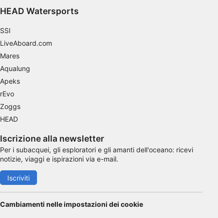
HEAD Watersports
Utilizzare dati di geolocalizzazione precisi
Riconoscere i dispositivi in base a
SSI
informazioni richieste attivamente
LiveAboard.com
Finalità di trattamento non legate all'AIAB:
Mares
Aqualung
Necessario
Apeks
Prestazione
rEvo
Zoggs
Funzionale
HEAD
Pubblicità
Iscrizione alla newsletter
Per i subacquei, gli esploratori e gli amanti dell'oceano: ricevi
notizie, viaggi e ispirazioni via e-mail.
Iscriviti
Cambiamenti nelle impostazioni dei cookie