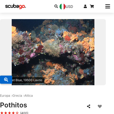
USD
© Planet Blue, 19500 Lavrio
Europa
Grecia
Attica
Pothitos
★★★★☆
(400)