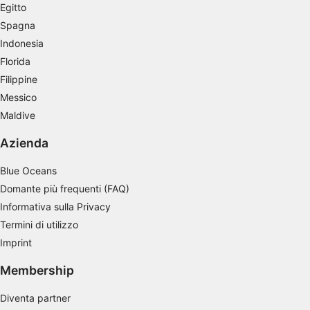
Egitto
Utilizzare profili per la selezione di pubblicità
personalizzata
Spagna
Indonesia
Creare profili per la personalizzazione dei
Florida
contenuti
Filippine
Utilizzare profili per la selezione di contenuti
Messico
personalizzati
Maldive
Misurare le prestazioni degli annunci
Azienda
Misurare le prestazioni dei contenuti
Blue Oceans
Comprendere il pubblico attraverso
Domante più frequenti (FAQ)
statistiche o la combinazione di dati
Informativa sulla Privacy
provenienti da fonti diverse
Termini di utilizzo
Sviluppare e migliorare i servizi
Imprint
Utilizzare dati limitati per la selezione dei
Membership
contenuti
Diventa partner
Caratteristiche speciali IAB: