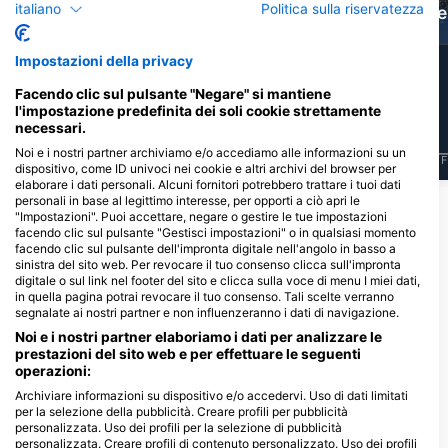
italiano
Politica sulla riservatezza
Murena
Labridi
Ce
Impostazioni della privacy
11
10
Avvistamenti
Avvistamenti
Facendo clic sul pulsante "Negare" si mantiene
l'impostazione predefinita dei soli cookie strettamente
necessari.
Noi e i nostri partner archiviamo e/o accediamo alle informazioni su un
J
F
M
A
M
J
J
A
S
O
N
D
J
F
M
A
M
J
J
A
S
O
N
D
J
F
dispositivo, come ID univoci nei cookie e altri archivi del browser per
elaborare i dati personali. Alcuni fornitori potrebbero trattare i tuoi dati
personali in base al legittimo interesse, per opporti a ciò apri le
"Impostazioni". Puoi accettare, negare o gestire le tue impostazioni
Centri d'immersione che riforniscono
facendo clic sul pulsante "Gestisci impostazioni" o in qualsiasi momento
questo sito d'immersione
facendo clic sul pulsante dell'impronta digitale nell'angolo in basso a
sinistra del sito web. Per revocare il tuo consenso clicca sull'impronta
digitale o sul link nel footer del sito e clicca sulla voce di menu I miei dati,
in quella pagina potrai revocare il tuo consenso. Tali scelte verranno
segnalate ai nostri partner e non influenzeranno i dati di navigazione.
www.planetblue.gr
Fokionos Negri 12, 19500 Lavrio,
AQUALIZED DIVE
Noi e i nostri partner elaboriamo i dati per analizzare le
Grecia
ADVENTURES
prestazioni del sito web e per effettuare le seguenti
2 ILEKTRAS, 19013 ANAVISSOS,
operazioni:
Grecia
Archiviare informazioni su dispositivo e/o accedervi. Uso di dati limitati
per la selezione della pubblicità. Creare profili per pubblicità
personalizzata. Uso dei profili per la selezione di pubblicità
Siti d’immersione nelle vicinanze
personalizzata. Creare profili di contenuto personalizzato. Uso dei profili