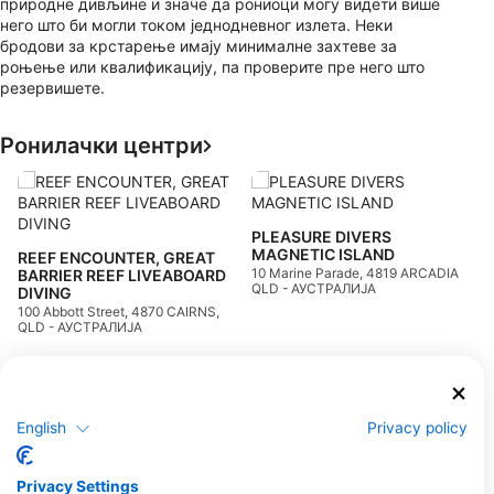
природне дивљине и значе да рониоци могу видети више
него што би могли током једнодневног излета. Неки
бродови за крстарење имају минималне захтеве за
роњење или квалификацију, па проверите пре него што
резервишете.
Ронилачки центри
I
4
PLEASURE DIVERS
M
MAGNETIC ISLAND
REEF ENCOUNTER, GREAT
А
10 Marine Parade, 4819 ARCADIA,
BARRIER REEF LIVEABOARD
QLD - АУСТРАЛИЈА
DIVING
100 Abbott Street, 4870 CAIRNS,
QLD - АУСТРАЛИЈА
WHITSUNDAY EXPEDITIONS, SV Summer Jo
PORT OF AIRLIE V05E, 4802
Shop 5, 15-17 Mari
English
Privacy policy
AIRLIE BEACH, QLD -
Drive, 4670 Burnett
АУСТРАЛИЈА
Heads, QLD -
АУСТРАЛИЈА
SCUBABO CAIRNS, Underwater Art
Privacy Settings
32 Chaplain Ave, 4870
65 Hobson Drive,