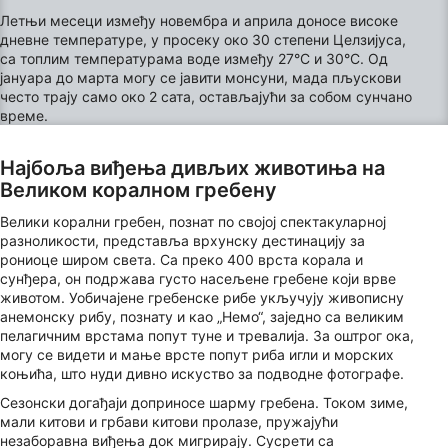
Летњи месеци између новембра и априла доносе високе
дневне температуре, у просеку око 30 степени Целзијуса,
са топлим температурама воде између 27°C и 30°C. Од
јануара до марта могу се јавити монсуни, мада пљускови
често трају само око 2 сата, остављајући за собом сунчано
време.
Најбоља виђења дивљих животиња на
Великом коралном гребену
Велики корални гребен, познат по својој спектакуларној
разноликости, представља врхунску дестинацију за
рониоце широм света. Са преко 400 врста корала и
сунђера, он подржава густо насељене гребене који врве
животом. Уобичајене гребенске рибе укључују живописну
анемонску рибу, познату и као „Немо“, заједно са великим
пелагичним врстама попут туне и тревалија. За оштрог ока,
могу се видети и мање врсте попут риба игли и морских
коњића, што нуди дивно искуство за подводне фотографе.
Сезонски догађаји доприносе шарму гребена. Током зиме,
мали китови и грбави китови пролазе, пружајући
незаборавна виђења док мигрирају. Сусрети са