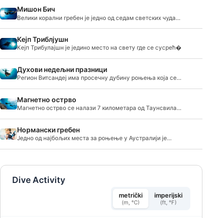
Мишон Бич
Велики корални гребен је једно од седам светских чуда
�
Кејп Триблјушн
Кејп Трибулајшн је једино место на свету где се сусрећ�
Духови недељни празници
Регион Витсандеј има просечну дубину роњења која се
креће од 5 до 25 метара (16 до 82 стопе), стога је погодан
за све нивое ронилаца.
Магнетно острво
Магнетно острво се налази 7 километара од Таунсвила и
тамо можете пронаћи важна места за роњење као што
су СС Молтке, залив Џефри или Платипус Дреџ.
Нормански гребен
Једно од најбољих места за роњење у Аустралији је
Нормански гребен, са плитким коралним вртовима,
зидовима, падовима, пролазима за пливање, пећинама,
па чак и малом олупином.
Dive Activity
metrički
imperijski
(m, °C)
(ft, °F)