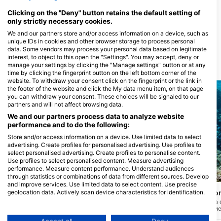
CAIRNS, QLD -
Brinsmead, 4870 QL
АУСТРАЛИЈА
4870 Brinsmead, QL
Clicking on the "Deny" button retains the default setting of
АУСТРАЛИЈА
only strictly necessary cookies.
OCEANSENSE FREEDIVING AIRLIE BEACH, OCEANSENSE FREEDIVING North Queensland
1770 Reef, 1770r
5 COMMERCE CLOSE,
535 Captain Cook D
We and our partners store and/or access information on a device, such as
4802 AIRLIE BEACH, QLD -
4677 Town of 1770,
unique IDs in cookies and other browser storage to process personal
АУСТРАЛИЈА
АУСТРАЛИЈА
data. Some vendors may process your personal data based on legitimate
interest, to object to this open the "Settings". You may accept, deny or
manage your settings by clicking the "Manage settings" button or at any
Ронилачка Локација
time by clicking the fingerprint button on the left bottom corner of the
website. To withdraw your consent click on the fingerprint or the link in
the footer of the website and click the My data menu item, on that page
you can withdraw your consent. These choices will be signaled to our
partners and will not affect browsing data.
We and our partners process data to analyze website
performance and to do the following:
Store and/or access information on a device. Use limited data to select
advertising. Create profiles for personalised advertising. Use profiles to
select personalised advertising. Create profiles to personalise content.
Use profiles to select personalised content. Measure advertising
performance. Measure content performance. Understand audiences
through statistics or combinations of data from different sources. Develop
REEF ENCOUNTER, 4870 CAIRNS
REEF ENCOUNTER, 4870 CAIRN
and improve services. Use limited data to select content. Use precise
geolocation data. Actively scan device characteristics for identification.
Fingers, Norman Reef
Turtle Bommie, Saxo
(★4.5)
Савршен за почетнике и напредне
Велика Боми структура
You can find further information on data usage by Google here:
рониоце, Фингерс је плитка увала због
прекрасним тврдим и м
https://business.safety.google/privacy/
чега је добро заштићена од
и широким спектром риба
Data may be shared outside of the European Union and send to the USA.