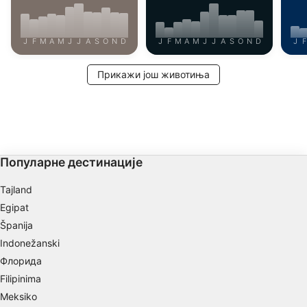
J
F
M
A
M
J
J
A
S
O
N
D
J
F
M
A
M
J
J
A
S
O
N
D
J
F
Прикажи још животиња
Популарне дестинације
Tajland
Egipat
Španija
Indonežanski
Флорида
Filipinima
Meksiko