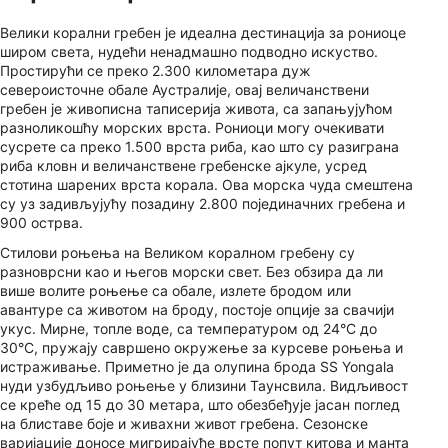
Велики корални гребен је идеална дестинација за рониоце
широм света, нудећи ненадмашно подводно искуство.
Простирући се преко 2.300 километара дуж
североисточне обале Аустралије, овај величанствени
гребен је живописна таписерија живота, са запањујућом
разноликошћу морских врста. Рониоци могу очекивати
сусрете са преко 1.500 врста риба, као што су разиграна
риба кловн и величанствене гребенске ајкуле, усред
стотина шарених врста корала. Ова морска чуда смештена
су уз задивљујућу позадину 2.800 појединачних гребена и
900 острва.
Стилови роњења на Великом коралном гребену су
разноврсни као и његов морски свет. Без обзира да ли
више волите роњење са обале, излете бродом или
авантуре са животом на броду, постоје опције за свачији
укус. Мирне, топле воде, са температуром од 24°C до
30°C, пружају савршено окружење за курсеве роњења и
истраживање. Приметно је да олупина брода SS Yongala
нуди узбудљиво роњење у близини Таунсвила. Видљивост
се креће од 15 до 30 метара, што обезбеђује јасан поглед
на блиставе боје и живахни живот гребена. Сезонске
варијације доносе мигрирајуће врсте попут китова и манта