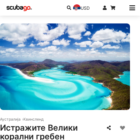
USD
© iStock/4FR
Аустралија
Квинсленд
Истражите Велики
корални гребен