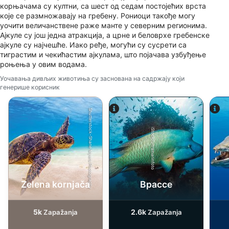
корњачама су култни, са шест од седам постојећих врста
које се размножавају на гребену. Рониоци такође могу
уочити величанствене раже манте у северним регионима.
Ајкуле су још једна атракција, а црне и беловрхе гребенске
ајкуле су најчешће. Иако ређе, могући су сусрети са
тиграстим и чекићастим ајкулама, што појачава узбуђење
роњења у овим водама.
Уочавања дивљих животиња су заснована на садржају који
генерише корисник
Shutterstock-Shane Myers Photography
iStock/ultramarinfoto
Zelena kornjača
Врассе
5k
2.6k
Zapažanja
Zapažanja