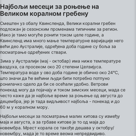
Најбољи месеци за роњење на
Understand audiences through statistics or
combinations of data from different sources
Великом коралном гребену
Смештен уз обалу Квинсленда, Велики корални гребен
Develop and improve services
подложан је сезонским променама типичним за регион.
Иако је тамо могуће ронити током целе године, а
Use limited data to select content
Квинсленд има много мање температурне варијације него
већи део Аустралије, одређена доба године су боља за
IAB Special Features:
посматрање одређених ствари.
Use precise geolocation data
Зима у Аустралији (мај - октобар) има ниже температуре
ваздуха, са просеком око 20 степени Целзијуса.
Identify devices based on information
Температура воде у ово доба године је обично око 24°C,
actively requested
што значи да ће већини људи бити потребно потпуно
Non-IAB processing purposes:
ронилачко одело да би се осећали удобно. Ветрови
понекад могу да појачају и током зимских месеци, мада се
Necessary
често каже да је најбоље време за роњење од августа до
децембра, јер је тада видљивост најбоља - понекад и до
Performance
60 м у коралном мору.
Најбољи месеци за посматрање малих китова су између
Functional
маја и августа, а за грбаве китове је то од маја до
новембра. Мрест корала се такође дешава у октобру/
Advertising
новембру, мада је то време веома непредвидиво.