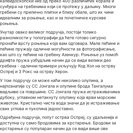
калеидоскопски низ од преко 400 различитих корала и
сунђера на гребенима који се протежу у даљину. Многи
гребени су прилично плитки и близу обале, што их чини
идеалним за роњење, као и за почетничке курсеве
роњења.
Унутар овако великог подручја, постоји толико
разноликости у топографији да ћете готово сигурно
пронаћи врсту роњења која вам одговара. Мале пећине и
пећине пружају одличне могућности за фотографисање,
као што су пећине на гребену Азенкур. Роњење уз помоћ
дрифта пружа узбудљив начин да се види велики део
гребена - одлични примери укључују Код Хол на острву
Оспреј и 3 Рокс на острву Херон.
У том подручју се може наћи неколико олупина, а
најпознатије су СС Јонгала и олупине брода Тангалума
видљиве са површине. СС Јонгала пружа истраживачима
дубоку, углавном нетакнуту олупину која врви морским
животом. Кристално чиста вода значи да је истраживање
свих углова и пукотина једноставно.
Одређена подручја, попут острва Оспреј, су удаљенија и
доступна су само бродовима за крстарење. Бродови за
крстарење су популаран начин да се види више ове