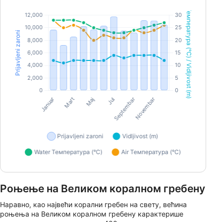
Роњење на Великом коралном гребену
Наравно, као највећи корални гребен на свету, већина
роњења на Великом коралном гребену карактерише