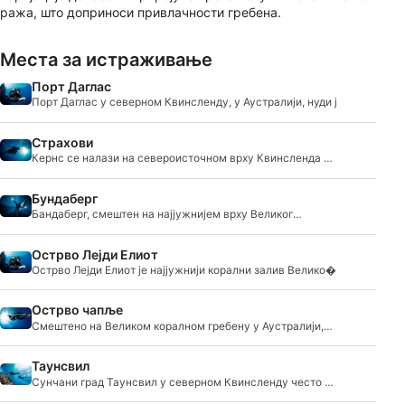
ража, што доприноси привлачности гребена.
Места за истраживање
Порт Даглас
Порт Даглас у северном Квинсленду, у Аустралији, нуди ј
Страхови
Кернс се налази на североисточном врху Квинсленда у
Ау
Бундаберг
Бандаберг, смештен на најјужнијем врху Великог
коралн�
Острво Лејди Елиот
Острво Лејди Елиот је најјужнији корални залив Велико�
Острво чапље
Смештено на Великом коралном гребену у Аустралији,
ост
Таунсвил
Сунчани град Таунсвил у северном Квинсленду често се
з