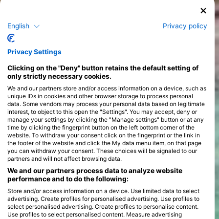
жељени сусрет са дивљим животињама или посетите
најбоље ронилачке центре широм света само једним
кликом.
English
Privacy policy
Privacy Settings
Clicking on the "Deny" button retains the default setting of
only strictly necessary cookies.
Курсеви
We and our partners store and/or access information on a device, such as
unique IDs in cookies and other browser storage to process personal
data. Some vendors may process your personal data based on legitimate
interest, to object to this open the "Settings". You may accept, deny or
manage your settings by clicking the "Manage settings" button or at any
time by clicking the fingerprint button on the left bottom corner of the
website. To withdraw your consent click on the fingerprint or the link in
the footer of the website and click the My data menu item, on that page
you can withdraw your consent. These choices will be signaled to our
partners and will not affect browsing data.
We and our partners process data to analyze website
performance and to do the following:
Store and/or access information on a device. Use limited data to select
advertising. Create profiles for personalised advertising. Use profiles to
select personalised advertising. Create profiles to personalise content.
Use profiles to select personalised content. Measure advertising