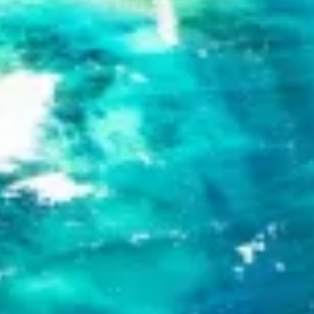
Use profiles to select personalised content
Measure advertising performance
Measure content performance
Understand audiences through statistics or
combinations of data from different sources
Develop and improve services
Use limited data to select content
IAB Special Features:
Use precise geolocation data
Identify devices based on information
actively requested
Non-IAB processing purposes:
Necessary