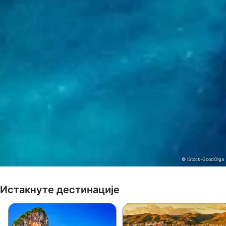
© iStock-GoodOlga
Истакнуте дестинације