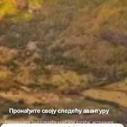
Пронађите своју следећу авантуру
Резервишите свој следећи курс или догађај, истражите
најбоље локације за роњење широм света и пронађите