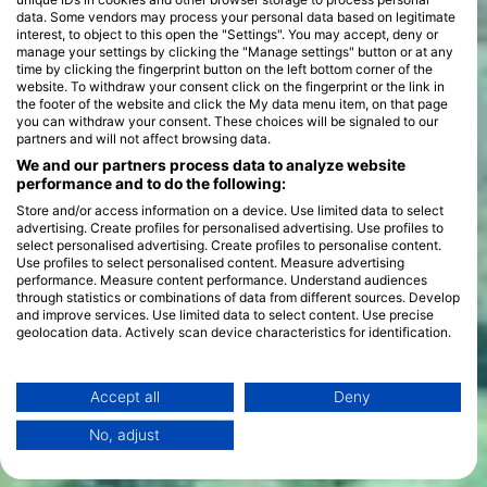
data. Some vendors may process your personal data based on legitimate
interest, to object to this open the "Settings". You may accept, deny or
manage your settings by clicking the "Manage settings" button or at any
time by clicking the fingerprint button on the left bottom corner of the
website. To withdraw your consent click on the fingerprint or the link in
the footer of the website and click the My data menu item, on that page
you can withdraw your consent. These choices will be signaled to our
partners and will not affect browsing data.
We and our partners process data to analyze website
performance and to do the following:
Store and/or access information on a device. Use limited data to select
advertising. Create profiles for personalised advertising. Use profiles to
select personalised advertising. Create profiles to personalise content.
Use profiles to select personalised content. Measure advertising
performance. Measure content performance. Understand audiences
through statistics or combinations of data from different sources. Develop
and improve services. Use limited data to select content. Use precise
geolocation data. Actively scan device characteristics for identification.
You can find further information on data usage by Google here:
https://business.safety.google/privacy/
Data may be shared outside of the European Union and send to the USA.
Accept all
Deny
Your consent and the cookie policy applies solely to this website/app.
No, adjust
View Partner List (1 IAB Vendors)
We use your data for the following purposes: