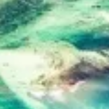
IAB processing purposes:
Store and/or access information on a device
Use limited data to select advertising
Create profiles for personalised advertising
Use profiles to select personalised
advertising
Create profiles to personalise content
Use profiles to select personalised content
Measure advertising performance
Measure content performance
Understand audiences through statistics or
combinations of data from different sources
Develop and improve services