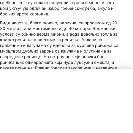
гребене, које су полако преузели корали и морски свет
који укључује одличан избор гребенских риба, ајкула и
бројних врста корњача.
Видљивост је, благо речено, одлична, са просеком од 20-
30 метара, али местимично и до 40 метара. Временски
услови су обично веома мирни, а вода довољно топла за
кратко роњење у оделима за роњење. Услови на
гребенима и лагунама су идеални за курсеве роњења са
мноштвом дубљих зарона са ајкулама и олупинама за
напредније рониоце. На острву постоји велики број
ронилачких одмаралишта која нуде луксузни смештај и
пакете роњења. Главни градови такође имају независне
ронилачке центре који често нуде занимљиве курсеве
роњења као што су роњење са ајкулама и специјализовани
курсеви за олупине.
Тип прикључка за напајање
C, G
Plaćanje
VISA, MC, AMEX, Cir,
Plus
Напојница
5–10% / Service Staff
&amp; Hotel Staff /