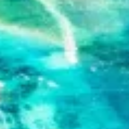
Use limited data to select content
IAB Special Features:
Use precise geolocation data
Identify devices based on information
actively requested
Non-IAB processing purposes:
Necessary
Performance
Functional
Advertising