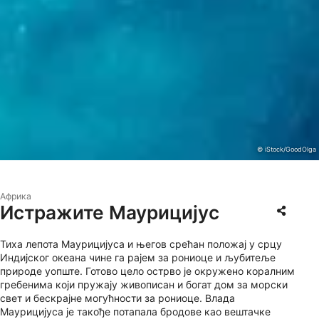
© iStock/GoodOlga
Африка
Истражите Маурицијус
Тиха лепота Маурицијуса и његов срећан положај у срцу
Индијског океана чине га рајем за рониоце и љубитеље
природе уопште. Готово цело острво је окружено коралним
гребенима који пружају живописан и богат дом за морски
свет и бескрајне могућности за рониоце. Влада
Маурицијуса је такође потапала бродове као вештачке