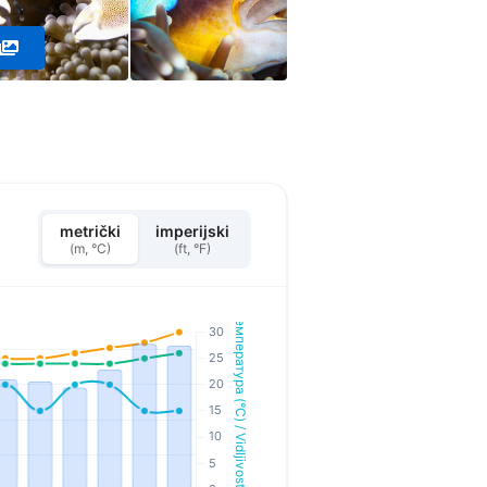
metrički
imperijski
(m, °C)
(ft, °F)