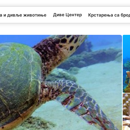
Диве Центер
та и дивље животиње
Крстарења са бро