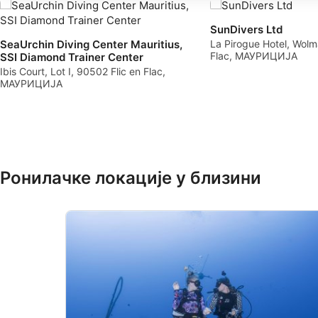
Use profiles to select personalised advertising
SunDivers Ltd
SeaUrchin Diving Center Mauritius,
La Pirogue Hotel, Wolm
Flac, МАУРИЦИЈА
SSI Diamond Trainer Center
Create profiles to personalise content
Ibis Court, Lot I, 90502 Flic en Flac,
МАУРИЦИЈА
Use profiles to select personalised content
Measure advertising performance
Measure content performance
Understand audiences through statistics or combinations of 
Ронилачке локације у близини
Develop and improve services
Use limited data to select content
IAB Special Features:
Use precise geolocation data
Identify devices based on information actively requested