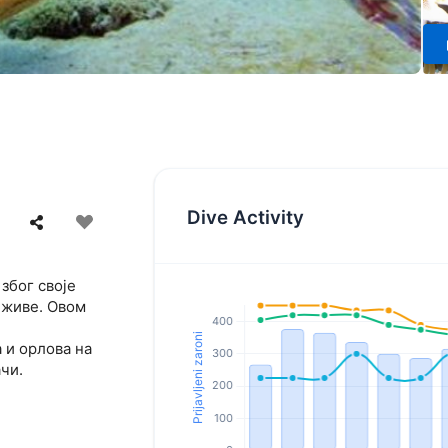
Dive Activity
 због своје
 живе. Овом
 и орлова на
чи.