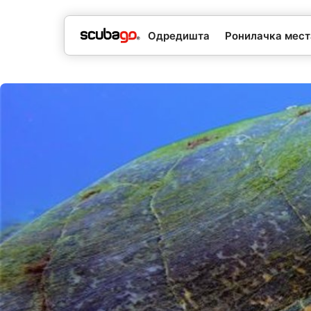
Одредишта
Ронилачка мес