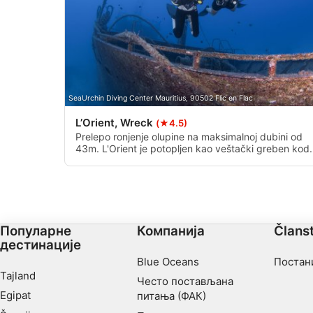
Non-IAB processing purposes:
Necessary
Performance
Functional
SeaUrchin Diving Center Mauritius, 90502 Flic en Flac
Advertising
L’Orient, Wreck
(★4.5)
Prelepo ronjenje olupine na maksimalnoj dubini od
43m. L'Orient je potopljen kao veštački greben kod
obale Flic en Flac. Nažalost, to nije mesto koje se
prečesto posećuje, zbog svoje dubine već samo
prilično iskusnih ronilaca pristupačnih.
Популарне
Компанија
Člans
дестинације
Blue Oceans
Постан
Tajland
Често постављана
Egipat
питања (ФАК)