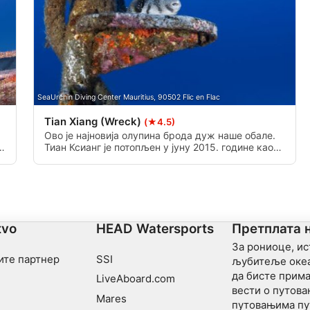
SeaUrchin Diving Center Mauritius, 90502 Flic en Flac
Tian Xiang (Wreck)
(★4.5)
Ово је најновија олупина брода дуж наше обале.
Тиан Ксианг је потопљен у јуну 2015. године као
вештачка олупина за роњење. Налази се на
дубини од 45 метара.
tvo
HEAD Watersports
Претплата 
За рониоце, и
ите партнер
SSI
љубитеље океа
да бисте прима
LiveAboard.com
вести о путов
Mares
путовањима пу