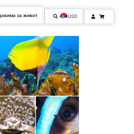
довима за живот
USD