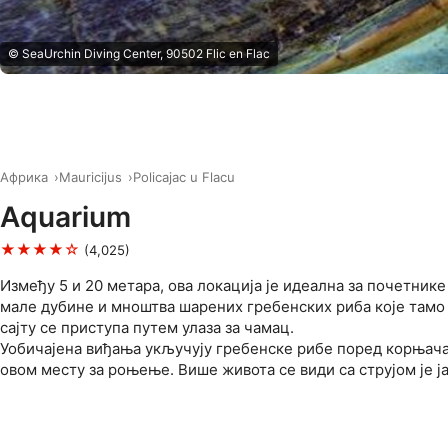
© SeaUrchin Diving Center, 90502 Flic en Flac
Африка
Mauricijus
Policajac u Flacu
Aquarium
★★★★☆
(4,025)
Између 5 и 20 метара, ова локација је идеална за почетнике
мале дубине и мноштва шарених гребенских риба које тамо
сајту се приступа путем улаза за чамац.
Уобичајена виђања укључују гребенске рибе поред корњача
овом месту за роњење. Више живота се види са струјом је ја