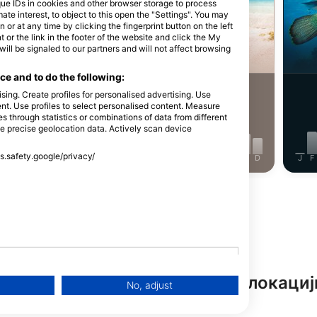
Shutterstock-Shane Myers Photography
que IDs in cookies and other browser storage to process
e interest, to object to this open the "Settings". You may
or at any time by clicking the fingerprint button on the left
 or the link in the footer of the website and click the My
аи Еел
Zelena kornjača
l be signaled to our partners and will not affect browsing
e and to do the following:
272
Zapažanja
Zapažanja
sing. Create profiles for personalised advertising. Use
tent. Use profiles to select personalised content. Measure
through statistics or combinations of data from different
se precise geolocation data. Actively scan device
ss.safety.google/privacy/
J
J
A
S
O
N
D
J
F
M
A
M
J
J
A
S
O
N
D
J
F
Прикажи још животиња
итељства на овој ронилачкој локациј
No, adjust