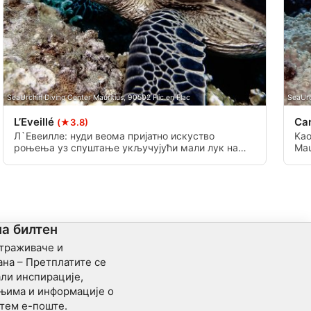
SeaUrchin Diving Center Mauritius, 90502 Flic en Flac
SeaUrc
L’Eveillé
Ca
(★3.8)
Л`Евеилле: нуди веома пријатно искуство
Kao
роњења уз спуштање укључујући мали лук на
Mau
25м. Л'Евеилле се може комбиновати са другим
Ime
ронилачким местом под називом „Токата“, вртом
gre
анемона који се налази у непосредној близини.
на билтен
страживаче и
на – Претплатите се
ли инспирације,
ањима и информације о
тем е-поште.