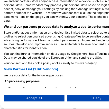
Alamy-WaterFrame
iStock/Juliosanjuan
We and our partners store and/or access information on a device, such as uni
personal data. Some vendors may process your personal data based on legitimat
accept, deny or manage your settings by clicking the "Manage settings" button 
bottom corner of the website. To withdraw your consent click on the fingerprint
Еагле Раи
Мор
data menu item, on that page you can withdraw your consent. These choices wil
data.
We and our partners process data to analyze website performanc
607
603
Zapažanja
Store and/or access information on a device. Use limited data to select adverti
profiles to select personalised advertising. Create profiles to personalise con
advertising performance. Measure content performance. Understand audiences 
sources. Develop and improve services. Use limited data to select content. U
characteristics for identification.
You can find further information on data usage by Google here: https://busine
J
F
M
A
M
J
J
A
S
O
N
D
J
F
M
A
M
Data may be shared outside of the European Union and send to the USA.
Your consent and the cookie policy applies solely to this website/app.
View Partner List (1 IAB Vendors)
We use your data for the following purposes:
IAB processing purposes:
Store and/or access information on a device
Ронилачки центри нуде услуге угост
Accept all
Deny
Use limited data to select advertising
Create profiles for personalised advertising