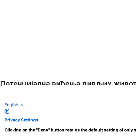
Потенцијална виђења дивљих живо
Уочавања дивљих животиња су заснована на садржају који генериш
English
Privacy Settings
Clicking on the "Deny" button retains the default setting of only 