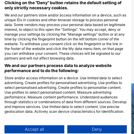
Clicking on the "Deny" button retains the default setting of
only strictly necessary cookies.
We and our partners store and/or access information on a device, such as
Funny Diving GmbH,
unique IDs in cookies and other browser storage to process personal
Tauchcontainer.ch
data. Some vendors may process your personal data based on legitimate
Bahnhofstrasse 4, 4142
interest, to object to this open the "Settings". You may accept, deny or
Muenchenstein, ШВАЈЦАРСКА
manage your settings by clicking the "Manage settings" button or at any
time by clicking the fingerprint button on the left bottom corner of the
website. To withdraw your consent click on the fingerprint or the link in
Aquanautic Elba
the footer of the website and click the My data menu item, on that page
Loc. Morcone 33, 57031 Capoliveri,
you can withdraw your consent. These choices will be signaled to our
LI - ИТАЛИ
partners and will not affect browsing data.
We and our partners process data to analyze website
performance and to do the following:
Ронилачке локације у близини
Store and/or access information on a device. Use limited data to select
advertising. Create profiles for personalised advertising. Use profiles to
select personalised advertising. Create profiles to personalise content.
Use profiles to select personalised content. Measure advertising
performance. Measure content performance. Understand audiences
through statistics or combinations of data from different sources. Develop
and improve services. Use limited data to select content. Use precise
geolocation data. Actively scan device characteristics for identification.
You can find further information on data usage by Google here:
https://business.safety.google/privacy/
Data may be shared outside of the European Union and send to the USA.
Accept all
Deny