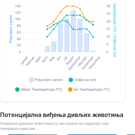
Потенцијална виђења дивљих животиња
Уочавања дивљих животиња су заснована на садржају који
генерише корисник