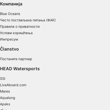
Understand audiences through statistics or
Компанија
combinations of data from different sources
Blue Oceans
Develop and improve services
Често постављана питања (ФАК)
Use limited data to select content
Правила о приватности
Услови коришћења
IAB Special Features:
Импресум
Use precise geolocation data
Članstvo
Identify devices based on information
actively requested
Постаните партнер
Non-IAB processing purposes:
HEAD Watersports
Necessary
SSI
Performance
LiveAboard.com
Functional
Mares
Aqualung
Advertising
Apeks