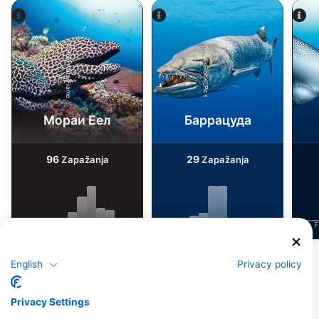
Alamy-WaterFrame
iStock-Global_Pics
Мораи Еел
Баррацуда
96
29
Zapažanja
Zapažanja
J
F
M
A
M
J
J
A
S
O
N
D
J
F
M
A
M
J
J
A
S
O
N
D
J
F
English
Privacy policy
Ронилачки центри нуде услуге
угоститељства на овој ронилачкој
Privacy Settings
локацији