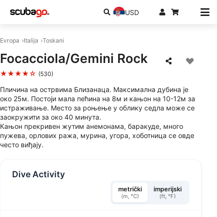
USD
Evropa
Italija
Toskani
Focacciola/Gemini Rock
★★★★☆
(530)
Пличина на острвима Близанаца. Максимална дубина је
око 25м. Постоји мала пећина на 8м и кањон на 10-12м за
истраживање. Место за роњење у облику седла може се
заокружити за око 40 минута.
Кањон прекривен жутим анемонама, баракуде, много
пужева, орлових ража, мурина, угора, хоботница се овде
често виђају.
Dive Activity
metrički
imperijski
(m, °C)
(ft, °F)