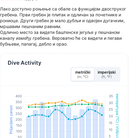
Лако доступно роњење са обале са функцијом двоструког
гребена. Први гребен је плитак и одличан за почетнике и
рониоце. Други гребен је мало дубљи и одвојен дугачким,
мршавим пешчаним равним.
Одлично место за видети баштенске јегуље у пешчаном
каналу између гребена. Вероватно ће се видети и пегави
бубњеви, папагај, дебло и орао.
Dive Activity
metrički
imperijski
(m, °C)
(ft, °F)