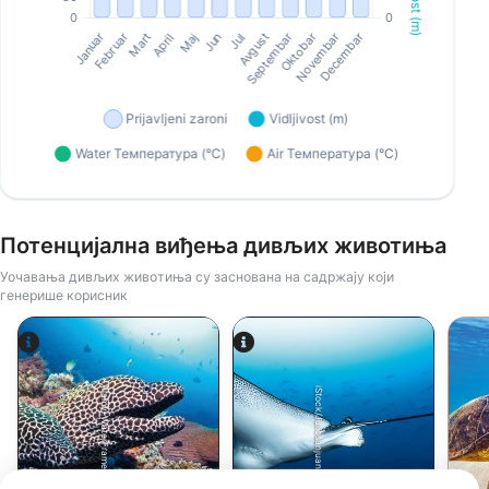
Потенцијална виђења дивљих животиња
Уочавања дивљих животиња су заснована на садржају који
генерише корисник
Alamy-WaterFrame
iStock/Juliosanjuan