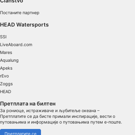
Članstvo
Performance
Постаните партнер
Functional
HEAD Watersports
Advertising
SSI
LiveAboard.com
Mares
Aqualung
Apeks
rEvo
Zoggs
HEAD
Претплата на билтен
За рониоце, истраживаче и љубитеље океана –
Претплатите се да бисте примали инспирације, вести о
путовањима и информације о путовањима путем е-поште.
Претплатите се