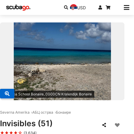
USD
© Scuba School Bonaire, 0000CN Kralendijk Bonaire
Severna Amerika
АБЦ острва
Бонаире
Invisibles (51)
★★★★☆
(3,634)