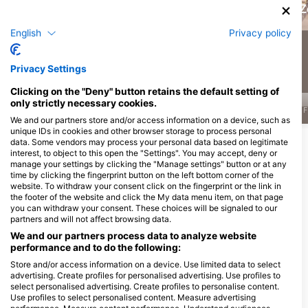
Мораи Еел
Еагле Раи
Z
English
Privacy policy
471
448
Zapažanja
Zapažanja
Privacy Settings
Clicking on the "Deny" button retains the default setting of
only strictly necessary cookies.
J
F
M
A
M
J
J
A
S
O
N
D
J
F
M
A
M
J
J
A
S
O
N
D
J
F
We and our partners store and/or access information on a device, such as
unique IDs in cookies and other browser storage to process personal
data. Some vendors may process your personal data based on legitimate
Прикажи још животиња
interest, to object to this open the "Settings". You may accept, deny or
manage your settings by clicking the "Manage settings" button or at any
time by clicking the fingerprint button on the left bottom corner of the
Ронилачки центри нуде услуге
website. To withdraw your consent click on the fingerprint or the link in
угоститељства на овој ронилачкој
the footer of the website and click the My data menu item, on that page
you can withdraw your consent. These choices will be signaled to our
локацији
partners and will not affect browsing data.
We and our partners process data to analyze website
performance and to do the following:
DivOcean Bonaire
Store and/or access information on a device. Use limited data to select
J.A. Abraham BLVD 82 #301,
Wanderlust Dive Center
advertising. Create profiles for personalised advertising. Use profiles to
0000ab Kralendijk, Бонаире, Свети
Bonaire
select personalised advertising. Create profiles to personalise content.
Евстатије и Саба
Kaya Perenales 3, 0000 BQ
Use profiles to select personalised content. Measure advertising
Kralendijk, Бонаире, Свети