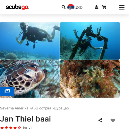
USD
© Scubaçao, Willemstad
Severna Amerika
АБЦ острва
Цурацао
Jan Thiel baai
★★★★☆
(907)