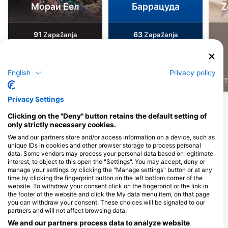
Мораи Еел
Баррацуда
Z
91
63
Zapažanja
Zapažanja
English
Privacy policy
J
F
M
A
M
J
J
A
S
O
N
D
J
F
M
A
M
J
J
A
S
O
N
D
J
F
Privacy Settings
Прикажи још животиња
Clicking on the "Deny" button retains the default setting of
only strictly necessary cookies.
Ронилачки центри нуде услуге
We and our partners store and/or access information on a device, such as
угоститељства на овој ронилачкој
unique IDs in cookies and other browser storage to process personal
data. Some vendors may process your personal data based on legitimate
локацији
interest, to object to this open the "Settings". You may accept, deny or
manage your settings by clicking the "Manage settings" button or at any
time by clicking the fingerprint button on the left bottom corner of the
website. To withdraw your consent click on the fingerprint or the link in
Dive Center van de Ven
Relaxed Guided Dives
the footer of the website and click the My data menu item, on that page
Caracasbaaiweg 360, 0000AA
Martha Koosje 10, 0000CW
you can withdraw your consent. These choices will be signaled to our
Willemstad, ЦУРАЦАО
Willemstad, ЦУРАЦАО
partners and will not affect browsing data.
We and our partners process data to analyze website