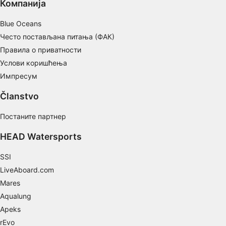
Компанија
Non-IAB processing purposes:
Blue Oceans
Necessary
Често постављана питања (ФАК)
Правила о приватности
Performance
Услови коришћења
Functional
Импресум
Advertising
Članstvo
Постаните партнер
HEAD Watersports
SSI
LiveAboard.com
Mares
Aqualung
Apeks
rEvo