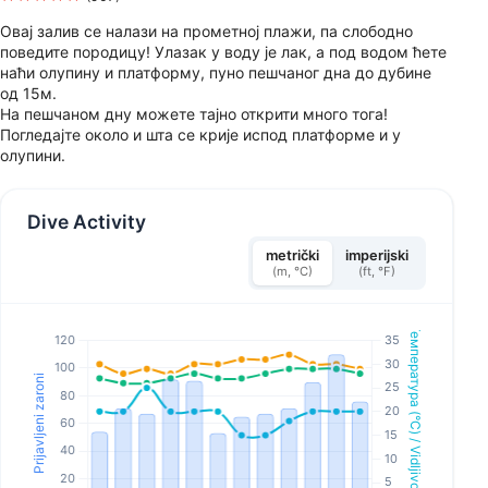
Овај залив се налази на прометној плажи, па слободно
поведите породицу! Улазак у воду је лак, а под водом ћете
наћи олупину и платформу, пуно пешчаног дна до дубине
од 15м.
На пешчаном дну можете тајно открити много тога!
Погледајте около и шта се крије испод платформе и у
олупини.
Dive Activity
metrički
imperijski
(m, °C)
(ft, °F)