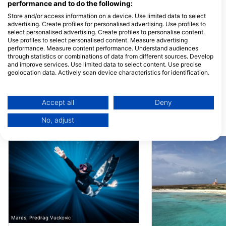
performance and to do the following:
Goby Divers
Soul Divers
Store and/or access information on a device. Use limited data to select
Piscaderaweg, Willemstad,
45 Druifweg, Willem
advertising. Create profiles for personalised advertising. Use profiles to
Curaçao, 00000 Willemstad,
ЦУРАЦАО
ЦУРАЦАО
select personalised advertising. Create profiles to personalise content.
Use profiles to select personalised content. Measure advertising
Rebel Diving Curaçao, passion & excellence
performance. Measure content performance. Understand audiences
Granaatappelweg 126, 0000
through statistics or combinations of data from different sources. Develop
Willemstad, ЦУРАЦАО
and improve services. Use limited data to select content. Use precise
geolocation data. Actively scan device characteristics for identification.
Goby Divers
You can find further information on data usage by Google here:
Piscaderaweg, Willemstad,
https://business.safety.google/privacy/
Curaçao, 00000 Willemstad,
Data may be shared outside of the European Union and send to the USA.
ЦУРАЦАО
Accept all
Deny
Your consent and the cookie policy applies solely to this website/app.
No, adjust
Ронилачке локације у близини
View Partner List (1 IAB Vendors)
We use your data for the following purposes:
IAB processing purposes:
Store and/or access information on a device
Use limited data to select advertising
Create profiles for personalised advertising
Mares, Predrag Vuckovic