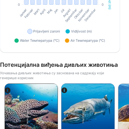
Потенцијална виђења дивљих животиња
Уочавања дивљих животиња су заснована на садржају који
генерише корисник
Alamy-WaterFrame
iStock-Global_Pics