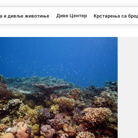
Диве Центер
та и дивље животиње
Крстарења са бро