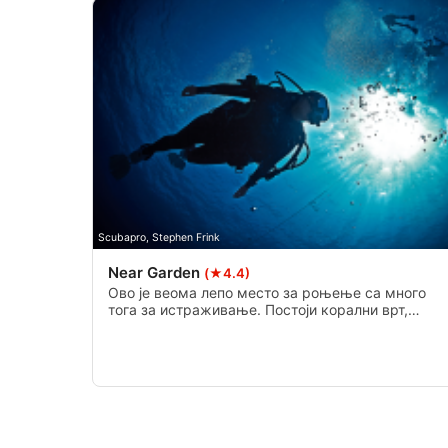
Measure advertising performance
Measure content performance
Understand audiences through statistics or combinations of 
Develop and improve services
Use limited data to select content
IAB Special Features:
Scubapro, Stephen Frink
Use precise geolocation data
Near Garden
(★4.4)
Identify devices based on information actively requested
Ово је веома лепо место за роњење са много
тога за истраживање. Постоји корални врт,
Non-IAB processing purposes:
врхови, испадање, па чак и мртво подручје. Ова
локација је погодна за све нивое рониоца, као и
Necessary
за рониоце.
Performance
Functional