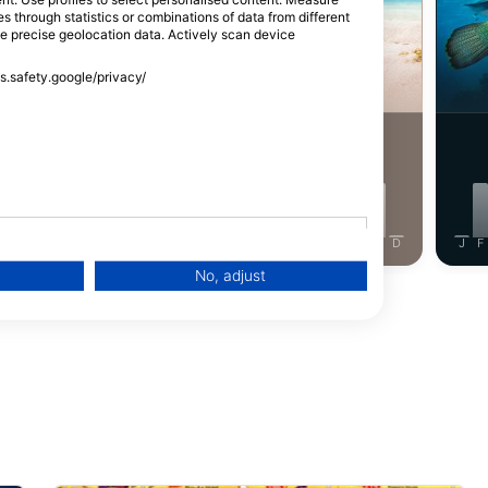
Shutterstock-Shane Myers Photography
through statistics or combinations of data from different
se precise geolocation data. Actively scan device
аи Еел
Zelena kornjača
ss.safety.google/privacy/
24
apažanja
Zapažanja
J
J
A
S
O
N
D
J
F
M
A
M
J
J
A
S
O
N
D
J
F
No, adjust
Прикажи још животиња