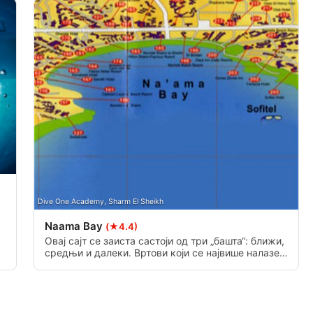
data from different sources
Dive One Academy, Sharm El Sheikh
Naama Bay
(★4.4)
Овај сајт се заиста састоји од три „башта“: ближи,
средњи и далеки. Вртови који се највише налазе
према мору су донекле заклоњени од струја, ау
осталим деловима цветају свакодневним ниским
и високим плимама које овим баштама дају богат
живот.