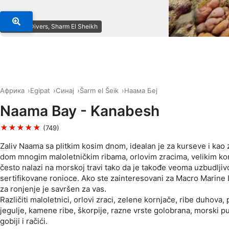
© Circle Divers, Sharm El Sheikh
Африка
Egipat
Синај
Šarm el Šeik
Наама Беј
Naama Bay - Kanabesh
★★★★★
(749)
Zaliv Naama sa plitkim kosim dnom, idealan je za kurseve i kao z
dom mnogim maloletničkim ribama, orlovim zracima, velikim ko
često nalazi na morskoj travi tako da je takođe veoma uzbudljiv
sertifikovane ronioce. Ako ste zainteresovani za Macro Marine L
za ronjenje je savršen za vas.
Različiti maloletnici, orlovi zraci, zelene kornjače, ribe duhova,
jegulje, kamene ribe, škorpije, razne vrste golobrana, morski pu
gobiji i račići.