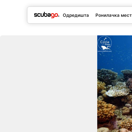
Одредишта
Ронилачка мес