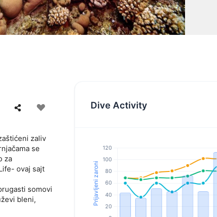
Dive Activity
aštićeni zaliv
rnjačama se
o za
ife- ovaj sajt
 prugasti somovi
ževi bleni,