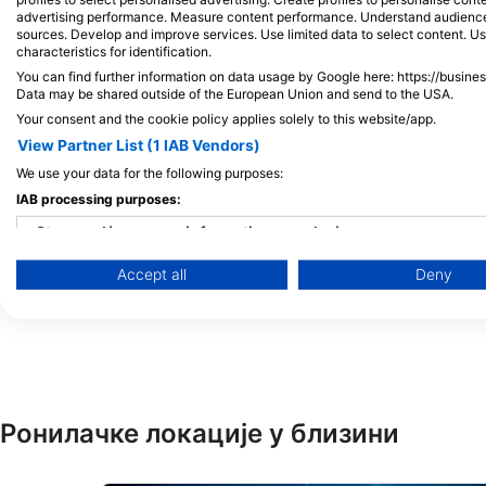
Alamy-WaterFrame
iStock/Juliosanjuan
advertising performance. Measure content performance. Understand audiences 
sources. Develop and improve services. Use limited data to select content. U
characteristics for identification.
Еагле Раи
Мор
You can find further information on data usage by Google here: https://busine
Data may be shared outside of the European Union and send to the USA.
Your consent and the cookie policy applies solely to this website/app.
68
64
Zapažanja
Z
View Partner List (1 IAB Vendors)
We use your data for the following purposes:
IAB processing purposes:
Store and/or access information on a device
J
F
M
A
M
J
J
A
S
O
N
D
J
F
M
A
M
Accept all
Deny
Use limited data to select advertising
Create profiles for personalised advertising
Use profiles to select personalised advertising
Create profiles to personalise content
Ронилачке локације у близини
Use profiles to select personalised content