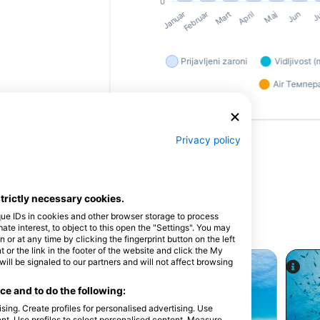
Privacy policy
тиња
strictly necessary cookies.
que IDs in cookies and other browser storage to process
е корисник
e interest, to object to this open the "Settings". You may
or at any time by clicking the fingerprint button on the left
 or the link in the footer of the website and click the My
l be signaled to our partners and will not affect browsing
e and to do the following:
sing. Create profiles for personalised advertising. Use
tent. Use profiles to select personalised content. Measure