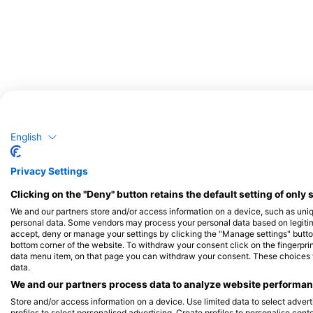
English
Privacy Settings
Потенцијална виђења дивљих живо
Clicking on the "Deny" button retains the default setting of only 
We and our partners store and/or access information on a device, such as uni
Уочавања дивљих животиња су заснована на садржају који генериш
personal data. Some vendors may process your personal data based on legitimat
accept, deny or manage your settings by clicking the "Manage settings" button 
bottom corner of the website. To withdraw your consent click on the fingerprint
data menu item, on that page you can withdraw your consent. These choices wil
data.
We and our partners process data to analyze website performanc
Store and/or access information on a device. Use limited data to select adverti
profiles to select personalised advertising. Create profiles to personalise con