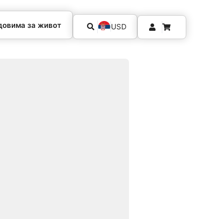
довима за живот
USD