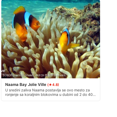
SUBEX Sharm El-Sheikh, 46619 Sharm El Sheikh
Naama Bay Jolie Ville
(★4.8)
U sredini zaliva Naama postavlja se ovo mesto za
ronjenje sa koraljnim blokovima u dubini od 2 do 40
metara okruženo područjima morske trave. Ovde
skoro da nema struje za očekivati, a pošto je mesto
ronjenja u zaštićenom području bez brodskog
saobraćaja, morski život je veoma raznolik.