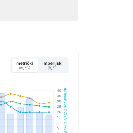
metrički
imperijski
(m, °C)
(ft, °F)