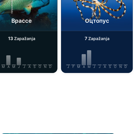
Alamy/Reinhard Dirscherl
iStock/ultramarinfoto
Врассе
Оцтопус
13
7
Zapažanja
Zapažanja
M
A
M
J
J
A
S
O
N
D
J
F
M
A
M
J
J
A
S
O
N
D