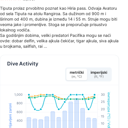
Tiputa prolaz prvobitno poznat kao Hiria pass. Odvaja Avatoru
od sela Tiputa na atolu Rangiroa. Sa dužinom od 900 m i
širinom od 400 m, dubina je između 14 i 55 m. Struje mogu biti
veoma jake i promenljive. Stoga se preporučuje prisustvo
lokalnog vodiča.
Sa godišnjim dobima, veliki predatori Pacifika mogu se naći
ovde: dobar delfin, velika ajkula čekićar, tigar ajkula, siva ajkula
u brojkama, sailfish, rai ...
Dive Activity
metrički
imperijski
(m, °C)
(ft, °F)