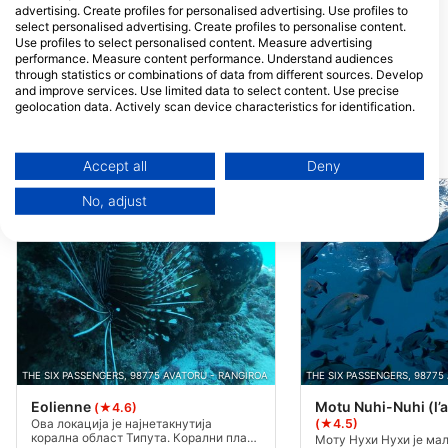
advertising. Create profiles for personalised advertising. Use profiles to
select personalised advertising. Create profiles to personalise content.
Use profiles to select personalised content. Measure advertising
Y Aka Plongée
THE SIX PASSENGERS
performance. Measure content performance. Understand audiences
through statistics or combinations of data from different sources. Develop
BP 423 Avatoru, 98775 AVATORU,
BP 128, 98775 AVATORU -
ФРАНЦУСКА ПОЛИНЕЗИЈА
RANGIROA, ФРАНЦУСКА
and improve services. Use limited data to select content. Use precise
ПОЛИНЕЗИЈА
geolocation data. Actively scan device characteristics for identification.
You can find further information on data usage by Google here:
https://business.safety.google/privacy/
Ронилачке локације у близини
Data may be shared outside of the European Union and send to the USA.
Accept all
Deny
Your consent and the cookie policy applies solely to this website/app.
No, adjust
View Partner List (1 IAB Vendors)
We use your data for the following purposes:
IAB processing purposes:
Store and/or access information on a device
Use limited data to select advertising
Create profiles for personalised advertising
THE SIX PASSENGERS, 98775 AVATORU - RANGIROA
THE SIX PASSENGERS, 98775
Eolienne
Motu Nuhi-Nuhi (l’
(★4.6)
Use profiles to select personalised
(★4.5)
Ова локација је најнетакнутија
advertising
корална област Типута. Корални плато
Моту Нухи Нухи је ма