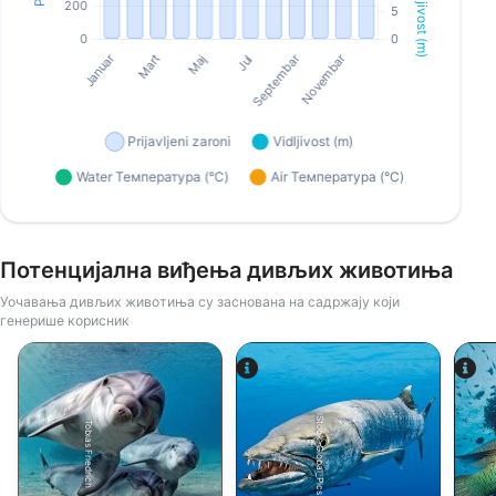
Потенцијална виђења дивљих животиња
Уочавања дивљих животиња су заснована на садржају који
генерише корисник
iStock-Global_Pics
Tobias Friedrich