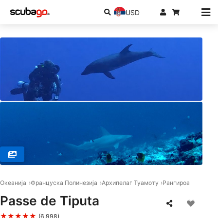
USD
© THE SIX PASSENGERS, 98775 AVATORU - RANGIROA
Океанија
Француска Полинезија
Архипелаг Туамоту
Рангироа
Passe de Tiputa
★★★★★
(6,998)