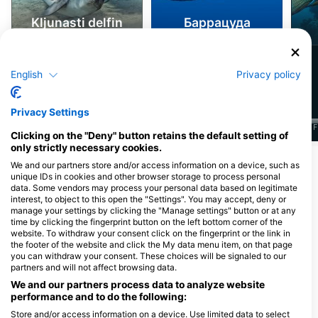
Kljunasti delfin
Баррацуда
2.4k
2k
Zapažanja
Zapažanja
English
Privacy policy
Privacy Settings
J
F
M
A
M
J
J
A
S
O
N
D
J
F
M
A
M
J
J
A
S
O
N
D
J
F
Clicking on the "Deny" button retains the default setting of
only strictly necessary cookies.
Прикажи још животиња
We and our partners store and/or access information on a device, such as
unique IDs in cookies and other browser storage to process personal
data. Some vendors may process your personal data based on legitimate
interest, to object to this open the "Settings". You may accept, deny or
Ронилачки центри нуде услуге
manage your settings by clicking the "Manage settings" button or at any
угоститељства на овој ронилачкој
time by clicking the fingerprint button on the left bottom corner of the
локацији
website. To withdraw your consent click on the fingerprint or the link in
the footer of the website and click the My data menu item, on that page
you can withdraw your consent. These choices will be signaled to our
partners and will not affect browsing data.
We and our partners process data to analyze website
performance and to do the following:
Store and/or access information on a device. Use limited data to select