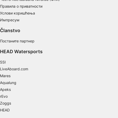
Necessary
Правила о приватности
Услови коришћења
Performance
Импресум
Functional
Članstvo
Advertising
Постаните партнер
HEAD Watersports
SSI
LiveAboard.com
Mares
Aqualung
Apeks
rEvo
Zoggs
HEAD