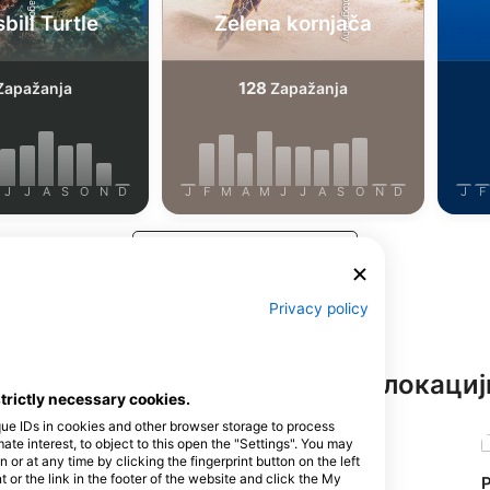
ill Turtle
Zelena kornjača
128
apažanja
Zapažanja
J
J
A
S
O
N
D
J
F
M
A
M
J
J
A
S
O
N
D
J
F
Прикажи још животиња
Privacy policy
итељства на овој ронилачкој локациј
strictly necessary cookies.
que IDs in cookies and other browser storage to process
e interest, to object to this open the "Settings". You may
or at any time by clicking the fingerprint button on the left
 or the link in the footer of the website and click the My
Nico Dives Cool Bali
P