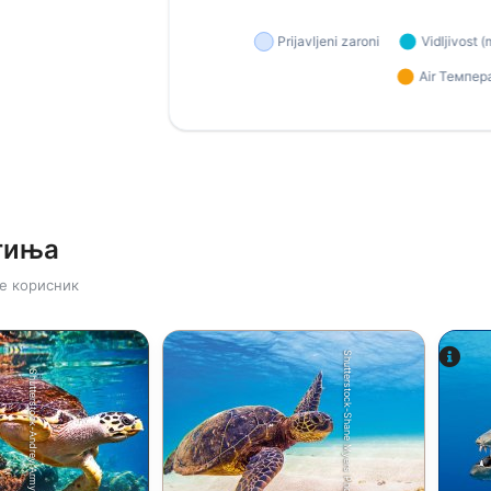
тиња
е корисник
Shutterstock-Shane Myers Photography
Shutterstock-Andrey Armyagov