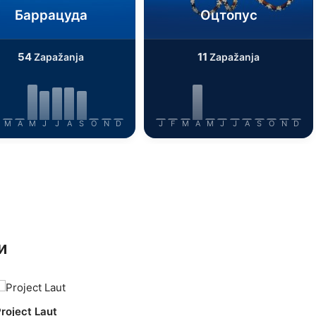
Баррацуда
Оцтопус
54
11
Zapažanja
Zapažanja
M
A
M
J
J
A
S
O
N
D
J
F
M
A
M
J
J
A
S
O
N
D
и
roject Laut