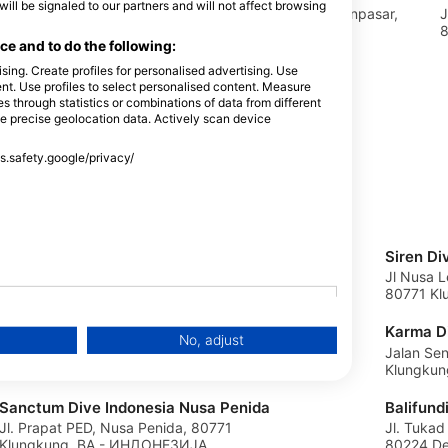
l be signaled to our partners and will not affect browsing
 Ped , Nusa
Jl. Sekuta 114 Sanur, 80228 Denpasar,
J
ng, BA -
BA - ИНДОНЕЗИЈА
8
e and to do the following:
sing. Create profiles for personalised advertising. Use
tent. Use profiles to select personalised content. Measure
through statistics or combinations of data from different
se precise geolocation data. Actively scan device
ss.safety.google/privacy/
AMED DIVE EXPLORER
Siren D
Jl. IKetut Natih, 80852 Amed, BA -
Jl Nusa 
ИНДОНЕЗИЈА
80771 K
Nomads Diving
Karma D
No, adjust
Toyapakeh, Nusa Penida, 00000
Jalan Se
Klungkung, BA - ИНДОНЕЗИЈА
Klungku
Sanctum Dive Indonesia Nusa Penida
Balifund
Jl. Prapat PED, Nusa Penida, 80771
Jl. Tukad
Klungkung, BA - ИНДОНЕЗИЈА
80224 De