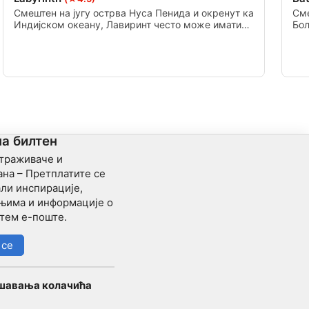
Смештен на југу острва Нуса Пенида и окренут ка
Сме
Индијском океану, Лавиринт често може имати
Бол
велике таласе. Ово ронилачко место има велики
се 
број кањона и препливавања, а гребенске манте
рас
зраке се често могу видети како пролазе до
јак
тачке Манта на истоку ради чишћења, или до
залива Манта на западу ради храњења.
на билтен
страживаче и
на – Претплатите се
ли инспирације,
ањима и информације о
тем е-поште.
 се
шавања колачића