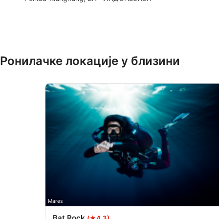
Create profiles to personalise content
Use profiles to select personalised content
Measure advertising performance
Ронилачке локације у близини
Measure content performance
Understand audiences through statistics or combinations of 
Develop and improve services
Use limited data to select content
IAB Special Features:
Use precise geolocation data
Identify devices based on information actively requested
Non-IAB processing purposes:
Mares
Necessary
Bat Rock
(★4.3)