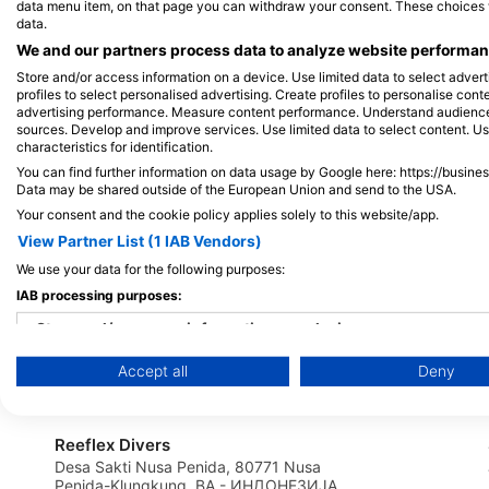
data menu item, on that page you can withdraw your consent. These choices wil
Jalan Ped-Buyuk, Desa
data.
Penida, 80771 Klungku
We and our partners process data to analyze website performanc
ИНДОНЕЗИЈА
Store and/or access information on a device. Use limited data to select adverti
profiles to select personalised advertising. Create profiles to personalise con
advertising performance. Measure content performance. Understand audiences 
sources. Develop and improve services. Use limited data to select content. U
characteristics for identification.
Dive Concepts Lembongan
You can find further information on data usage by Google here: https://busine
Tropical Homestay, 80771 Klungkung, BA
Data may be shared outside of the European Union and send to the USA.
- ИНДОНЕЗИЈА
Your consent and the cookie policy applies solely to this website/app.
View Partner List (1 IAB Vendors)
We use your data for the following purposes:
Dpm Diving Nusa Penida, Desa Toyapakeh Nusa Penida island
IAB processing purposes:
jalan Raya Toyapakeh, 80771 Klungkung,
BA - ИНДОНЕЗИЈА
Store and/or access information on a device
RELAX BALI
Accept all
Deny
Use limited data to select advertising
Jl. Pantai Kubu, Kubu, 80853
Karangasem, BA - ИНДОНЕЗИЈА
Create profiles for personalised advertising
Reeflex Divers
Use profiles to select personalised advertising
Desa Sakti Nusa Penida, 80771 Nusa
Penida-Klungkung, BA - ИНДОНЕЗИЈА