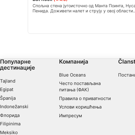
Спољна стена југоисточно од Манта Поинта, Нус
Performance
Пенида. Доживети налет и струју у овој области
може бити изазовно роњење или може бити
Functional
толико мирно да можете пливати свуда око
стене.
Advertising
Популарне
Компанија
Člans
дестинације
Blue Oceans
Постан
Tajland
Често постављана
Egipat
питања (ФАК)
Španija
Правила о приватности
Indonežanski
Услови коришћења
Флорида
Импресум
Filipinima
Meksiko