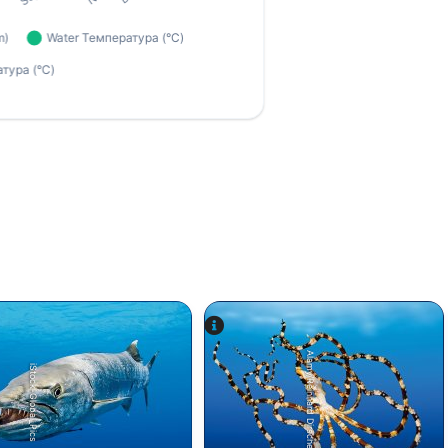
Alamy/Reinhard Dirscherl
iStock-Global_Pics