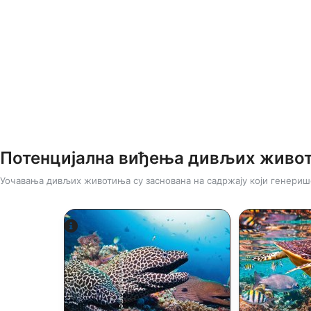
Потенцијална виђења дивљих живо
Уочавања дивљих животиња су заснована на садржају који генериш
Alamy-WaterFrame