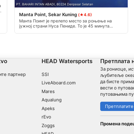
PT. BAHARI INTAN ABADI, 80224 Denpasar Selatan
а
Manta Point, Sekar Kuning
(★4.6)
Манта Поинт је прелепо место за роњење на
јужној страни Нуса Пениде. То је 45 минута
вожње бродом од Номадс Дивинг. Манта Поинт
има много станица за чишћење које привлаче
магични Манта Раи.
tvo
HEAD Watersports
Претплата 
За рониоце, и
ите партнер
SSI
љубитеље океа
да бисте прима
LiveAboard.com
вести о путов
Mares
путовањима пу
Aqualung
Претплатите
Apeks
rEvo
Промена поде
Zoggs
HEAD