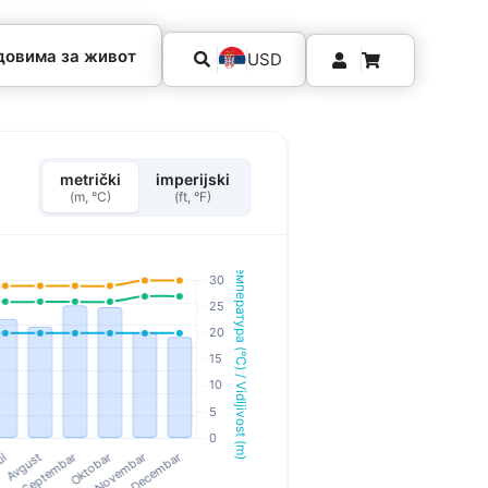
довима за живот
USD
metrički
imperijski
(m, °C)
(ft, °F)