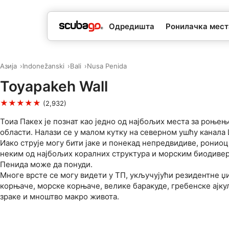
Одредишта
Ронилачка мес
Азија
Indonežanski
Bali
Nusa Penida
Toyapakeh Wall
★★★★★
(2,932)
Тоиа Пакех је познат као једно од најбољих места за роњење
области. Налази се у малом кутку на северном ушћу канала
Иако струје могу бити јаке и понекад непредвидиве, рониоц
неким од најбољих коралних структура и морским биодивер
Пенида може да понуди.
Многе врсте се могу видети у ТП, укључујући резидентне џ
корњаче, морске корњаче, велике баракуде, гребенске ајку
зраке и мноштво макро живота.