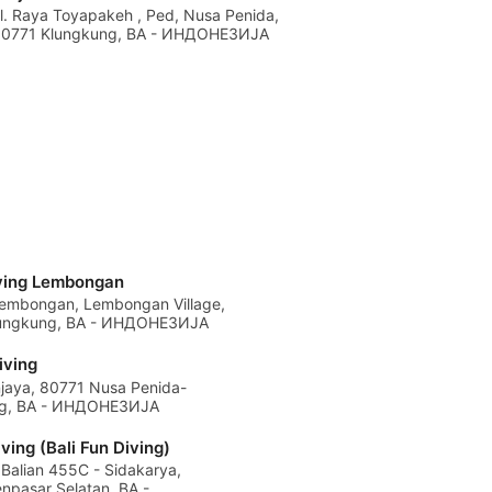
l. Raya Toyapakeh , Ped, Nusa Penida,
0771 Klungkung, BA - ИНДОНЕЗИЈА
iving Lembongan
Lembongan, Lembongan Village,
lungkung, BA - ИНДОНЕЗИЈА
iving
njaya, 80771 Nusa Penida-
ng, BA - ИНДОНЕЗИЈА
iving (Bali Fun Diving)
 Balian 455C - Sidakarya,
npasar Selatan, BA -