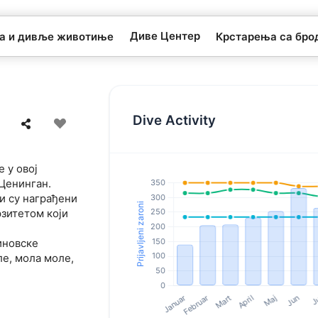
Диве Центер
та и дивље животиње
Крстарења са бро
Dive Activity
 у овој
 Ценинган.
и су награђени
зитетом који
иновске
ле, мола моле,