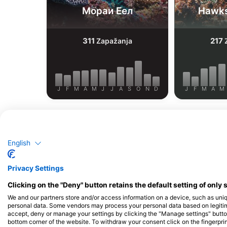
Мораи Еел
Hawksb
311
217
Zapažanja
Z
J
F
M
A
M
J
J
A
S
O
N
D
J
F
M
A
M
English
Privacy Settings
Ронилачки центри нуде услуге угост
Clicking on the "Deny" button retains the default setting of only 
We and our partners store and/or access information on a device, such as uni
personal data. Some vendors may process your personal data based on legitimat
accept, deny or manage your settings by clicking the "Manage settings" button 
bottom corner of the website. To withdraw your consent click on the fingerprint
PURE DIVE RESORT