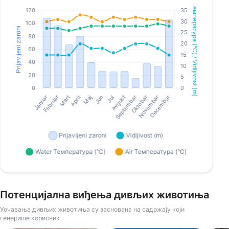
Потенцијална виђења дивљих животиња
Уочавања дивљих животиња су заснована на садржају који
генерише корисник