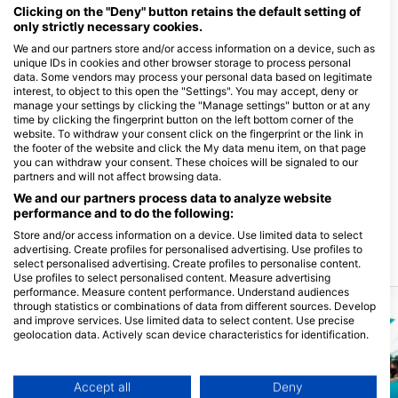
Clicking on the "Deny" button retains the default setting of
локацији
only strictly necessary cookies.
We and our partners store and/or access information on a device, such as
unique IDs in cookies and other browser storage to process personal
VOODOO DIVING CENTER
data. Some vendors may process your personal data based on legitimate
Lala-o San Juan Siquijor, 6227 San
interest, to object to this open the "Settings". You may accept, deny or
Juan, Siquijor, Negros -
manage your settings by clicking the "Manage settings" button or at any
ФИЛИПИНИ
time by clicking the fingerprint button on the left bottom corner of the
BLUE DREAM DIVE, KITE &
website. To withdraw your consent click on the fingerprint or the link in
WING RESORT
the footer of the website and click the My data menu item, on that page
MANAGEMENT, BLUE
you can withdraw your consent. These choices will be signaled to our
DREAM DIVE, KITE & WING
partners and will not affect browsing data.
RESORT
Timbaon, 6227 Siquijor, Negros -
We and our partners process data to analyze website
ФИЛИПИНИ
performance and to do the following:
Store and/or access information on a device. Use limited data to select
advertising. Create profiles for personalised advertising. Use profiles to
Ронилачке локације у близини
select personalised advertising. Create profiles to personalise content.
Use profiles to select personalised content. Measure advertising
performance. Measure content performance. Understand audiences
through statistics or combinations of data from different sources. Develop
and improve services. Use limited data to select content. Use precise
geolocation data. Actively scan device characteristics for identification.
You can find further information on data usage by Google here:
https://business.safety.google/privacy/
Data may be shared outside of the European Union and send to the USA.
Accept all
Deny