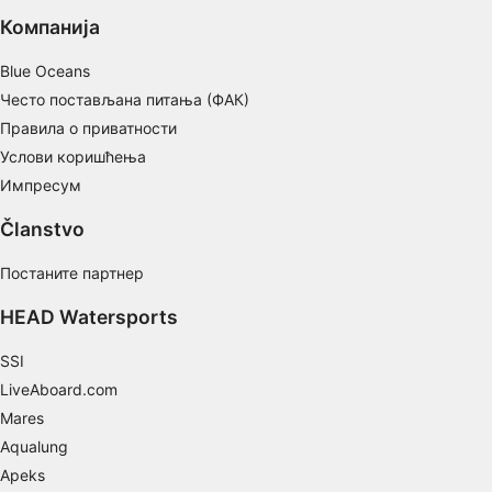
Understand audiences through statistics or
Компанија
combinations of data from different sources
Blue Oceans
Develop and improve services
Често постављана питања (ФАК)
Use limited data to select content
Правила о приватности
IAB Special Features:
Услови коришћења
Импресум
Use precise geolocation data
Članstvo
Identify devices based on information
actively requested
Постаните партнер
Non-IAB processing purposes:
HEAD Watersports
Necessary
SSI
Performance
LiveAboard.com
Functional
Mares
Aqualung
Advertising
Apeks