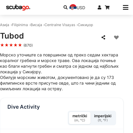
USD
Азија
Filipinima
Висаја
Centralne Visayas
Сикиџор
Tubod
★★★★★
(670)
Морско уточиште са површином од преко седам хектара
коралног гребена и морске траве. Ова локација почиње
као благи нагнути гребен и сматра се једном од најбољих
локација у Сикијору.
Обилује морским животом, документовано је да су 173
филипинске врсте присутне овде, што га чини једним од
омиљених локација на острву.
Dive Activity
metrički
imperijski
(m, °C)
(ft, °F)