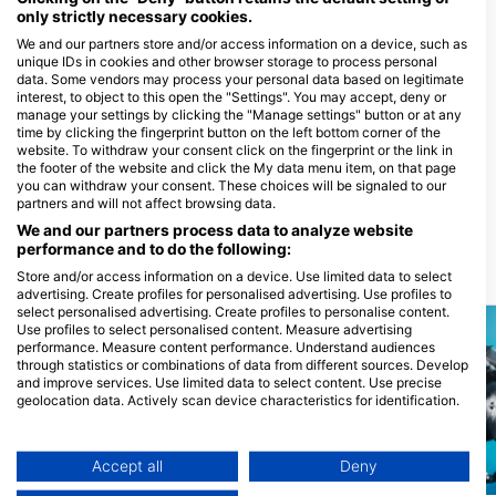
only strictly necessary cookies.
We and our partners store and/or access information on a device, such as
unique IDs in cookies and other browser storage to process personal
data. Some vendors may process your personal data based on legitimate
interest, to object to this open the "Settings". You may accept, deny or
manage your settings by clicking the "Manage settings" button or at any
time by clicking the fingerprint button on the left bottom corner of the
website. To withdraw your consent click on the fingerprint or the link in
Wraysbury Dive Centre,
Matthews Sharks, Shark
the footer of the website and click the My data menu item, on that page
Wraysbury
Scuba Servicing
you can withdraw your consent. These choices will be signaled to our
Station Road, TW19 5ND
Kimps Way, HP3 8EN Hemel
partners and will not affect browsing data.
Wraysbury, Middlesex,
Hempstead, ВЕЛИКОБРИТАНІЯ
ВЕЛИКОБРИТАНІЯ
We and our partners process data to analyze website
performance and to do the following:
Місця для дайвінгу поруч
Store and/or access information on a device. Use limited data to select
advertising. Create profiles for personalised advertising. Use profiles to
select personalised advertising. Create profiles to personalise content.
Use profiles to select personalised content. Measure advertising
performance. Measure content performance. Understand audiences
through statistics or combinations of data from different sources. Develop
and improve services. Use limited data to select content. Use precise
geolocation data. Actively scan device characteristics for identification.
You can find further information on data usage by Google here:
https://business.safety.google/privacy/
Data may be shared outside of the European Union and send to the USA.
Accept all
Deny
Your consent and the cookie policy applies solely to this website/app.
Mares, Janez Kranjc
Scubapro