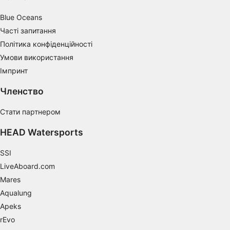
combinations of data from different sources
Blue Oceans
Develop and improve services
Часті запитання
Політика конфіденційності
Use limited data to select content
Умови використання
IAB Special Features:
Імпринт
Use precise geolocation data
Членство
Identify devices based on information
actively requested
Стати партнером
Non-IAB processing purposes:
HEAD Watersports
Necessary
SSI
Performance
LiveAboard.com
Mares
Functional
Aqualung
Advertising
Apeks
rEvo